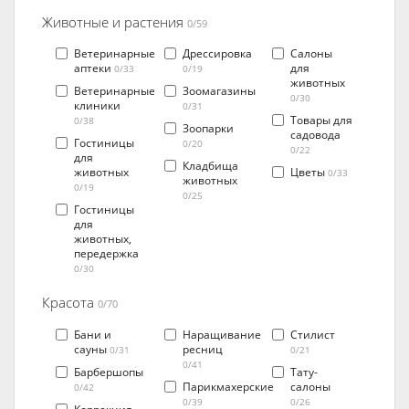
Животные и растения
0/59
Ветеринарные
Дрессировка
Салоны
аптеки
для
0/33
0/19
животных
Ветеринарные
Зоомагазины
0/30
клиники
0/31
Товары для
0/38
Зоопарки
садовода
Гостиницы
0/20
0/22
для
Кладбища
животных
Цветы
0/33
животных
0/19
0/25
Гостиницы
для
животных,
передержка
0/30
Красота
0/70
Бани и
Наращивание
Стилист
сауны
ресниц
0/31
0/21
0/41
Барбершопы
Тату-
Парикмахерские
салоны
0/42
0/39
0/26