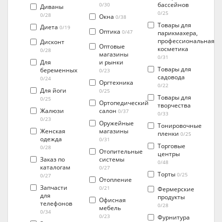
бассейнов
0/30
Диваны
0/25
0/28
Окна
0/38
Товары для
Диета
0/19
Оптика
0/47
парикмахера,
профессиональная
Дисконт
Оптовые
косметика
0/28
магазины
0/31
Для
и рынки
Товары для
беременных
0/23
садовода
0/24
Оргтехника
0/22
Для йоги
0/25
Товары для
0/25
Ортопедический
творчества
Жалюзи
салон
0/37
0/33
0/23
Оружейные
Тонировочные
Женская
магазины
пленки
0/25
одежда
0/31
Торговые
0/28
Отопительные
центры
Заказ по
системы
0/48
каталогам
0/27
Торты
0/25
0/27
Отопление
Запчасти
0/21
Фермерские
для
продукты
Офисная
телефонов
0/28
мебель
0/34
0/23
Фурнитура