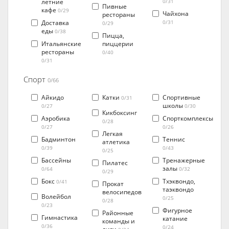
летние
0/31
Пивные
кафе
0/29
Чайхона
рестораны
Доставка
0/31
0/29
еды
0/38
Пицца,
Итальянские
пиццерии
рестораны
0/40
0/31
Спорт
0/66
Айкидо
Катки
Спортивные
0/31
школы
0/27
0/30
Кикбоксинг
Аэробика
Спорткомплексы
0/28
0/27
0/26
Легкая
Бадминтон
Теннис
атлетика
0/39
0/43
0/25
Бассейны
Тренажерные
Пилатес
залы
0/64
0/32
0/29
Бокс
Тхэквондо,
0/41
Прокат
таэквондо
велосипедов
Волейбол
0/25
0/28
0/23
Фигурное
Районные
Гимнастика
катание
команды и
0/36
0/24