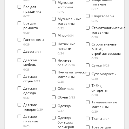
Мужские
питание
Все для
костюмы
0/27
праздника
0/25
Спорттовары
0/27
Музыкальные
0/25
Все для
магазины
ремонта
Стоматологические
0/52
магазины
0/29
Мясо
0/34
0/30
Гастрономы
Натяжные
Строительные
0/29
потолки
рынки,
Двери
0/31
стройматериалы
0/24
0/29
Детская
Нижнее
мебель
белье
Сумки
0/26
0/29
0/28
Нумизматические
Супермаркеты
Детская
магазины
0/30
обувь
0/27
0/25
Табак,
Детская
Обои
0/24
сигареты
одежда
0/28
Обувь
0/33
0/33
Танцевальные
Детские
Одежда
магазины
товары
0/29
0/37
0/29
Детское
Одежда
Ткани
0/27
питание
больших
0/25
размеров
Товары для