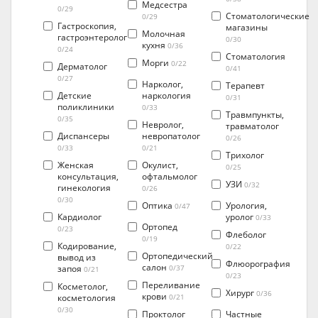
Медсестра
0/29
Стоматологические
0/29
Гастроскопия,
магазины
Молочная
гастроэнтеролог
0/30
кухня
0/36
0/24
Стоматология
Морги
0/22
Дерматолог
0/41
0/27
Нарколог,
Терапевт
Детские
наркология
0/31
поликлиники
0/33
Травмпункты,
0/35
Невролог,
травматолог
Диспансеры
невропатолог
0/26
0/33
0/21
Трихолог
Женская
Окулист,
0/25
консультация,
офтальмолог
УЗИ
0/32
гинекология
0/26
0/30
Оптика
Урология,
0/47
Кардиолог
уролог
0/33
Ортопед
0/23
Флеболог
0/19
Кодирование,
0/22
Ортопедический
вывод из
Флюорография
салон
запоя
0/37
0/21
0/23
Переливание
Косметолог,
Хирург
0/36
крови
косметология
0/21
0/30
Проктолог
Частные