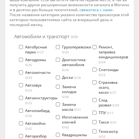
получить другие расширенные возможности каталога в Митино
и в десятки раз больше посетителей,
свяжитесь с нами
.
После названия категории указано количество просмотров этой
категории пользователями сайта за вчерашний день и
последний месяц.
Автомобили и транспорт
0/59
Автобусные
Грузоперевозки
Ремонт,
парки
заправка
0/27
0/29
кондиционеров
Автодромы
Диагностика
0/24
автомобиля
0/25
Снегоходы
0/26
Автозапчасти
0/22
Диски
0/33
0/26
Страховка
Автозвук
Замена
осаго,
0/23
колодок
каско
0/27
0/30
Автоинструкторы
Сход
0/25
Замена
развал
0/29
масла
0/31
Автоломбард
ТПУ
0/17
0/26
Изготовление
ключей
Такси
0/41
Автомойки
0/43
0/42
Техосмотр
Квадроциклы
Авторазбор
0/25