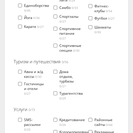
лиги
0/24
Единоборства
Фитнес-
Самбо
0/33
клубы
0/45
0/54
Спортзалы
Йога
Футбол
0/36
0/27
0/27
Карате
Шахматы
0/27
Спортивное
0/30
питание
0/27
Спортивные
секции
0/30
Туризм и путешествия
0/56
Авиа и ж/д
Дома
кассы
отдыха,
0/30
турбазы
Гостиницы
0/21
и отели
Турагентства
0/27
0/29
Услуги
0/73
SMS-
Кредитование
Районные
рассылки
сайты
0/26
0/44
0/25
Ксерокопирование
Рекламные