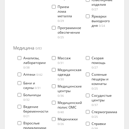
изделия
Прием
0/27
лома
металла
Ярмарки
выходного
0/29
дня
0/24
Программное
обеспечение
0/25
Медицина
0/83
Анализы,
Массаж
Скорая
лаборатории
помощь
0/31
0/38
0/27
Медицинская
Аптеки
одежда
Соляные
0/42
пещеры и
0/30
Бани и
комнаты
Медицинские
сауны
0/31
0/25
центры
Больницы
Сосудистые
0/36
центры
0/32
Медицинский
0/37
Ведение
полис ОМС
беременности
Спермограмма
0/40
0/21
0/25
Медкнижки
Взрослые
Справки
0/26
поликлиники
0/38