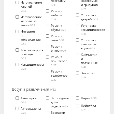
программ
насекомых
Изготовление
и грызунов
0/33
ключей
0/21
Ремонт
0/43
мебели
Установка
Изготовление
дверей
0/29
0/22
мебели на
заказ
Ремонт
Установка
0/27
обуви
кондиционеров
0/22
Интернет
0/30
и
Ремонт
телевидение
окон
Установка
0/31
счетчиков
0/58
Ремонт
воды
0/24
Компьютерная
очков
0/29
помощь
Химчистки
Ремонт
и
0/29
принтеров
прачечные
Кондиционеры
0/27
0/40
0/21
Ремонт
Электрик
телефонов
0/26
0/33
Досуг и развлечения
0/52
Аквапарки
Загородные
Парки
0/25
дома
0/34
Пейнтбол
отдыха
0/19
Аттракционы
0/23
Зоопарки
0/23