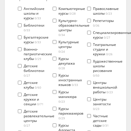
Английские
Компьютерные
Православные
школы и
курсы
школы
0/28
0/23
курсы
0/33
Культурно-
Репетиторы
Библиотеки
образовательные
0/36
центры
0/33
Специализированны
0/34
Бухгалтерские
курсы
0/27
курсы
Культурные
0/33
Театральные
центры
Военно-
студии и
0/24
патриотические
кружки
0/26
клубы
Курсы
0/29
Художественные
декупажа
Детские
школы
0/28
библиотеки
рисования
Курсы
0/27
0/50
иностранных
Детские
Центры
языков
0/33
клубы
внешкольной
0/60
Курсы
работы
0/23
Детские
маникюра
кружки и
Центры
0/23
секции
занятости
0/71
Курсы
0/23
Детские
парикмахеров
развлекательные
Частные
0/29
центры
детские
Курсы
сады
0/27
0/31
флориста