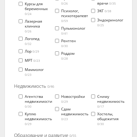
врачи
Курсы для
0/26
0/35
беременных
Психолог,
ЭКГ
0/38
0/24
психотерапевт
Эндокринолог
Лазерная
0/59
0/25
клиника
Пульмонолог
0/26
0/41
Логопед
Рентген
0/32
0/30
Лор
0/29
Роддом
0/28
МРТ
0/23
Маммолог
0/23
Недвижимость
0/46
Агентства
Новостройки
Сниму
недвижимости
недвижимость
0/29
0/30
0/17
Сдам
Куплю
недвижимость
Хостелы,
недвижимость
общежития
0/23
0/29
0/30
Образование и развитие
0/55