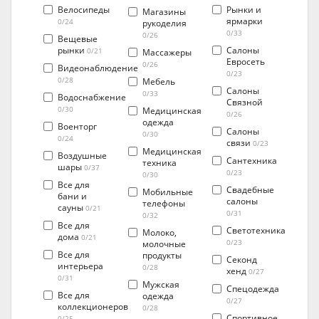
Велосипеды
Рынки и
Магазины
ярмарки
0/24
рукоделия
0/33
0/26
Вещевые
рынки
Салоны
0/21
Массажеры
Евросеть
0/26
Видеонаблюдение
0/23
0/28
Мебель
Салоны
0/33
Водоснабжение
Связной
0/30
Медицинская
0/26
одежда
Военторг
Салоны
0/30
0/24
связи
0/23
Медицинская
Воздушные
Сантехника
техника
шары
0/37
0/23
0/30
Все для
Свадебные
Мобильные
бани и
салоны
телефоны
сауны
0/21
0/31
0/32
Все для
Светотехника
Молоко,
дома
0/21
молочные
0/23
Все для
продукты
Секонд
интерьера
0/28
хенд
0/27
0/31
Мужская
Спецодежда
Все для
одежда
0/27
коллекционеров
0/28
Спортивное
0/25