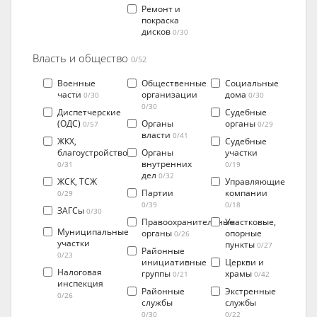
Ремонт и
покраска
дисков
0/30
Власть и общество
0/52
Военные
Общественные
Социальные
части
организации
дома
0/30
0/30
0/30
Диспетчерские
Судебные
(ОДС)
Органы
органы
0/57
0/29
власти
0/41
ЖКХ,
Судебные
благоустройство
Органы
участки
внутренних
0/31
0/19
дел
0/32
ЖСК, ТСЖ
Управляющие
Партии
компании
0/29
0/39
0/18
ЗАГСы
0/30
Правоохранительные
Участковые,
Муниципальные
органы
опорные
0/26
участки
пункты
0/27
Районные
0/23
инициативные
Церкви и
Налоговая
группы
храмы
0/21
0/42
инспекция
Районные
Экстренные
0/26
службы
службы
0/30
0/22