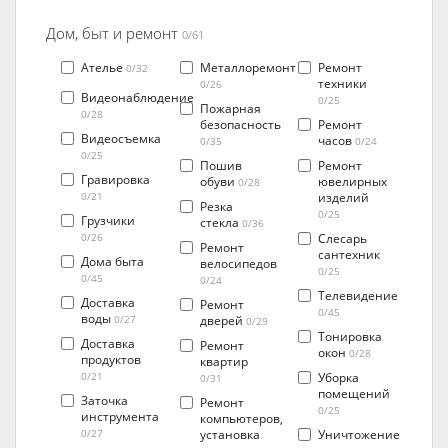
Дом, быт и ремонт
0/61
Ателье
Металлоремонт
Ремонт
0/32
техники
0/26
Видеонаблюдение
0/25
Пожарная
0/28
безопасность
Ремонт
Видеосъемка
часов
0/35
0/24
0/25
Пошив
Ремонт
Гравировка
обуви
ювелирных
0/28
изделий
0/21
Резка
0/25
Грузчики
стекла
0/36
Слесарь
0/26
Ремонт
сантехник
Дома быта
велосипедов
0/25
0/45
0/24
Телевидение
Доставка
Ремонт
0/45
воды
дверей
0/27
0/29
Тонировка
Доставка
Ремонт
окон
0/28
продуктов
квартир
Уборка
0/21
0/31
помещений
Заточка
Ремонт
0/25
инструмента
компьютеров,
установка
Уничтожение
0/27