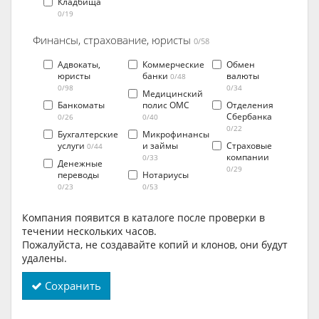
Кладбища
0/19
Финансы, страхование, юристы
0/58
Адвокаты,
Коммерческие
Обмен
юристы
банки
валюты
0/48
0/98
0/34
Медицинский
Банкоматы
полис ОМС
Отделения
Сбербанка
0/26
0/40
0/22
Бухгалтерские
Микрофинансы
услуги
и займы
Страховые
0/44
компании
0/33
Денежные
0/29
переводы
Нотариусы
0/23
0/53
Компания появится в каталоге после проверки в
течении нескольких часов.
Пожалуйста, не создавайте копий и клонов, они будут
удалены.
Сохранить