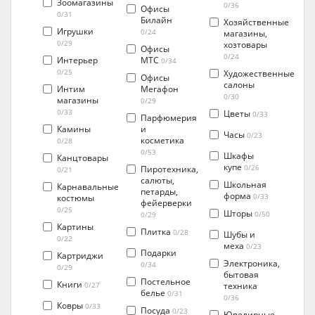
Зоомагазины
0/36
Офисы
0/31
Билайн
Хозяйственные
Игрушки
0/24
магазины,
0/29
хозтовары
Офисы
0/24
Интерьер
МТС
0/34
0/25
Художественные
Офисы
салоны
Интим
Мегафон
0/30
магазины
0/29
0/33
Цветы
0/33
Парфюмерия
Камины
и
Часы
0/23
косметика
0/28
0/53
Шкафы
Канцтовары
купе
Пиротехника,
0/26
0/21
салюты,
Школьная
Карнавальные
петарды,
форма
костюмы
0/33
фейерверки
0/25
Шторы
0/50
0/29
Картины
Плитка
0/28
Шубы и
0/22
меха
0/23
Подарки
Картриджи
Электроника,
0/34
0/29
бытовая
Постельное
Книги
техника
0/27
белье
0/31
0/36
Ковры
0/33
Посуда
0/23
Ювелирные