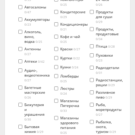
0/25
0/26
Автосалоны
Кондитерские
Продукты
0/47
для суши
0/29
Аккумуляторы
0/29
Кондиционеры
0/23
Продукты,
0/21
Алкоголь,
продуктовые
вино,
Кофе и чай
0/34
водка
0/25
0/25
Птица
0/28
Антенны
Краски
0/27
0/27
Пуховики
Куртки
0/22
0/23
Аптеки
0/42
Кухни
Радиодетали
0/24
Аудио-,
0/31
видеотехника
Ломбарды
Радиостанции,
0/27
0/25
рации
0/29
Багетные
Люстры
мастерские
Разливное
0/24
пиво
0/26
0/29
Магазины
Бижутерия
Рыба,
Пятерочка
и
морепродукты
0/33
украшения
0/27
Магазины
0/30
Рыбалка,
здорового
Бытовая
охота,
питания
химия
туризм
0/29
0/29
0/25