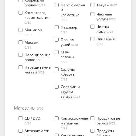
Коррекция
бровей
Парфюмерия
Татуаж
0/32
0/27
и
Косметолог,
Частные
косметика
косметология
услуги
0/20
0/53
0/30
Чистка
Педикюр
Маникюр
лица
0/28
0/24
0/35
Эпиляция
Прокол
Массаж
ушей
0/26
0/20
0/31
СПА-
Наращивание
салоны
волос
0/20
0/28
Наращивание
Салоны
ногтей
0/26
красоты
0/68
Солярии и
студии
загара
0/29
Магазины
0/65
CD / DVD
Комиссионные
Продуктовые
магазины
рынки
0/24
0/28
0/27
Автозапчасти
Продукты
Компьютеры
24 часа
0/33