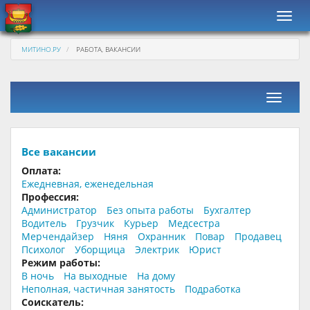
Навиг
МИТИНО.РУ
РАБОТА, ВАКАНСИИ
Фильтр
Все вакансии
Оплата:
Ежедневная, еженедельная
Профессия:
Администратор
Без опыта работы
Бухгалтер
Водитель
Грузчик
Курьер
Медсестра
Мерчендайзер
Няня
Охранник
Повар
Продавец
Психолог
Уборщица
Электрик
Юрист
Режим работы:
В ночь
На выходные
На дому
Неполная, частичная занятость
Подработка
Соискатель: