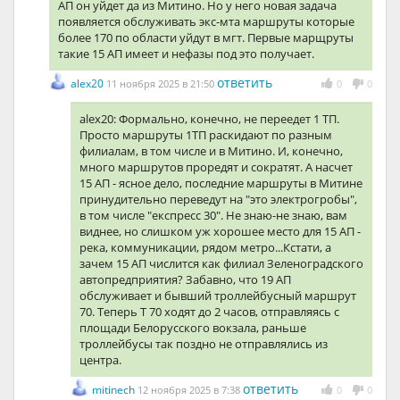
АП он уйдет да из Митино. Но у него новая задача
появляется обслуживать экс-мта маршруты которые
более 170 по области уйдут в мгт. Первые марщруты
такие 15 АП имеет и нефазы под это получает.
ответить
alex20
11 ноября 2025 в 21:50
0
0
alex20: Формально, конечно, не переедет 1 ТП.
Просто маршруты 1ТП раскидают по разным
филиалам, в том числе и в Митино. И, конечно,
много маршрутов проредят и сократят. А насчет
15 АП - ясное дело, последние маршруты в Митине
принудительно переведут на "это электрогробы",
в том числе "експресс 30". Не знаю-не знаю, вам
виднее, но слишком уж хорошее место для 15 АП -
река, коммуникации, рядом метро...Кстати, а
зачем 15 АП числится как филиал Зеленоградского
автопредприятия? Забавно, что 19 АП
обслуживает и бывший троллейбусный маршрут
70. Теперь Т 70 ходят до 2 часов, отправляясь с
площади Белорусского вокзала, раньше
троллейбусы так поздно не отправлялись из
центра.
ответить
mitinech
12 ноября 2025 в 7:38
0
0