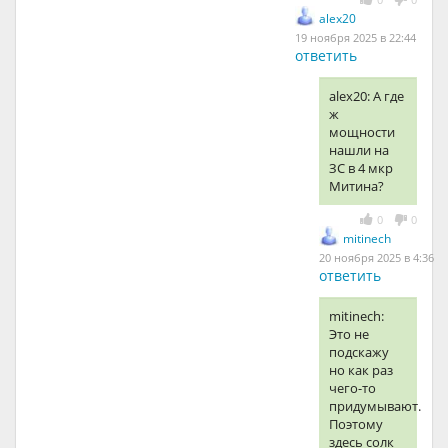
alex20
19 ноября 2025 в 22:44
ответить
alex20: А где
ж
мощности
нашли на
ЗС в 4 мкр
Митина?
0
0
mitinech
20 ноября 2025 в 4:36
ответить
mitinech:
Это не
подскажу
но как раз
чего-то
придумывают.
Поэтому
здесь солк