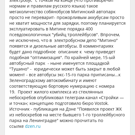
электробус" с точкой на конце (что противоречит
нормам и правилам русского языка) такое
мегаколичество собянобусов Митинский автопарк
просто не переварит- прожорливым аккубусам просто
не хватит мощности для зарядки, поэтому планируется
эксплуатировать в Митине порядка 400
псевдоэкологичных "убийц троллейбусов". Впрочем,
не исключено, что в электробусном депо "Митино"
появятся и дизельные автобусы. В комментариях
будет дано подробное описание к чему приведет
подобная "оптимизация". По крайней мере, 15-ый
автобусный парк - ныне именуется площадкой
"Тушино" - юридически может быть закрыт в любой
момент - все автобусы экс-15-го парка приписаны...к
Зеленоградскому автокомбинату и имеют
соответствующую бортовую нумерацию с номера
19. Проект жилого комплекса из стеклянных
небоскребов опубликовал телеграм-канал «Стройки —
и точка»; концепцию подготовило бюро Vostok.
Источник - публикация на Дзне "Появился проект ЖК
из небоскребов на месте бывшего 1-го троллейбусного
парка на Ленинградке" можно прочитать по
ссылке
dzen.ru