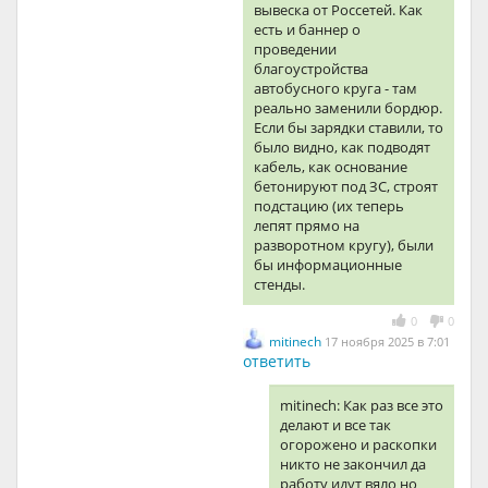
вывеска от Россетей. Как
есть и баннер о
проведении
благоустройства
автобусного круга - там
реально заменили бордюр.
Если бы зарядки ставили, то
было видно, как подводят
кабель, как основание
бетонируют под ЗС, строят
подстацию (их теперь
лепят прямо на
разворотном кругу), были
бы информационные
стенды.
0
0
mitinech
17 ноября 2025 в 7:01
ответить
mitinech: Как раз все это
делают и все так
огорожено и раскопки
никто не закончил да
работу идут вяло но