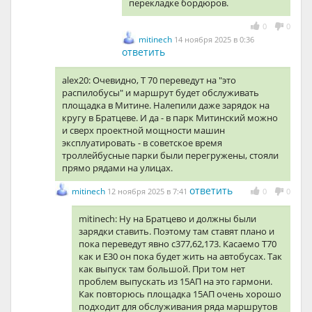
перекладке бордюров.
0
0
mitinech
14 ноября 2025 в 0:36
ответить
alex20: Очевидно, Т 70 переведут на "это
распилобусы" и маршрут будет обслуживать
площадка в Митине. Налепили даже зарядок на
кругу в Братцеве. И да - в парк Митинский можно
и сверх проектной мощности машин
эксплуатировать - в советское время
троллейбусные парки были перегружены, стояли
прямо рядами на улицах.
ответить
mitinech
12 ноября 2025 в 7:41
0
0
mitinech: Ну на Братцево и должны были
зарядки ставить. Поэтому там ставят плано и
пока переведут явно с377,62,173. Касаемо Т70
как и Е30 он пока будет жить на автобусах. Так
как выпуск там большой. При том нет
проблем выпускать из 15АП на это гармони.
Как повторюсь площадка 15АП очень хорошо
подходит для обслуживания ряда маршрутов