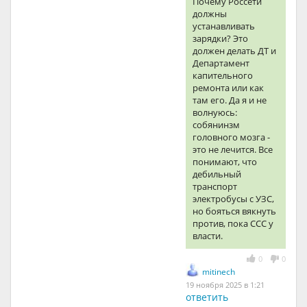
Почему Россети
должны
устанавливать
зарядки? Это
должен делать ДТ и
Департамент
капительного
ремонта или как
там его. Да я и не
волнуюсь:
собянинзм
головного мозга -
это не лечится. Все
понимают, что
дебильный
транспорт
электробусы с УЗС,
но бояться вякнуть
против, пока ССС у
власти.
0
0
mitinech
19 ноября 2025 в 1:21
ответить