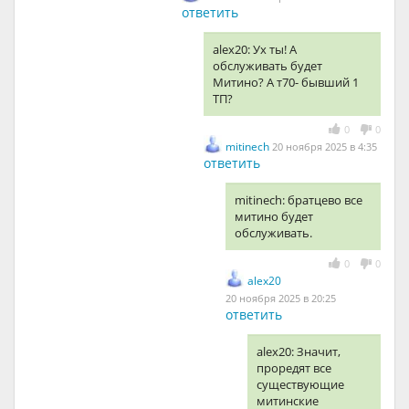
ответить
alex20: Ух ты! А
обслуживать будет
Митино? А т70- бывший 1
ТП?
0
0
mitinech
20 ноября 2025 в 4:35
ответить
mitinech: братцево все
митино будет
обслуживать.
0
0
alex20
20 ноября 2025 в 20:25
ответить
alex20: Значит,
проредят все
существующие
митинские