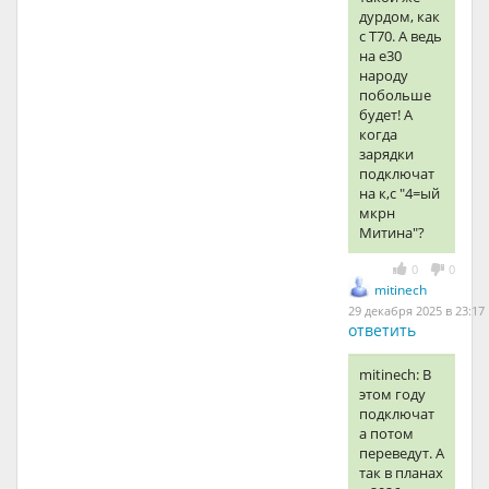
дурдом, как
с Т70. А ведь
на е30
народу
побольше
будет! А
когда
зарядки
подключат
на к,с "4=ый
мкрн
Митина"?
0
0
mitinech
29 декабря 2025 в 23:17
ответить
mitinech: В
этом году
подключат
а потом
переведут. А
так в планах