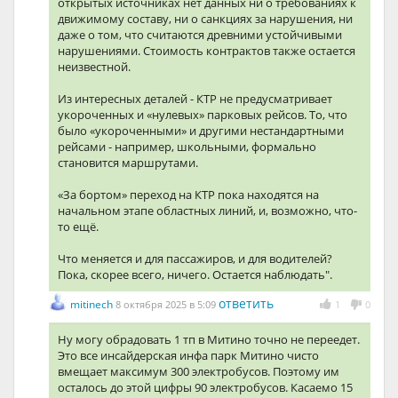
открытых источниках нет данных ни о требованиях к
движимому составу, ни о санкциях за нарушения, ни
даже о том, что считаются древними устойчивыми
нарушениями. Стоимость контрактов также остается
неизвестной.
Из интересных деталей - КТР не предусматривает
укороченных и «нулевых» парковых рейсов. То, что
было «укороченными» и другими нестандартными
рейсами - например, школьными, формально
становится маршрутами.
«За бортом» переход на КТР пока находятся на
начальном этапе областных линий, и, возможно, что-
то ещё.
Что меняется и для пассажиров, и для водителей?
Пока, скорее всего, ничего. Остается наблюдать".
ответить
mitinech
8 октября 2025 в 5:09
1
0
Ну могу обрадовать 1 тп в Митино точно не переедет.
Это все инсайдерская инфа парк Митино чисто
вмещает максимум 300 электробусов. Поэтому им
осталось до этой цифры 90 электробусов. Касаемо 15