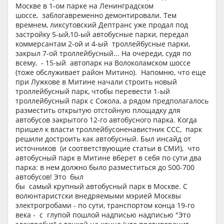
Москве в 1-ом парке на Ленинградском
шоссе, заблогавременно демонтировали. Тем
времнем, ликсутовский Дептранс уже продал под
застройку 5-ый,10-ый автобусные парки, передал
коммерсантам 2-ой и 4-ый троллейбусные парки,
закрыл 7-ой троллейбусный... На очереди, судя по
всему, - 15-ый автопарк на Волоколамском шоссе
(тоже обслуживает район Митино). Напомню, что еще
при Лужкове в Митине начали строить новый
троллейбусный парк, чтобы перевести 1-ый
троллейбусный парк с Сокола, а рядом предполагалось
разместить открытую отстойную площадку для
автобусов закрытого 12-го автобусного парка. Когда
пришел к власти троллейбусоненавистник ССС, парк
решили достроить как автобусный. Был инсайд от
источников (и соответствующие статьи в СМИ), что
автобусный парк в Митине вберет в себя по сути два
парка: в нем должно было разместиться до 500-700
автобусов! Это был
бы самый крупный автобусный парк в Москве. С
волюнтаристски внедряемыми мэрией Москвы
электрогробами - по сути, транспортом конца 19-го
века - с глупой пошлой надписью надписью "Это