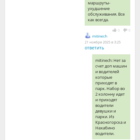
маршруты-
ухудшение
обслуживания. Все
как всегда.
0
0
mitinech
21 ноября 2025 в 3:25
ответить
mitinech: Нет за
счет доп машин
и водителей
которые
приходят в
парк. Набор во
2 колонну идет
и приходят
водители
девушки и
парки. Из
Красногорска и
Нахабино
водители.