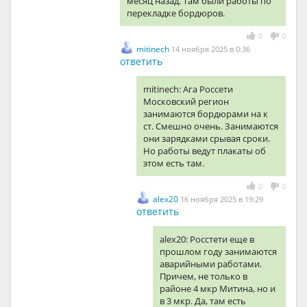
месяц назад. Там были работы по
перекладке бордюров.
0
0
mitinech
14 ноября 2025 в 0:36
ответить
mitinech: Ага Россети
Московский регион
занимаются бордюрами на к
ст. Смешно очень. Занимаются
они зарядками срывая сроки.
Но работы ведут плакаты об
этом есть там.
0
0
alex20
16 ноября 2025 в 19:29
ответить
alex20: Росстети еще в
прошлом году занимаются
аварийными работами.
Причем, не только в
районе 4 мкр Митина, но и
в 3 мкр. Да, там есть