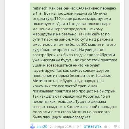
mitinech: Как раз сейчас САО активно передаю
в 1 тп. Вот на прошлой недели из Митино
отдали туда Т19 и еще размен маршрутами
планируется. Да и в 1 тп до заполняют парк
машинами.Перераспределить не кому
маршруты и не реально. Так как сейчас по
сути 1 парк на район. А по сути на 2 района а
вместимости там не более 300 машин и то это
куда больше проектных.. На улице стоят
электробусы как было тогда с троллейбусами
уже никогда не будут. Так как от этой практике
ушли и возвращаться никто не будет
гарантирую. Так как сейчас совсем другое
поколение и нормы безопасности. Касаемо
Митино пока не будет везде зарядок на
конечных это все пустой треп. А как
показывает практика это процесс не быстрый.
Так как делают подрядчики Россетей. 15 ап
числится как плошадка Тушино филиала
северо-западного. Касаемо главной площадки
формально это стало Митино но ранее это
была площадка Зеленоградская.
ответить
alex20
12 ноября 2025 в 19:41
0
0