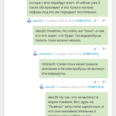
которе с мта перейдут в мгт. И сейчас уже 2
таких обслуживает и это только начало
нефазы под это им передают постепенно.
ответить
alex20
12 ноября 2025 в 19:44
0
0
alex20: Понятно. Но опять же "пока"- а там,
кто его знает, что будет. На водоробусах
пилить тоже можно нехило.
0
0
ответить
mitinech
13 ноября 2025 в 0:33
mitinech: Слово пока имеет разное
значение и бв электробусы не вытянут
эти маршруты.
0
0
ответить
alex20
13 ноября 2025 в 19:13
alex20: Ну так, что не вытянут в
мэрии плевали. Вот, дурь на
"Львятах" запустили одиночных, и
что они маловместительны и
подстанции с кабельными