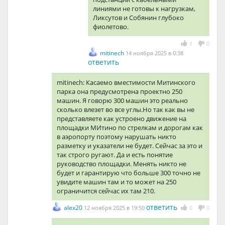
линиями не готовы к нагрузкам,
Ликсутов и Собянин глубоко
фиолетово.
1
0
mitinech
14 ноября 2025 в 0:38
ответить
mitinech: Касаемо вместимости Митинского
парка она предусмотрена проектно 250
машин. Я говорю 300 машин это реально
сколько влезет во все углы.Но так как вы не
представляете как устроено движение на
площадки МИтино по стрелкам и дорогам как
в аэропорту поэтому нарушать никто
разметку и указатели не будет. Сейчас за это и
так строго ругают. Да и есть понятие
руководство площадки. Менять никто не
будет и гарантирую что больше 300 точно не
увидите машин там и то может на 250
ограничится сейчас их там 210.
ответить
alex20
12 ноября 2025 в 19:50
0
0