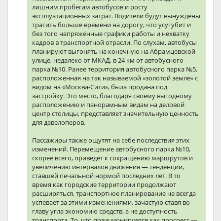
лишним пробегам автобусов и росту
эксплуатационных затрат. Водители будут вынуждены
тратить больше времени на дорогу, что усугубит и
без того напряжённые графики работы и нехватку
кадров в транспортной отрасли. По слухам, автобусы
планируют выгонять на конечную на Абрамцевской
улице, недалеко от МКАД, в 24 км от автобусного
парка №10. Ранее территория автобусного парка №5,
расположенная на так называемой «золотой земле» с
видом на «Москва-Сити», была продана под
застройку. Это место, благодаря своему выгодному
расположению и панорамным видам на деловой
центр столицы, представляет значительную ценность
для девелоперов.
Пассажиры также ощутят на себе последствия этих
изменений. Перемещение автобусного парка №10,
скорее всего, приведёт к сокращению маршрутов и
увеличению интервалов движения — тенденции,
ставшей печальной нормой последних лет. В то
время как городские территории продолжают
расширяться, транспортное планирование не всегда
успевает за этими изменениями, зачастую ставя во
главу угла экономию средств, а не доступность
транспорта. То, что позиционируется как прогресс —