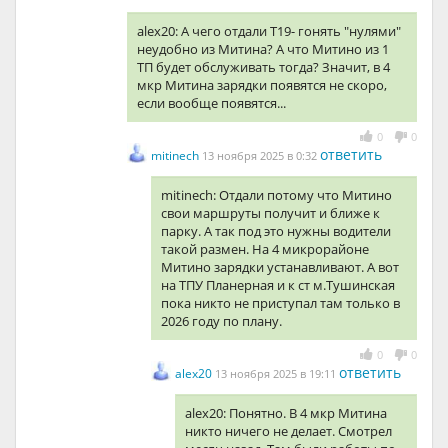
alex20: А чего отдали Т19- гонять "нулями"
неудобно из Митина? А что Митино из 1
ТП будет обслуживать тогда? Значит, в 4
мкр Митина зарядки появятся не скоро,
если вообще появятся...
0
0
ответить
mitinech
13 ноября 2025 в 0:32
mitinech: Отдали потому что Митино
свои маршруты получит и ближе к
парку. А так под это нужны водители
такой размен. На 4 микрорайоне
Митино зарядки устанавливают. А вот
на ТПУ Планерная и к ст м.Тушинская
пока никто не приступал там только в
2026 году по плану.
0
0
ответить
alex20
13 ноября 2025 в 19:11
alex20: Понятно. В 4 мкр Митина
никто ничего не делает. Смотрел