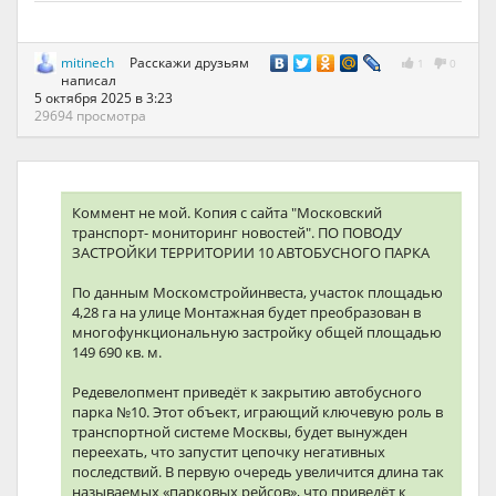
mitinech
Расскажи друзьям
1
0
написал
5 октября 2025 в 3:23
29694 просмотра
Коммент не мой. Копия с сайта "Московский
транспорт- мониторинг новостей". ПО ПОВОДУ
ЗАСТРОЙКИ ТЕРРИТОРИИ 10 АВТОБУСНОГО ПАРКА
По данным Москомстройинвеста, участок площадью
4,28 га на улице Монтажная будет преобразован в
многофункциональную застройку общей площадью
149 690 кв. м.
Редевелопмент приведёт к закрытию автобусного
парка №10. Этот объект, играющий ключевую роль в
транспортной системе Москвы, будет вынужден
переехать, что запустит цепочку негативных
последствий. В первую очередь увеличится длина так
называемых «парковых рейсов», что приведёт к