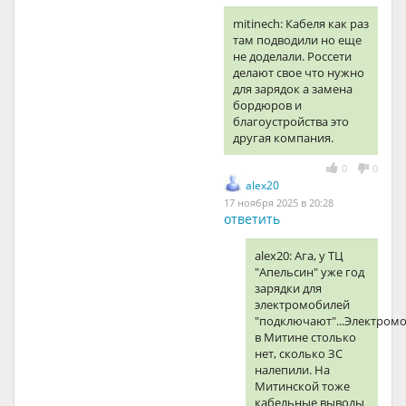
mitinech: Кабеля как раз
там подводили но еще
не доделали. Россети
делают свое что нужно
для зарядок а замена
бордюров и
благоустройства это
другая компания.
0
0
alex20
17 ноября 2025 в 20:28
ответить
alex20: Ага, у ТЦ
"Апельсин" уже год
зарядки для
электромобилей
"подключают"...Электром
в Митине столько
нет, сколько ЗС
налепили. На
Митинской тоже
кабельные выводы