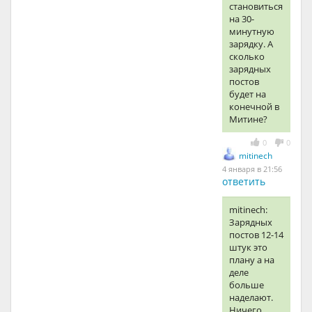
становиться
на 30-
минутную
зарядку. А
сколько
зарядных
постов
будет на
конечной в
Митине?
0
0
mitinech
4 января в 21:56
ответить
mitinech:
Зарядных
постов 12-14
штук это
плану а на
деле
больше
наделают.
Ничего