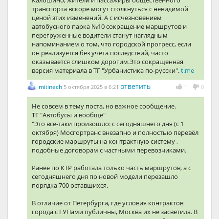
транспорта вскоре могут столкнуться с невидимой
ценой этих изменений. А с исчезновением
автобусного парка №10 сокращение маршрутов и
перегруженные водители станут наглядным
напоминанием о том, что городской прогресс, если
он реализуется без учёта последствий, часто
оказывается слишком дорогим.Это сокращенная
версия материала в ТГ "Урбанистика по-русски".
t.me
ответить
mitinech
5 октября 2025 в 6:21
1
0
Не совсем в тему поста, но важное сообщение.
ТГ "Автобусы и вообще"
"Это всё-таки произошло: с сегодняшнего дня (с 1
октября) Мосгортранс внезапно и полностью перевёл
городские маршруты на контрактную систему ,
подобные договорам с частными перевозчиками.
Ранее по КТР работала только часть маршрутов, а с
сегодняшнего дня по новой модели перезашло
порядка 700 оставшихся.
В отличие от Петербурга, где условия контрактов
города с ГУПами публичны, Москва их не засветила. В