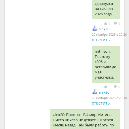
сдвинулся
на начало
2026 года.
0
0
alex20
20 ноября 2025 в 20:26
ответить
mitinech:
Поэтому
с396 и
оставили до
мая
участника.
0
0
alex20
20 ноября 2025 в 20:30
ответить
alex20: Понятно. В 4 мкр Митина
никто ничего не делает. Смотрел
месяц назад. Там были работы по