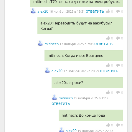
mitinech: Т70 все-таки да тоже на электробусах.
ответить
alex20
16 ноября 2025 в 19:31
0
0
alex20: Переводить будут на аакубусы?
Когда?
0
0
ответить
mitinech
17 ноября 2025 в 7:03
mitinech: Когда и все Братцево.
0
0
ответить
alex20
17 ноября 2025 в 20:29
alex20: а сроки?
0
0
mitinech
19 ноября 2025 в 1:23
ответить
mitinech: До конца года
0
0
alex20
19 ноября 2025 в 22:43