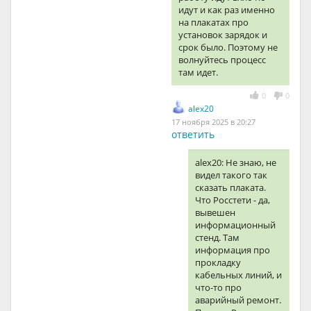
идут и как раз именно
на плакатах про
установок зарядок и
срок было. Поэтому не
волнуйтесь процесс
там идет.
0
0
alex20
17 ноября 2025 в 20:27
ответить
alex20: Не знаю, не
видел такого так
сказать плаката.
Что Росстети - да,
вывешен
информационный
стенд. Там
информация про
прокладку
кабельных линий, и
что-то про
аварийный ремонт.