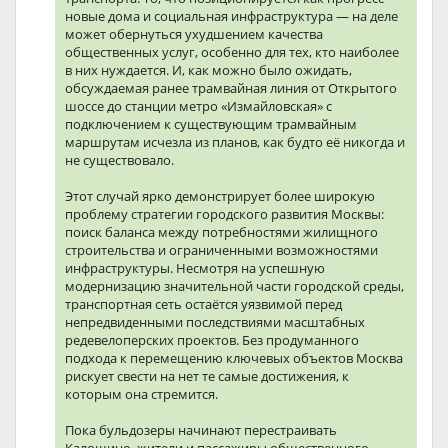
новые дома и социальная инфраструктура — на деле
может обернуться ухудшением качества
общественных услуг, особенно для тех, кто наиболее
в них нуждается. И, как можно было ожидать,
обсуждаемая ранее трамвайная линия от Открытого
шоссе до станции метро «Измайловская» с
подключением к существующим трамвайным
маршрутам исчезла из планов, как будто её никогда и
не существовало.
Этот случай ярко демонстрирует более широкую
проблему стратегии городского развития Москвы:
поиск баланса между потребностями жилищного
строительства и ограниченными возможностями
инфраструктуры. Несмотря на успешную
модернизацию значительной части городской среды,
транспортная сеть остаётся уязвимой перед
непредвиденными последствиями масштабных
редевелоперских проектов. Без продуманного
подхода к перемещению ключевых объектов Москва
рискует свести на нет те самые достижения, к
которым она стремится.
Пока бульдозеры начинают перестраивать
Калошино, жители и пассажиры общественного