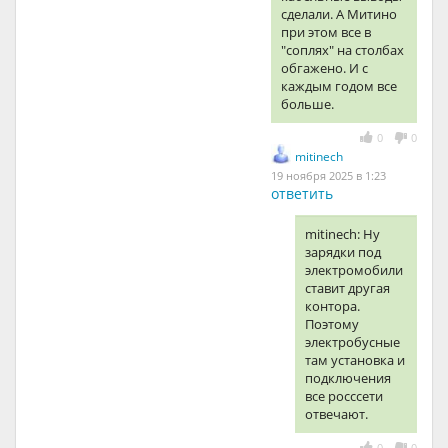
сделали. А Митино
при этом все в
"соплях" на столбах
обгажено. И с
каждым годом все
больше.
0
0
mitinech
19 ноября 2025 в 1:23
ответить
mitinech: Ну
зарядки под
электромобили
ставит другая
контора.
Поэтому
электробусные
там установка и
подключения
все росссети
отвечают.
0
0