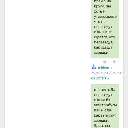
прямо на
кругу. Вы
хоть и
утверждаете,
что не
переведут
е30, а мне
сдается, что
переведут,
как сдадут
зарядки.
0
0
mitinech
28 декабря 2025 в 4:05
ответить
mitinech: Да
переведут
е30 на бк
электробусы.
Как и с396
как запустят
зарядки.
Здесь вы