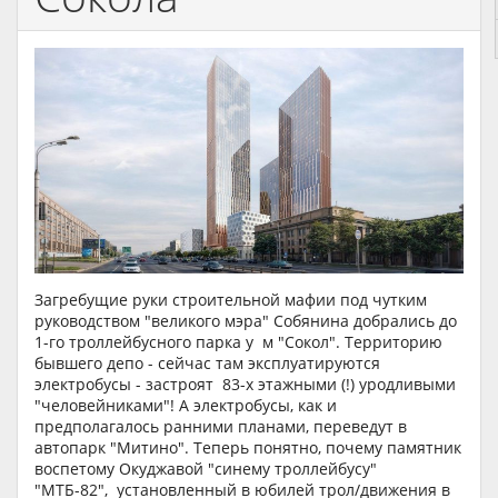
Загребущие руки строительной мафии под чутким
руководством "великого мэра" Собянина добрались до
1-го троллейбусного парка у м "Сокол". Территорию
бывшего депо - сейчас там эксплуатируются
электробусы - застроят 83-х этажными (!) уродливыми
"человейниками"! А электробусы, как и
предполагалось ранними планами, переведут в
автопарк "Митино". Теперь понятно, почему памятник
воспетому Окуджавой "синему троллейбусу"
"МТБ-82", установленный в юбилей трол/движения в