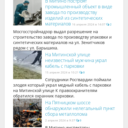
В Митино построят
промышленный объект в виде
завода по производству
изделий из синтетических
материалов
16 апреля 2024 в 14:07
2
​Мосгосстройнадзор выдал разрешение на
строительство завода по производтву упаковки и
синтетических материалов на ул. Зенитчиков
рядом с ул. Барышиха.
На Митинской улице
неизвестный мужчина украл
кабель с парковки
15 апреля 2024 в 10:21
0
Сотрудники Росгвардии поймали
злодея который украл медный кабель с парковки
на Митинской улице К правоохранителям
обратился охранник парковки.
На Пятницком шоссе
обнаружили нелегальный пункт
сбора металлолома
2 апреля 2024 в 9:37
0
В Митино инспекторы