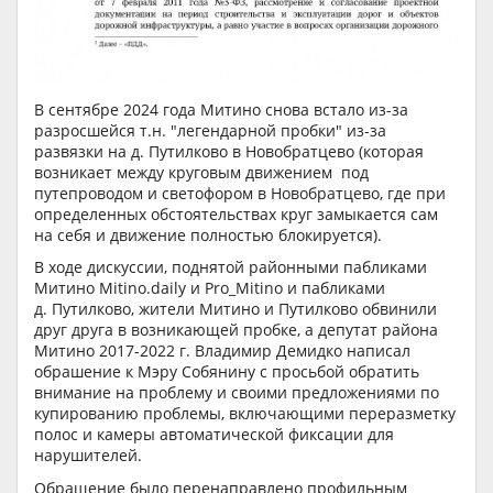
В сентябре 2024 года Митино снова встало из-за
разросшейся т.н. "легендарной пробки" из-за
развязки на д. Путилково в Новобратцево (которая
возникает между круговым движением под
путепроводом и светофором в Новобратцево, где при
определенных обстоятельствах круг замыкается сам
на себя и движение полностью блокируется).
В ходе дискуссии, поднятой районными пабликами
Митино Mitino.daily и Pro_Mitino и пабликами
д. Путилково, жители Митино и Путилково обвинили
друг друга в возникающей пробке, а депутат района
Митино 2017-2022 г. Владимир Демидко написал
обрашение к Мэру Собянину с просьбой обратить
внимание на проблему и своими предложениями по
купированию проблемы, включающими переразметку
полос и камеры автоматической фиксации для
нарушителей.
Обращение было перенаправлено профильным