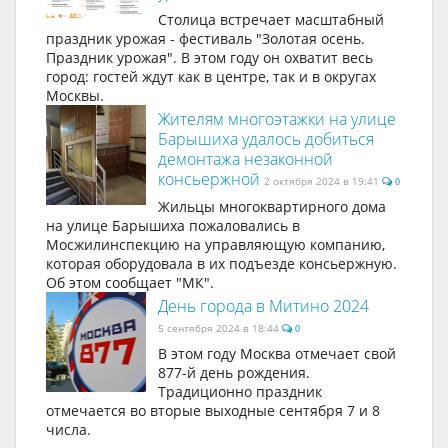
Столица встречает масштабный
праздник урожая - фестиваль "Золотая осень.
Праздник урожая". В этом году он охватит весь
город: гостей ждут как в центре, так и в округах
Москвы.
Жителям многоэтажки на улице
Барышиха удалось добиться
демонтажа незаконной
консьержной
2 октября 2024 в 19:41
0
Жильцы многоквартирного дома
на улице Барышиха пожаловались в
Мосжилинспекцию на управляющую компанию,
которая оборудовала в их подъезде консьержную.
Об этом сообщает "МК".
День города в Митино 2024
5 сентября 2024 в 18:44
0
В этом году Москва отмечает свой
877-й день рождения.
Традиционно праздник
отмечается во вторые выходные сентября 7 и 8
числа.