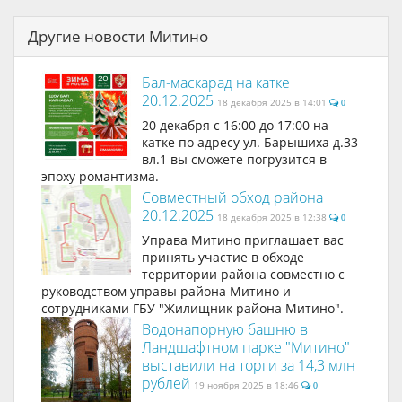
Другие новости Митино
Бал-маскарад на катке
20.12.2025
18 декабря 2025 в 14:01
0
20 декабря с 16:00 до 17:00 на
катке по адресу ул. Барышиха д.33
вл.1 вы сможете погрузится в
эпоху романтизма.
Совместный обход района
20.12.2025
18 декабря 2025 в 12:38
0
Управа Митино приглашает вас
принять участие в обходе
территории района совместно с
руководством управы района Митино и
сотрудниками ГБУ "Жилищник района Митино".
Водонапорную башню в
Ландшафтном парке "Митино"
выставили на торги за 14,3 млн
рублей
19 ноября 2025 в 18:46
0