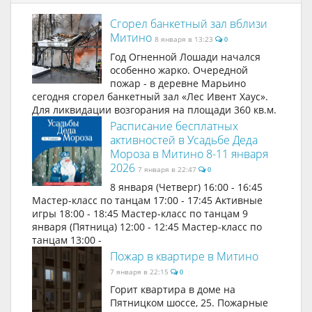
Сгорел банкетный зал вблизи
Митино
8 января в 13:23
0
Год Огненной Лошади начался
особенно жарко. Очередной
пожар - в деревне Марьино
сегодня сгорел банкетный зал «Лес Ивент Хаус».
Для ликвидации возгорания на площади 360 кв.м.
Расписание бесплатных
активностей в Усадьбе Деда
Мороза в Митино 8-11 января
2026
7 января в 22:47
0
8 января (Четверг) 16:00 - 16:45
Мастер-класс по танцам 17:00 - 17:45 Активные
игры 18:00 - 18:45 Мастер-класс по танцам 9
января (Пятница) 12:00 - 12:45 Мастер-класс по
танцам 13:00 -
Пожар в квартире в Митино
7 января в 22:15
0
Горит квартира в доме на
Пятницком шоссе, 25. Пожарные