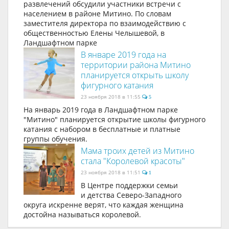
развлечений обсудили участники встречи с
населением в районе Митино. По словам
заместителя директора по взаимодействию с
общественностью Елены Челышевой, в
Ландшафтном парке
В январе 2019 года на
территории района Митино
планируется открыть школу
фигурного катания
23 ноября 2018 в 11:55
5
На январь 2019 года в Ландшафтном парке
"Митино" планируется открытие школы фигурного
катания с набором в бесплатные и платные
группы обучения.
Мама троих детей из Митино
стала "Королевой красоты"
23 ноября 2018 в 11:51
1
В Центре поддержки семьи
и детства Северо-Западного
округа искренне верят, что каждая женщина
достойна называться королевой.