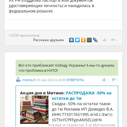
УК РФ (подделка паспорта или документов
удостоверяющих личность) и находилась в
федеральном розыске
12336 просмотров
Расскажи друзьям
1
0
Вот кто приближает победу Украины! А мы-то думали,
что проблема в НАТО!
ответить
mitinech
30 мая 2024 в 20:48
1
0
Акция дня в Митино:
РАСПРОДАЖА -50% на
остатки до 1м
Скидка -50% на остатки ткани
до 1м Реклама ИП Демидко В.А.
ИНН:773317651995 erid:c-Ew1z-
sST5sYCPFFyJnAN9ZLUdrN
Ателье и ткани на 3-м Митинском