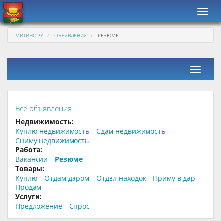
Навиг
МИТИНО.РУ
ОБЪЯВЛЕНИЯ
РЕЗЮМЕ
Фильтр
Все объявления
Недвижимость:
Куплю недвижимость
Сдам недвижимость
Сниму недвижимость
Работа:
Вакансии
Резюме
Товары:
Куплю
Отдам даром
Отдел находок
Приму в дар
Продам
Услуги:
Предложение
Спрос