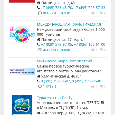
Пятницкое ш., д.43
+7 (495) 723-45-70
,
+7 (495) 725-57-33
оставьте отзыв
0
0
МЕЖДУНАРОДНАЯ ТУРИСТИЧЕСКАЯ
СЕТЬ ГЕОГРАФИЯ
Нам доверили свой отдых более 1 000
000 туристов
Пятницкое ш., 27, корп. 1
+7 (929) 578-97-05
,
+7 (926) 168-61-00
оставьте отзыв
1
0
Митинское Бюро Путешествий
Самое первое туристическое
агентство в Митино. Мы работаем с
1996 года
ул.Митинская д. 46 к. 1
8 (495) 753-01-07
,
8 (495) 759-74-40
1 отзыв
1
0
Турагентство Тез Тур
Уполномоченное агентство TEZ TOUR
в Митино, в ТЦ "КУБ", 1 этаж
Турагентство с опытом работы в
Ангелов пер, д.1к1, ТЦ "КУБ" 1 этаж