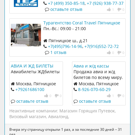
туризме более 20 лет. Удобное
+7 (499) 350-85-18
,
+7 (926) 938-77-37
расположение и график работы (с 10
оставьте отзыв
1
0
до 21) без выходных. Возможность
бронирования онлайн без посещения
Турагентство Coral Travel Пятницкое
офиса.
шоссе
Пн.-Вс.: 09:00 - 21:00
Пятницкое ш., д.21
+7(495)796-14-96
,
+7(916)552-72-72
1 отзыв
0
0
АВИА И ЖД БИЛЕТЫ
Авиа и ж/д кассы
Runway
Авиабилеты ЖДбилеты
Продажа авиа и ж/д
билетов по всему миру.
Бронирование.
Москва, Пятницкое
Москва, Пятницкое
Доставка по Москве и
шоссе д.27. корп.1
шоссе д.18 Митинский
+79261686100
8-926-070-60-29
МО.
Радиорынок, Отель
0
0
1
0
Митино
оставьте отзыв
оставьте отзыв
Неактивные компании:
Магазин Горящих Путевок
,
Визовый магазин
,
Авиалэнд
,
Вчера эту страницу открыли 1 раз, а за последние 30 дней – 31
раз.