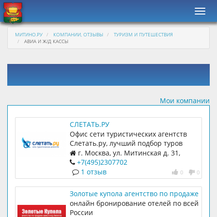
Нави
МИТИНО.РУ
КОМПАНИИ, ОТЗЫВЫ
ТУРИЗМ И ПУТЕШЕСТВИЯ
АВИА И Ж/Д КАССЫ
Мои компании
СЛЕТАТЬ.РУ
Офис сети туристических агентств
Слетать.ру, лучший подбор туров
цена-качество, благодаря уникальной
г. Москва, ул. Митинская д. 31,
системе поиска туров. Грамотные
Центр услуг "Митино", офис №9
+7(495)2307702
менеджеры.
1 отзыв
0
0
Золотые купола агентство по продаже
авиа и ж/д билетов
онлайн бронирование отелей по всей
России