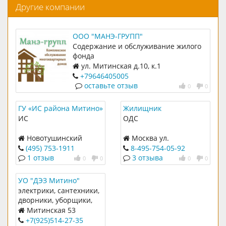
Другие компании
ООО "МАНЭ-ГРУПП"
Содержание и обслуживание жилого
фонда
ул. Митинская д.10, к.1
+79646405005
оставьте отзыв
0
0
ГУ «ИС района Митино»
Жилищник
Диспетчерской службы
ИС
ОДС
Новотушинский
Москва ул.
проезд, д. 10, корп. 1.
Барышиха, 15
(495) 753-1911
8-495-754-05-92
1 отзыв
3 отзыва
0
0
0
0
УО "ДЭЗ Митино"
электрики, сантехники,
дворники, уборщики,
сварщики, плотники
Митинская 53
+7(925)514-27-35