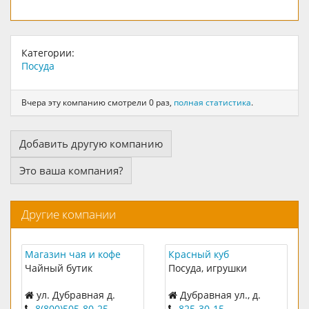
Категории:
Посуда
Вчера эту компанию смотрели 0 раз,
полная статистика
.
Добавить другую компанию
Это ваша компания?
Другие компании
Магазин чая и кофе
Красный куб
"Винтаж"
Чайный бутик
Посуда, игрушки
ул. Дубравная д.
Дубравная ул., д.
34/29 ТЦ "Ладья" 1 эт.
34/29
8(800)505-80-25
825-30-15