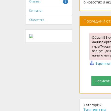
Отзывы
1
о новостях и а
Контакты
Статистика
Последний о
Обман!!! В 
Данная орг
тур в Турци
вернуть ден
ничего не п
Вероника
Написат
Категории:
Турагентства