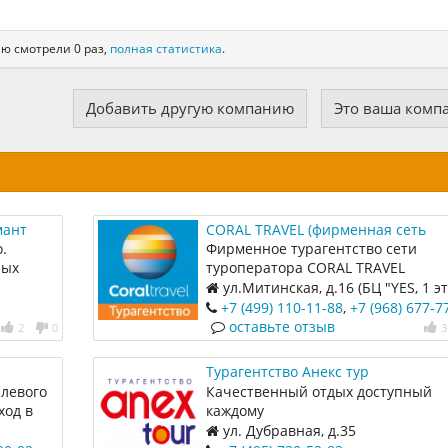
ю смотрели 0 раз,
полная статистика
.
Добавить другую компанию
Это ваша комп
мант
CORAL TRAVEL (фирменная сеть
турагентств ТИО)
.
Фирменное турагентство сети
ных
туроператора CORAL TRAVEL
предлагает своим клиентам выез
ул.Митинская, д.16 (БЦ "YES, 1 э
туры по массовым направлениям
+7 (499) 110-11-88
,
+7 (968) 677-7
отдыха
оставьте отзыв
2
0
3
Турагентство Анекс тур
 левого
Качественный отдых доступный
ход в
каждому
а прямо,
1
ул. Дубравная, д.35