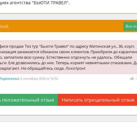
кциях агентства "БЬЮТИ ТРАВЕЛ".
тзыв
Все о
офисе продаж Тез тур "Бьюти Травел" по адресу Митинская ул., 36, корп.
анизация занимается обманом своих клиентов. Приобрели до карантин
ю, заплатили всю сумму. Естественно отдохнуть не удалось. Обещали
ьги. Еле дозвонились до них. Теперь кормят невнятными отмазками. 
редлагают. Не обращайтесь сюда. Лохотрон!
 Корниенко
2 сентября 2020 в 10:52
0
ь положительный отзыв
Написать отрицательный отзыв