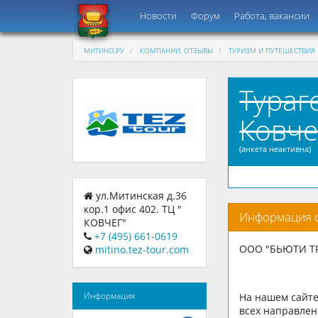
Новости
Форум
Работа, вакансии
МИТИНО.РУ
КОМПАНИИ, ОТЗЫВЫ
ТУРИЗМ И ПУТЕШЕСТВИЯ
Тураг
Ковче
(анкета неактивна)
ул.Митинская д.36
кор.1 офис 402. ТЦ "
Информация 
КОВЧЕГ"
+7 (495) 661-0619
ООО "БЬЮТИ ТРА
mitino.tez-tour.com
Информация
На нашем сайт
всех направлен