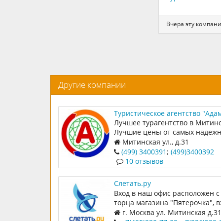
Вчера эту компани
Другие компании
Туристическое агентство "Ада
тур"
Лучшее турагентство в Митино
Лучшие цены от самых надеж
операторов
Митинская ул., д.31
(499) 3400391
;
(499)3400392
10 отзывов
Слетать.ру
Вход в наш офис расположен с
торца магазина "Пятерочка", в
"Центр услуг Митино", от вход
г. Москва ул. Митинская д.3