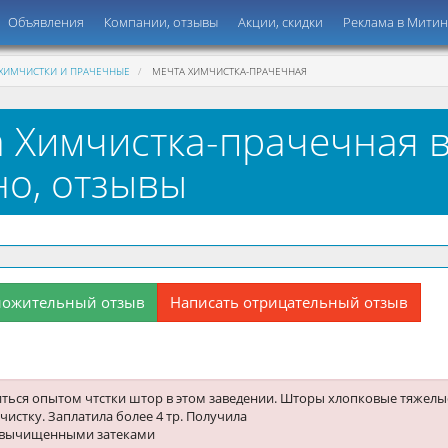
Объявления
Компании, отзывы
Акции, скидки
Реклама в Мити
ХИМЧИСТКИ И ПРАЧЕЧНЫЕ
МЕЧТА ХИМЧИСТКА-ПРАЧЕЧНАЯ
 Химчистка-прачечная 
о, отзывы
ложительный отзыв
Написать отрицательный отзыв
ться опытом чтстки штор в этом заведении. Шторы хлопковые тяжелы
ачистку. Заплатила более 4 тр. Получила
евычищенными затеками