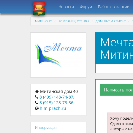
Новости
Форум
Работа, вакансии
МИТИНО.РУ
КОМПАНИИ, ОТЗЫВЫ
ДОМ, БЫТ И РЕМОНТ
Мечта
Митин
Написать по
Митинская дом 40
8 (499) 148-74-87
,
8 (915) 128-73-36
him-prach.ru
Хочу подели
Сдала в акв
Информация
-шторы с н