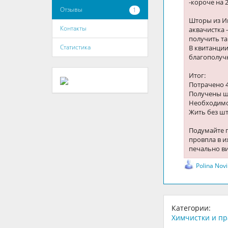
-короче на 2
Отзывы
1
Шторы из Ик
Контакты
аквачистка 
получить т
Статистика
В квитанции
благополучн
Итог:
Потрачено 
Получены ш
Необходимо
Жить без ш
Подумайте 
провпла в и
печально в
Polina Nov
Категории:
Химчистки и п