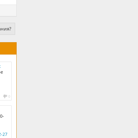
ания?
к
ре
0
0-
2-27