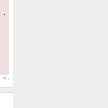
обы
то
-1