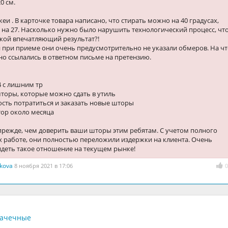
0 см.
еи . В карточке товара написано, что стирать можно на 40 градусах,
- на 27. Насколько нужно было нарушить технологический процесс, чт
акой впечатляющий результат?!
 при приеме они очень предусмотрительно не указали обмеров. На ч
о ссылались в ответном письме на претензию.
4 с лишним тр
торы, которые можно сдать в утиль
сть потратиться и заказать новые шторы
тор около месяца
прежде, чем доверить ваши шторы этим ребятам. С учетом полного
х работе, они полностью переложили издержки на клиента. Очень
идеть такое отношение на текущем рынке!
ikova
8 ноября 2021 в 17:06
0
рачечные