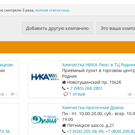
ию смотрели 3 раза,
полная статистика
.
Добавить другую компанию
Это ваша комп
ницком
Химчистка НИКА Люкс в ТЦ Родни
ии
Приёмный пункт в торговом цент
Родник
Новотушинский пр. 10к2б
+
7 (985) 268 2801
1 отзыв
0
0
1
Химчистка-прачечная Диана
Пн.- пт. 10.00-20.00, суб.- вскр. 10.0
19.00
Пятницкое шоссе, д.21
73-36
+7 (926) 205-06-99
,
+7 (800) 200-8