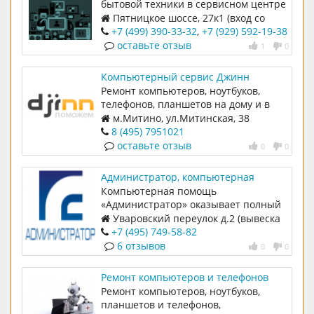
бытовой техники в сервисном центре
и на выезде
Пятницкое шоссе, 27к1 (вход со
двора между 8 и 9 подъездом)
+7 (499) 390-33-32
,
+7 (929) 592-19-38
оставьте отзыв
1
0
Компьютерный сервис Джинн
Ремонт компьютеров, ноутбуков,
телефонов, планшетов на дому и в
нашем сервисном центре
м.Митино, ул.Митинская, 38
8 (495) 7951021
оставьте отзыв
0
0
Администратор, компьютерная
помощь.
Компьютерная помощь
«Администратор» оказывает полный
спектр услуг в области
Уваровский переулок д.2 (вывеска
информационных технологий и
ремонт ноутбуков)
+7 (495) 749-58-82
компьютерной безопасности.
6 отзывов
0
0
Ремонт компьютеров и телефонов
Ремонт компьютеров, ноутбуков,
планшетов и телефонов,