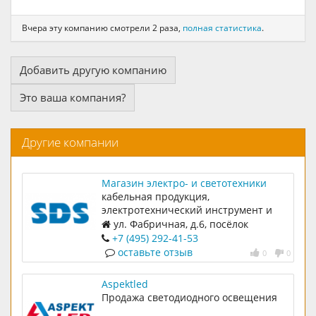
Вчера эту компанию смотрели 2 раза,
полная статистика
.
Добавить другую компанию
Это ваша компания?
Другие компании
Магазин электро- и светотехники
СДС-Группа
кабельная продукция,
электротехнический инструмент и
аксессуары, светотехника
ул. Фабричная, д.6, посёлок
Новобратцевский (тер. Фабрика
+7 (495) 292-41-53
победы труда)
оставьте отзыв
0
0
Aspektled
Продажа светодиодного освещения