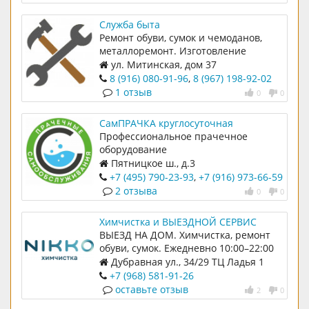
Служба быта
Ремонт обуви, сумок и чемоданов,
металлоремонт. Изготовление
ключей, ремонт замков и зонтов.
ул. Митинская, дом 37
Заточка ножей и ножниц,
8 (916) 080-91-96
,
8 (967) 198-92-02
инстрментов и многое другое.
1 отзыв
0
0
СамПРАЧКА круглосуточная
прачечная самообслуживания
Профессиональное прачечное
оборудование
Пятницкое ш., д.3
+7 (495) 790-23-93
,
+7 (916) 973-66-59
2 отзыва
0
0
Химчистка и ВЫЕЗДНОЙ СЕРВИС
Nikko
ВЫЕЗД НА ДОМ. Химчистка, ремонт
обуви, сумок. Ежедневно 10:00–22:00
Дубравная ул., 34/29 ТЦ Ладья 1
этаж
+7 (968) 581-91-26
оставьте отзыв
2
0