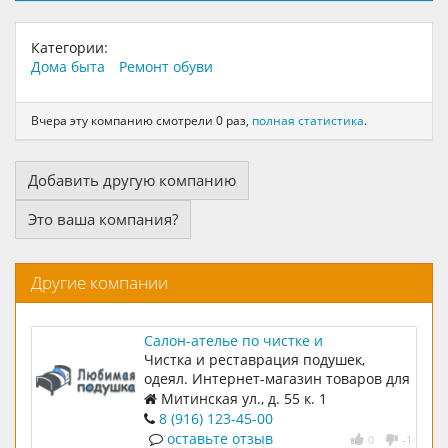
Категории:
Дома быта
Ремонт обуви
Вчера эту компанию смотрели 0 раз,
полная статистика
.
Добавить другую компанию
Это ваша компания?
Другие компании
Салон-ателье по чистке и
реставрации подушек и одеял
Чистка и реставрация подушек,
Любимая подушка
одеял. Интернет-магазин товаров для
сна и отдыха.
Митинская ул., д. 55 к. 1
8 (916) 123-45-00
оставьте отзыв
0
-1