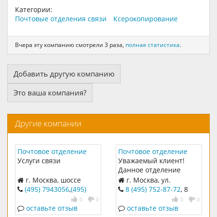
Категории:
Почтовые отделения связи
Ксерокопирование
Вчера эту компанию смотрели 3 раза,
полная статистика
.
Добавить другую компанию
Это ваша компания?
Другие компании
Почтовое отделение
Почтовое отделение
связи 125310
связи 125627
Услуги связи
Уважаемый клиент!
Данное отделение
почтовой связи не
г. Москва, шоссе
г. Москва, ул.
осуществляет доставку
Пятницкое дом 43 к.1
Митинская дом 38
(495) 7943056
,
(495)
8 (495) 752-87-72
, 8
отправлений.
7943055
,
(495) 7521010
(495) 753- 31-01
0
0
0
0
Обращаем Ваше
оставьте отзыв
оставьте отзыв
внимание, что его