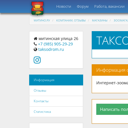
Новости
Форум
Работа, вакансии
МИТИНО.РУ
КОМПАНИИ, ОТЗЫВЫ
МАГАЗИНЫ
ЗООМАГА
ТАКС
митинская улица 26
+7 (985) 905-29-29
taksodrom.ru
Информация 
Информация
Интернет-зоома
Отзывы
Контакты
Написать по
Статистика