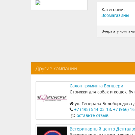
Категории:
Зоомагазины
Вчера эту компани
Другие компании
Салон груминга Боншери
Стрижки для собак и кошек, бу
ул. Генерала Белобородова д
+7 (495) 544-03-18
,
+7 (966) 1
оставьте отзыв
Ветеринарный центр Денталв
Ветеринарные услуги, товары 