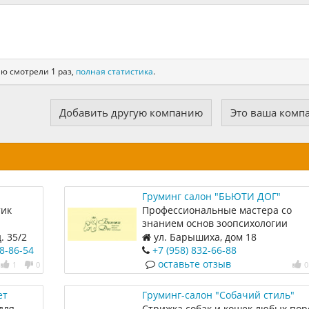
ю смотрели 1 раз,
полная статистика
.
Добавить другую компанию
Это ваша комп
Груминг салон "БЬЮТИ ДОГ"
тик
Профессиональные мастера со
знанием основ зоопсихологии
проведут комплексный уход за В
. 35/2
ул. Барышиха, дом 18
питомцем.
68-86-54
+7 (958) 832-66-88
оставьте отзыв
1
0
0
ет
Груминг-салон "Собачий стиль"
для
Стрижка собак и кошек любых пор