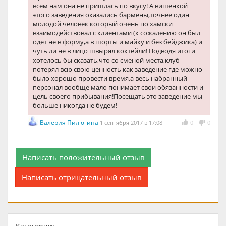
всем нам она не пришлась по вкусу! А вишенкой
этого заведения оказались бармены,точнее один
молодой человек который очень по хамски
взаимодействовал с клиентами (к сожалению он был
одет не в форму,а в шорты и майку и без бейджика) и
чуть ли не в лицо швырял коктейли! Подводя итоги
хотелось бы сказать,что со сменой места,клуб
потерял всю свою ценность как заведение где можно
было хорошо провести время,а весь набранный
персонал вообще мало понимает свои обязанности и
цель своего прибывания!Посещать это заведение мы
больше никогда не будем!
Валерия Пилюгина
1 сентября 2017 в 17:08
0
0
Написать положительный отзыв
Написать отрицательный отзыв