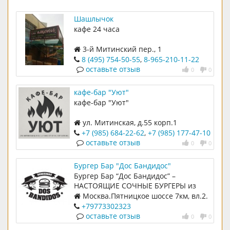
Шашлычок
кафе 24 часа
3-й Митинский пер., 1
8 (495) 754-50-55
,
8-965-210-11-22
оставьте отзыв
0
0
кафе-бар "Уют"
кафе-бар "Уют"
ул. Митинская, д.55 корп.1
+7 (985) 684-22-62
,
+7 (985) 177-47-10
оставьте отзыв
0
0
Бургер Бар "Дос Бандидос"
Бургер Бар “Дос Бандидос” –
НАСТОЯЩИЕ СОЧНЫЕ БУРГЕРЫ из
МРАМОРНОЙ ГОВЯДИНЫ на вынос и
Москва.Пятницкое шоссе 7км, вл.2.
на доставку
ТП ОТРАДА
+79773302323
оставьте отзыв
0
0