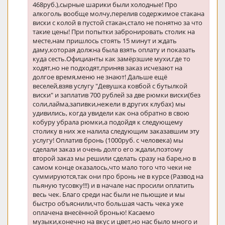
468руб.),сырные шарики были холодные! Про
алкоголь вообще молчу,перелив содержимое стакана
виски с колой в пустой стакан,стало не понятно за что
такие цены! При попытки забронировать столик на
месте,нам пришлось стоять 15 минут и ждать
даму,которая должна была взять оплату и показать
куда сесть.Официанты как замёрзшие мухи,где то
ходят,но не подходят,приняв заказ исчезают на
долгое время,меню не знают! Дальше ещё
веселей,взяв услугу "Девушка ковбой с бутылкой
виски" и заплатив 700 рублей за две рюмки виски(без
соли,лайма,запивки,нежели в других клубах) мы
удивились, когда увидели как она обратно в свою
кобуру убрала рюмки,а подойдя к следующему
столику в них же налила следующим заказавшим эту
услугу! Оплатив бронь (1000руб. с человека) мы
сделали заказ и очень долго его ждали,поэтому
второй заказ мы решили сделать сразу на баре,но в
самом конце оказалось,что мало того что чеки не
суммируются,так они про бронь не в курсе (Развод на
пьяную тусовку!!!) и в начале нас просили оплатить
весь чек. Благо среди нас были не пьющие и мы
быстро объяснили,что большая часть чека уже
оплачена внесённой бронью! Касаемо
музыки,конечно на вкус и цвет,но нас было много и