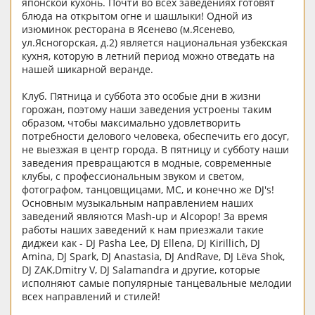
японской кухонь. Почти во всех заведениях готовят
блюда на открытом огне и шашлыки! Одной из
изюминок ресторана в Ясенево (м.Ясенево,
ул.Ясногорская, д.2) является национальная узбекская
кухня, которую в летний период можно отведать на
нашей шикарной веранде.
Клуб. Пятница и суббота это особые дни в жизни
горожан, поэтому наши заведения устроены таким
образом, чтобы максимально удовлетворить
потребности делового человека, обеспечить его досуг,
не выезжая в центр города. В пятницу и субботу наши
заведения превращаются в модные, современные
клубы, с профессиональным звуком и светом,
фотографом, танцовщицами, MC, и конечно же DJ's!
Основным музыкальным направлением наших
заведений являются Mash-up и Alcopop! За время
работы наших заведений к нам приезжали такие
диджеи как - DJ Pasha Lee, DJ Ellena, DJ Kirillich, DJ
Amina, DJ Spark, DJ Anastasia, DJ AndRave, DJ Lёva Shok,
DJ ZAK,Dmitry V, DJ Salamandra и другие, которые
исполняют самые популярные танцевальные мелодии
всех направлений и стилей!