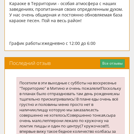
Караоке в Территории - особая атмосфера с наших
заведениях, пропитанная своих определенным духом.
У нас очень обширная и постоянно обновляемая база
караоке песен. Пой на весь район!
График работы:ежедневно с 12:00 до 6:00
Последний отзыв
Все отзывы
Посетили в эти выходные с субботы на воскресенье
"Территорию" в Митино и очень пожалели!Поскольку
в планах было отпраздновать там день рождение,мы
тщательно присматривались! В плане еды очень всё
грустно и половины меню просто нет в
наличии,пиццу которую мы заказали,есть
совершенно не хотелось!Совершенно тонкая,сыра
очень мало,пепперони лежало по кружочку на
ломтик пиццы и один по центру(7 кружочков!!!!,
впервые вижу такое бедное количество колбасы за