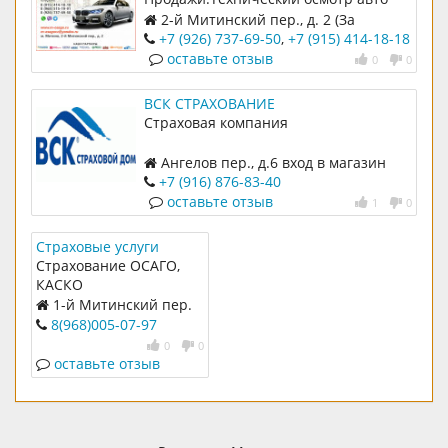
2-й Митинский пер., д. 2 (За
магазином автозапчастей Русь)
+7 (926) 737-69-50
,
+7 (915) 414-18-18
оставьте отзыв
0
0
ВСК СТРАХОВАНИЕ
Страховая компания
Ангелов пер., д.6 вход в магазин
«ЛЕНТА», далее направо
+7 (916) 876-83-40
оставьте отзыв
1
0
Страховые услуги
Страхование ОСАГО,
КАСКО
1-й Митинский пер.
Вл.3
8(968)005-07-97
0
0
оставьте отзыв