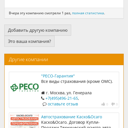
Вчера эту компанию смотрели 1 раз,
полная статистика
.
Добавить другую компанию
Это ваша компания?
Другие компании
"РЕСО-Гарантия"
Все виды страхования (кроме ОМС).
г. Москва, ул. Генерала
Белобородова, д.18
+7(495)496-21-65
,
оставьте отзыв
0
0
Автострахование Каско&Осаго
Каско&Осаго. Договор Купли-
Продажи.Технический осмотр авто