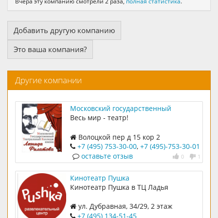
Вчера эту компанию смотрели 2 раза,
полная статистика
.
Добавить другую компанию
Это ваша компания?
Другие компании
Московский государственный
театральный колледж (техникум)
Весь мир - театр!
имени Л. А. Филатова
Волоцкой пер д 15 кор 2
+7 (495) 753-30-00
,
+7 (495)-753-30-01
оставьте отзыв
0
1
Кинотеатр Пушка
Кинотеатр Пушка в ТЦ Ладья
ул. Дубравная, 34/29, 2 этаж
+7 (495) 134-51-45