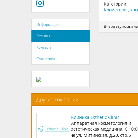
Категории:
Косметолог, ко
Информация
Вчера эту компани
Отзывы
Контакты
Статистика
Другие компании
Клиника Esthetic Clinic
Аппаратная косметология и
эстетическая медицина. С 10:0
22:00 ежедневно
ул. Митинская, д.20, стр.5