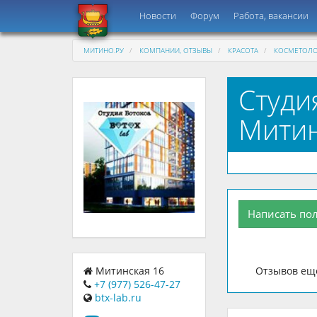
Новости
Форум
Работа, вакансии
МИТИНО.РУ
КОМПАНИИ, ОТЗЫВЫ
КРАСОТА
КОСМЕТОЛО
Студи
Митин
Написать по
Отзывов еще
Митинская 16
+7 (977) 526-47-27
btx-lab.ru