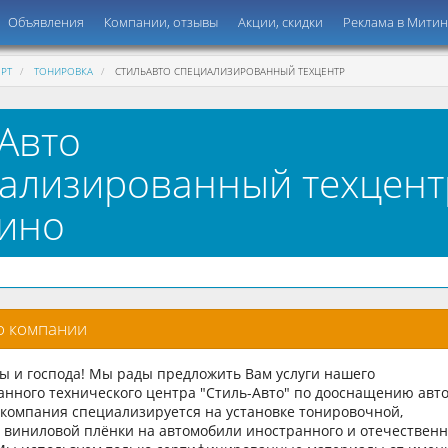
Объявления
Компании, отзывы
Акции, скидки
Реклама в Мити
РТ
ТОНИРОВКА
СТИЛЬАВТО СПЕЦИАЛИЗИРОВАННЫЙ ТЕХЦЕНТР
Авто
ализированный техцент
ино
о компании
 и господа! Мы рады предложить Вам услуги нашего
нного технического центра "Стиль-Авто" по дооснащению авто
 компания специализируется на установке тонировочной,
 виниловой плёнки на автомобили иностранного и отечественн