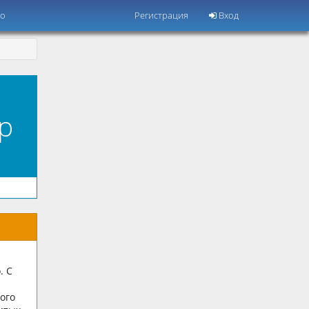
но
Регистрация
Вход
р
. С
ого