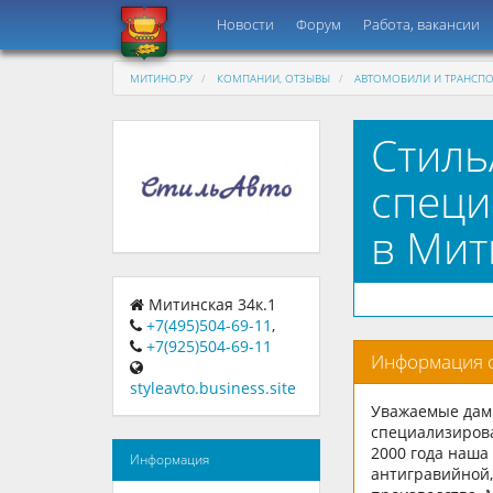
Новости
Форум
Работа, вакансии
МИТИНО.РУ
КОМПАНИИ, ОТЗЫВЫ
АВТОМОБИЛИ И ТРАНСПО
Стиль
специ
в Мит
Митинская 34к.1
+7(495)504-69-11
,
+7(925)504-69-11
Информация 
styleavto.business.site
Уважаемые дамы
специализирова
2000 года наша
Информация
антигравийной,