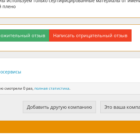
 Мы используем только сертифицированные материалы от имен
й плено
ложительный отзыв
Написать отрицательный отзыв
тосервисы
ю смотрели 0 раз,
полная статистика
.
Добавить другую компанию
Это ваша комп