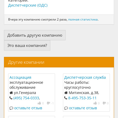
Категории:
Диспетчерские (ОДС)
Вчера эту компанию смотрели 2 раза,
полная статистика
.
Добавить другую компанию
Это ваша компания?
Другие компании
Ассоциация
Диспетчерская служба
товариществ
№537
эксплуатационное
Часы работы:
собственников жилья
обслуживание
круглосуточно
"Митинский
многоквартирных
ул.Генерала
Митинская, д.38,
оазис.Эксплуатация
домов, расположенных
Белобородова, дом 19,
корп.1
(495) 754-0333
,
8-495-753-35-11
имущественных
в микрорайоне Митино
корпус 1
диспетчерская
0
-1
0
0
комплеексов"
8а
(495)752-1331
оставьте отзыв
оставьте отзыв