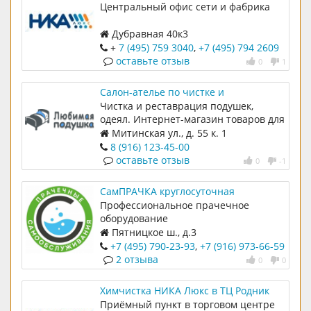
Центральный офис сети и фабрика
Дубравная 40к3
+
7 (495) 759 3040
,
+7 (495) 794 2609
оставьте отзыв
0
1
Салон-ателье по чистке и
реставрации подушек и одеял
Чистка и реставрация подушек,
Любимая подушка
одеял. Интернет-магазин товаров для
сна и отдыха.
Митинская ул., д. 55 к. 1
8 (916) 123-45-00
оставьте отзыв
0
-1
СамПРАЧКА круглосуточная
прачечная самообслуживания
Профессиональное прачечное
оборудование
Пятницкое ш., д.3
+7 (495) 790-23-93
,
+7 (916) 973-66-59
2 отзыва
0
0
Химчистка НИКА Люкс в ТЦ Родник
Приёмный пункт в торговом центре