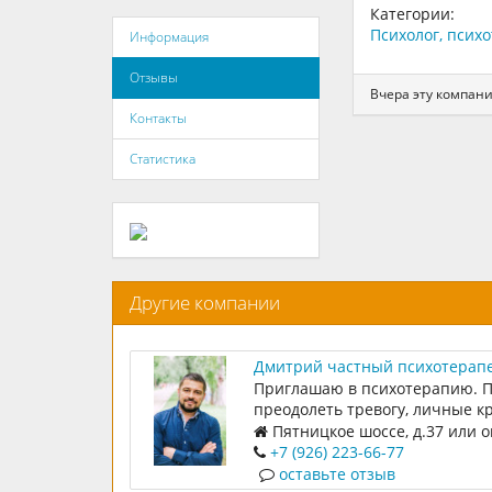
Категории:
Психолог, псих
Информация
Отзывы
Вчера эту компан
Контакты
Статистика
Другие компании
Дмитрий частный психотерап
Приглашаю в психотерапию. П
преодолеть тревогу, личные к
нормализовать семейные отн
Пятницкое шоссе, д.37 или 
обрести внутренние опоры и 
+7 (926) 223-66-77
жизни. Бережно и с уважением
оставьте отзыв