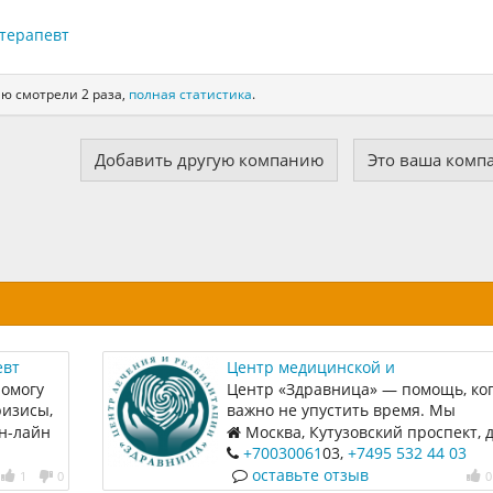
отерапевт
ию смотрели 2 раза,
полная статистика
.
Добавить другую компанию
Это ваша комп
евт
Центр медицинской и
психологической помощи "Здравн
омогу
Центр «Здравница» — помощь, ко
ризисы,
важно не упустить время. Мы
ошения,
специализируемся на лечении
он-лайн
Москва, Кутузовский проспект, д
радость
зависимостей и восстановлении
стр. 1, пом.101
+70030061
03,
+7495 532 44 03
.
психического здоровья. Работаем 
оставьте отзыв
1
0
0