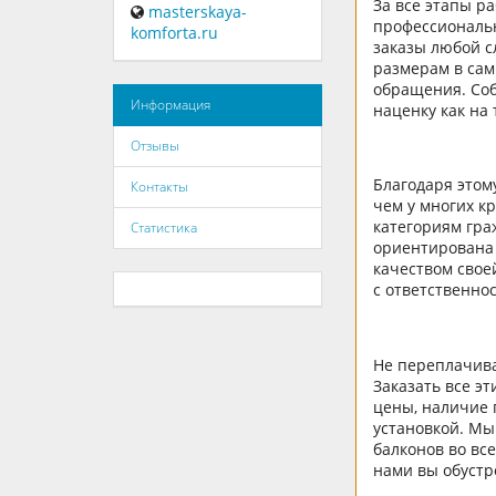
За все этапы р
masterskaya-
профессиональ
komforta.ru
заказы любой с
размерам в сам
обращения. Соб
Информация
наценку как на 
Отзывы
Благодаря этом
Контакты
чем у многих к
категориям гра
Статистика
ориентирована 
качеством свое
с ответственно
Не переплачива
Заказать все э
цены, наличие 
установкой. Мы
балконов во вс
нами вы обустр