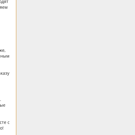
одят
няем
же,
отным
аказу
.
ные
сте с
о!