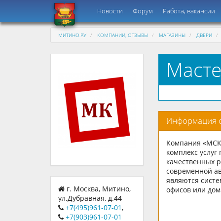
Новости
Форум
Работа, вакансии
МИТИНО.РУ
КОМПАНИИ, ОТЗЫВЫ
МАГАЗИНЫ
ДВЕРИ
Масте
Информация 
Компания «МСК»
комплекс услуг
качественных р
современной ав
являются систе
г. Москва, Митино,
офисов или дом
ул.Дубравная, д.44
+7(495)961-07-01
,
+7(903)961-07-01