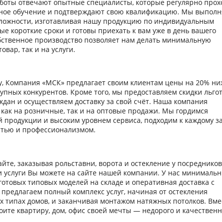
аботы отвечают опытные специалисты, которые регулярно прох
ное обучение и подтверждают свою квалификацию. Мы выпол
ложности, изготавливая нашу продукцию по индивидуальным
ые короткие сроки и готовы приехать к вам уже в день вашего
ственное производство позволяет нам делать минимальную
товар, так и на услуги.
у, Компания «МСК» предлагает своим клиентам цены на 20% ни
рупных конкурентов. Кроме того, мы предоставляем скидки льг
ждан и осуществляем доставку за свой счёт. Наша компания
как на розничные, так и на оптовые продажи. Мы гордимся
й продукции и высоким уровнем сервиса, подходим к каждому з
стью и профессионализмом.
йте, заказывая рольставни, ворота и остекление у посредников
ти услуги Вы можете на сайте нашей компании. У нас минималь
готовых типовых моделей на складе и оперативная доставка с
 предлагаем полный комплекс услуг, начиная от остекления
ех типах домов, и заканчивая монтажом натяжных потолков. Вме
оите квартиру, дом, офис своей мечты — недорого и качественн