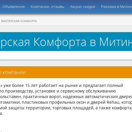
Объявления
Компании, отзывы
Акции, скидки
Реклама в Мити
МАСТЕРСКАЯ КОМФОРТА
рская Комфорта в Мити
о компании
 уже более 15 лет работает на рынке и предлагает полный
 по производству, установке и сервисному обслуживанию
ольставен, практичных ворот, надежных автоматических двере
томатики, пластиковых профильных окон и дверей Rehau, кото
мой защиты территории, торговых площадей, а также комфорта
а.