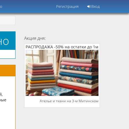
но
Регистрация
Вход
но
Акция дня:
РАСПРОДАЖА -50% на остатки до 1м
й,
рые
Ателье и ткани на 3-м Митинском