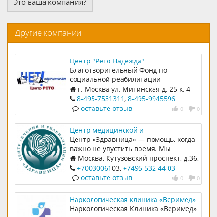
Это ваша компания?
Другие компании
Центр "Рето Надежда"
Благотворительный Фонд по
социальной реабилитации
г. Москва ул. Митинская д. 25 к. 4
8-495-7531311
,
8-495-9945596
оставьте отзыв
0
0
Центр медицинской и
психологической помощи
Центр «Здравница» — помощь, когда
"Здравница"
важно не упустить время. Мы
специализируемся на лечении
Москва, Кутузовский проспект, д.36,
зависимостей и восстановлении
стр. 1, пом.101
+70030061
03,
+7495 532 44 03
психического здоровья. Работаем с
оставьте отзыв
0
0
2017 года, оказываем комплексную
помощь при алкоголизме,
Наркологическая клиника «Веримед»
наркомании, игромании, РПП,
Наркологическая Клиника «Веримед»
тревожных расстройствах и