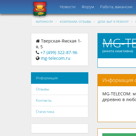
Новости
Форум
Работа, вакансии
МИТИНО.РУ
КОМПАНИИ, ОТЗЫВЫ
ДОМ, БЫТ И РЕМОНТ
MG-T
Тверская-Ямская 1-
я, 5
(анкета неактивна)
+7 (499) 322-87-96
mg-telecom.ru
Информация
Информация 
Отзывы
MG-TELECOM: мы
деревню в любо
Контакты
Статистика