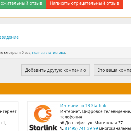
ложительный отзыв
Написать отрицательный отзыв
левидение
ю смотрели 0 раз,
полная статистика
.
Добавить другую компанию
Это ваша комп
Интернет и ТВ Starlink
интернет
Интернет, Цифровое телевидение, 
телефония
.1,
Доп. офис: ул. Митинская 37
8 (495) 741-39-99
многоканальн