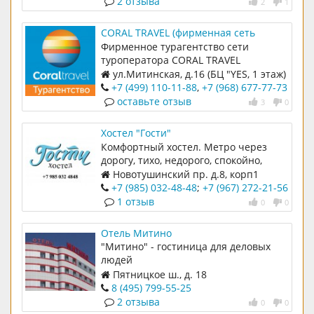
2 отзыва
2
1
CORAL TRAVEL (фирменная сеть
турагентств ТИО)
Фирменное турагентство сети
туроператора CORAL TRAVEL
предлагает своим клиентам
ул.Митинская, д.16 (БЦ "YES, 1 этаж)
выездные туры по массовым
+7 (499) 110-11-88
,
+7 (968) 677-77-73
направлениям отдыха
оставьте отзыв
3
0
Хостел "Гости"
Комфортный хостел. Метро через
дорогу, тихо, недорого, спокойно,
все для достойного проживания
Новотушинский пр. д.8, корп1
+7 (985) 032-48-48
;
+7 (967) 272-21-56
1 отзыв
0
0
Отель Митино
"Митино" - гостиница для деловых
людей
Пятницкое ш., д. 18
8 (495) 799-55-25
2 отзыва
0
0