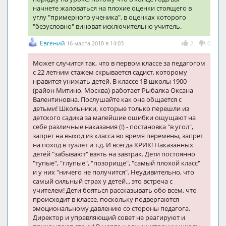
начнете жаловаться на плохие оценки стоящего в
углу "примерного ученика", в оценках которого
"безусловно" виноват исключительно учитель.
Евгений
16 марта 2018 в 14:03
2
0
Может случится так, что в первом классе за педагогом
с 22 летним стажем скрывается садист, которому
нравится унижать детей. В классе 1В школы 1900
(район Митино, Москва) работает Рыбалка Оксана
Валентиновна. Послушайте как она общается с
детьми! Школьники, которые только перешли из
детского садика за малейшие ошибки ощущают на
себе различные наказания (!) - постановка "в угол",
запрет на выход из класса во время перемены, запрет
на поход в туалет и т.д. И всегда КРИК! Наказанных
детей "забывают" взять на завтрак. Дети постоянно
"тупые", "глупые", "позорище", "самый плохой класс"
и у них "ничего не получится". Неудивительно, что
самый сильный страх у детей... это встреча с
учителем! Дети бояться рассказывать обо всем, что
происходит в классе, поскольку подвергаются
эмоциональному давлению со стороны педагога.
Директор и управляющий совет не реагируют и