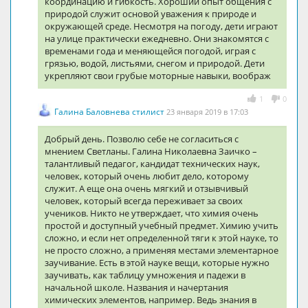
координацию и гибкость. Хороший опыт общения с
природой служит основой уважения к природе и
окружающей среде. Несмотря на погоду, дети играют
на улице практически ежедневно. Они знакомятся с
временами года и меняющейся погодой, играя с
грязью, водой, листьями, снегом и природой. Дети
укрепляют свои грубые моторные навыки, воображ
1
0
Галина Баловнева стилист
23 января 2019 в 17:03
Добрый день. Позволю себе не согласиться с
мнением Светланы. Галина Николаевна Заичко –
талантливый педагог, кандидат технических наук,
человек, который очень любит дело, которому
служит. А еще она очень мягкий и отзывчивый
человек, который всегда переживает за своих
учеников. Никто не утверждает, что химия очень
простой и доступный учебный предмет. Химию учить
сложно, и если нет определенной тяги к этой науке, то
не просто сложно, а применяя местами элементарное
заучивание. Есть в этой науке вещи, которые нужно
заучивать, как таблицу умножения и падежи в
начальной школе. Названия и начертания
химических элементов, например. Ведь знания в