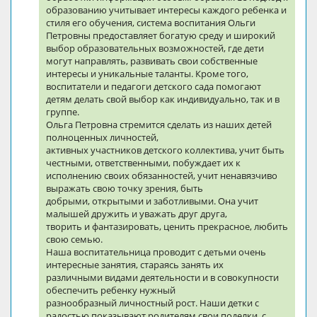
образованию учитывает интересы каждого ребенка и
стиля его обучения, система воспитания Ольги
Петровны предоставляет богатую среду и широкий
выбор образовательных возможностей, где дети
могут направлять, развивать свои собственные
интересы и уникальные таланты. Кроме того,
воспитатели и педагоги детского сада помогают
детям делать свой выбор как индивидуально, так и в
группе.
Ольга Петровна стремится сделать из наших детей
полноценных личностей,
активных участников детского коллектива, учит быть
честными, ответственными, побуждает их к
исполнению своих обязанностей, учит ненавязчиво
выражать свою точку зрения, быть
добрыми, открытыми и заботливыми. Она учит
малышей дружить и уважать друг друга,
творить и фантазировать, ценить прекрасное, любить
свою семью.
Наша воспитательница проводит с детьми очень
интересные занятия, стараясь занять их
различными видами деятельности и в совокупности
обеспечить ребенку нужный
разнообразный личностный рост. Наши детки с
радостью показывают родителям свои поделки, с