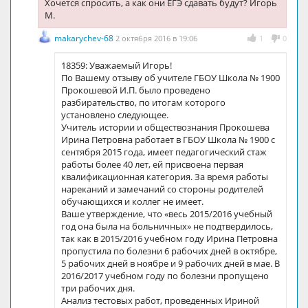
Хочется спросить, а как они ЕГЭ сдавать будут? Игорь
М.
makarychev-68
2 октября 2016 в 19:06
1
0
18359: Уважаемый Игорь!
По Вашему отзыву об учителе ГБОУ Школа № 1900
Прокошевой И.П. было проведено
разбирательство, по итогам которого
установлено следующее.
Учитель истории и обществознания Прокошева
Ирина Петровна работает в ГБОУ Школа № 1900 с
сентября 2015 года, имеет педагогический стаж
работы более 40 лет, ей присвоена первая
квалификационная категория. За время работы
нареканий и замечаний со стороны родителей
обучающихся и коллег не имеет.
Ваше утверждение, что «весь 2015/2016 учебный
год она была на больничных» не подтвердилось,
так как в 2015/2016 учебном году Ирина Петровна
пропустила по болезни 6 рабочих дней в октябре,
5 рабочих дней в ноябре и 9 рабочих дней в мае. В
2016/2017 учебном году по болезни пропущено
три рабочих дня.
Анализ тестовых работ, проведенных Ириной