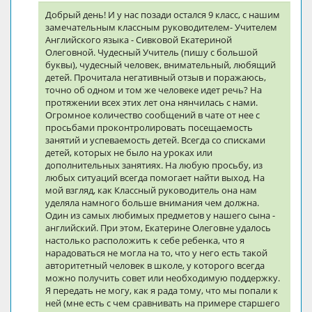
Добрый день! И у нас позади остался 9 класс, с нашим
замечательным классным руководителем- Учителем
Английского языка - Сивковой Екатериной
Олеговной. Чудесный Учитель (пишу с большой
буквы), чудесный человек, внимательный, любящий
детей. Прочитала негативный отзыв и поражаюсь,
точно об одном и том же человеке идет речь? На
протяжении всех этих лет она нянчилась с нами.
Огромное количество сообщений в чате от нее с
просьбами проконтролировать посещаемость
занятий и успеваемость детей. Всегда со списками
детей, которых не было на уроках или
дополнительных занятиях. На любую просьбу, из
любых ситуаций всегда помогает найти выход. На
мой взгляд, как Классный руководитель она нам
уделяла намного больше внимания чем должна.
Один из самых любимых предметов у нашего сына -
английский. При этом, Екатерине Олеговне удалось
настолько расположить к себе ребенка, что я
нарадоваться не могла на то, что у него есть такой
авторитетный человек в школе, у которого всегда
можно получить совет или необходимую поддержку.
Я передать не могу, как я рада тому, что мы попали к
ней (мне есть с чем сравнивать на примере старшего