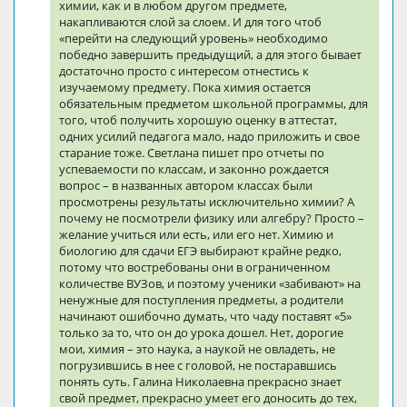
химии, как и в любом другом предмете,
накапливаются слой за слоем. И для того чтоб
«перейти на следующий уровень» необходимо
победно завершить предыдущий, а для этого бывает
достаточно просто с интересом отнестись к
изучаемому предмету. Пока химия остается
обязательным предметом школьной программы, для
того, чтоб получить хорошую оценку в аттестат,
одних усилий педагога мало, надо приложить и свое
старание тоже. Светлана пишет про отчеты по
успеваемости по классам, и законно рождается
вопрос – в названных автором классах были
просмотрены результаты исключительно химии? А
почему не посмотрели физику или алгебру? Просто –
желание учиться или есть, или его нет. Химию и
биологию для сдачи ЕГЭ выбирают крайне редко,
потому что востребованы они в ограниченном
количестве ВУЗов, и поэтому ученики «забивают» на
ненужные для поступления предметы, а родители
начинают ошибочно думать, что чаду поставят «5»
только за то, что он до урока дошел. Нет, дорогие
мои, химия – это наука, а наукой не овладеть, не
погрузившись в нее с головой, не постаравшись
понять суть. Галина Николаевна прекрасно знает
свой предмет, прекрасно умеет его доносить до тех,