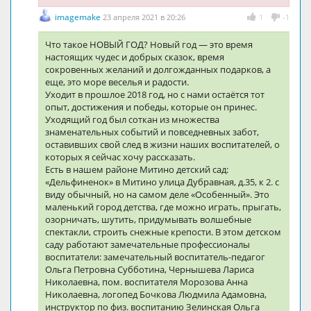
imagemake
23 апреля 2021 в 20:26
1
-1
Что такое НОВЫЙ ГОД? Новый год — это время
настоящих чудес и добрых сказок, время
сокровенных желаний и долгожданных подарков, а
еще, это море веселья и радости.
Уходит в прошлое 2018 год, но с нами остаётся тот
опыт, достижения и победы, которые он принес.
Уходящий год был соткан из множества
знаменательных событий и повседневных забот,
оставивших свой след в жизни наших воспитателей, о
которых я сейчас хочу рассказать.
Есть в нашем районе Митино детский сад:
«Дельфиненок» в Митино улица Дубравная, д.35, к 2. с
виду обычный, но на самом деле «Особенный». Это
маленький город детства, где можно играть, прыгать,
озорничать, шутить, придумывать волшебные
спектакли, строить снежные крепости. В этом детском
саду работают замечательные профессионалы
воспитатели: замечательный воспитатель-педагог
Ольга Петровна Субботина, Чернышева Лариса
Николаевна, пом. воспитателя Морозова Анна
Николаевна, логопед Бочкова Людмила Адамовна,
инструктор по физ. воспитанию Зелинская Ольга