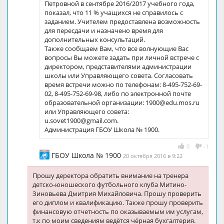
Петровной в сентябре 2016/2017 учебного года,
показал, что 11 % учащихся не справилось с
заданием. Учителем предоставлена возможность
для пересдачи и назначено время для
дополнительных консультаций.
Также сообщаем Вам, что все волнующие Вас
вопросы Вы можете задать при личной встрече с
директором, представителями администрации
школы или Управляющего совета. Согласовать
время встречи можно по телефонам: 8-495-752-69-
02, 8-495-752-69-98, либо по электронной почте
образовательной организации: 1900@edu.mos.ru
или Управляющего совета:
u.sovet1900@gmail.com.
Администрация ГБОУ Школа № 1900.
0
-1
ГБОУ Школа № 1900
20 октября 2016 в 9:22
Прошу деректора обратить внимание на тренера
детско-юношеского футбольного клуба Митино-
Зиновьева Дмитрия Михайловича. Прошу проверить
его диплом и квалификацию. Также прошу проверить
финансовую отчетность по оказываемым им услугам,
т.к по моим сведениям ведётся чёрная бухгалтерия.