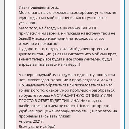
Итак подведём итоги..
Моего сына нагло оклеветали,оскорбили, унизили, не
единожды, сын мой извинения так от учителя не
услышал.
Мало того, на беседу нашу семью ТАК И НЕ
пригласили, ни звонка, ни письма на встречу так и не
было!!! Никаких извинений не последовало, все
отлично и прекрасно!
Ну дорогие господа, уважаемый директор, есть и
другие инстанции..) Раз Вы считаете что мой сын врет,
значит теперь все будет и все слова учителей, будут
впредь записываться на камеру!!!!
А теперь подумайте, кто думает идти в эту школу или
нет.. Может здесь хорошие и проф педагоги, может..
Но, надумаете обратиться или пожаловаться на что
то или кого то, с какой либо проблемой разобраться,
то будьте готовы НА СТАНДАРТНУЮ ОТПИСКУ ИЛИ
ПРОСТО В ОТВЕТ БУДЕТ ТИШИНА! Никто здесь
разбираться ни в чем не станет! Школе так просто
удобнее, проще же награды получать...) и при этом на
проблемы закрывать глаза!!!
Апрель 2021г.
Всем удачи и добра)