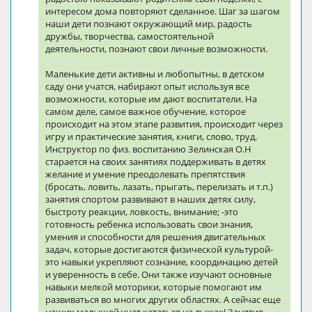
интересом дома повторяют сделанное. Шаг за шагом
наши дети познают окружающий мир, радость
дружбы, творчества, самостоятельной
деятельности, познают свои личные возможности.
Маленькие дети активны и любопытны, в детском
саду они учатся, набирают опыт используя все
возможности, которые им дают воспитатели. На
самом деле, самое важное обучение, которое
происходит на этом этапе развития, происходит через
игру и практические занятия, книги, слово, труд.
Инструктор по физ. воспитанию Зелинская О.Н
старается на своих занятиях поддерживать в детях
желание и умение преодолевать препятствия
(бросать, ловить, лазать, прыгать, перелизать и т.п.)
занятия спортом развивают в наших детях силу,
быстроту реакции, ловкость, внимание; -это
готовность ребенка использовать свои знания,
умения и способности для решения двигательных
задач, которые достигаются физической культурой-
это навыки укрепляют сознание, координацию детей
и уверенность в себе. Они также изучают основные
навыки мелкой моторики, которые помогают им
развиваться во многих других областях. А сейчас еще