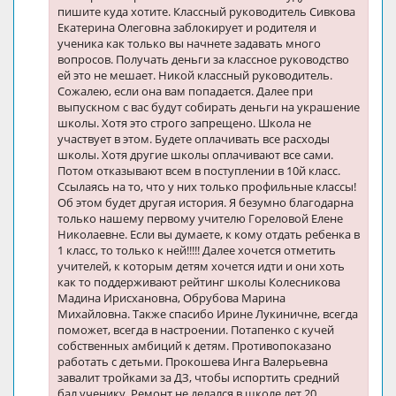
пишите куда хотите. Классный руководитель Сивкова
Екатерина Олеговна заблокирует и родителя и
ученика как только вы начнете задавать много
вопросов. Получать деньги за классное руководство
ей это не мешает. Никой классный руководитель.
Сожалею, если она вам попадается. Далее при
выпускном с вас будут собирать деньги на украшение
школы. Хотя это строго запрещено. Школа не
участвует в этом. Будете оплачивать все расходы
школы. Хотя другие школы оплачивают все сами.
Потом отказывают всем в поступлении в 10й класс.
Ссылаясь на то, что у них только профильные классы!
Об этом будет другая история. Я безумно благодарна
только нашему первому учителю Гореловой Елене
Николаевне. Если вы думаете, к кому отдать ребенка в
1 класс, то только к ней!!!!! Далее хочется отметить
учителей, к которым детям хочется идти и они хоть
как то поддерживают рейтинг школы Колесникова
Мадина Ирисхановна, Обрубова Марина
Михайловна. Также спасибо Ирине Лукиничне, всегда
поможет, всегда в настроении. Потапенко с кучей
собственных амбиций к детям. Противопоказано
работать с детьми. Прокошева Инга Валерьевна
завалит тройками за ДЗ, чтобы испортить средний
бал ученику. Ремонт не делался в школе лет 20.