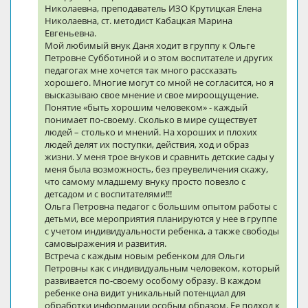
Николаевна, преподаватель ИЗО Крутицкая Елена
Николаевна, ст. методист Кабацкая Марина
Евгеньевна.
Мой любимый внук Даня ходит в группу к Ольге
Петровне Субботиной и о этом воспитателе и других
педагогах мне хочется так много рассказать
хорошего. Многие могут со мной не согласится, но я
высказываю свое мнение и свое мироощущение.
Понятие «быть хорошим человеком» - каждый
понимает по-своему. Сколько в мире существует
людей – столько и мнений. На хороших и плохих
людей делят их поступки, действия, ход и образ
жизни. У меня трое внуков и сравнить детские сады у
меня была возможность, без преувеличения скажу,
что самому младшему внуку просто повезло с
детсадом и с воспитателями!!!
Ольга Петровна педагог с большим опытом работы с
детьми, все мероприятия планируются у нее в группе
с учетом индивидуальности ребенка, а также свободы
самовыражения и развития.
Встреча с каждым новым ребенком для Ольги
Петровны как с индивидуальным человеком, который
развивается по-своему особому образу. В каждом
ребенке она видит уникальный потенциал для
обработки информации особым образом. Ее подход к