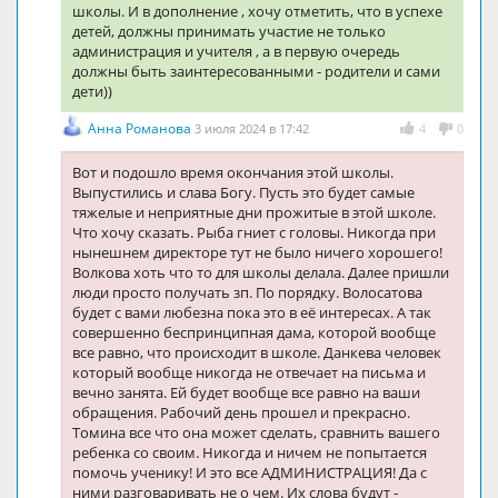
школы. И в дополнение , хочу отметить, что в успехе
детей, должны принимать участие не только
администрация и учителя , а в первую очередь
должны быть заинтересованными - родители и сами
дети))
Анна Романова
3 июля 2024 в 17:42
4
0
Вот и подошло время окончания этой школы.
Выпустились и слава Богу. Пусть это будет самые
тяжелые и неприятные дни прожитые в этой школе.
Что хочу сказать. Рыба гниет с головы. Никогда при
нынешнем директоре тут не было ничего хорошего!
Волкова хоть что то для школы делала. Далее пришли
люди просто получать зп. По порядку. Волосатова
будет с вами любезна пока это в её интересах. А так
совершенно беспринципная дама, которой вообще
все равно, что происходит в школе. Данкева человек
который вообще никогда не отвечает на письма и
вечно занята. Ей будет вообще все равно на ваши
обращения. Рабочий день прошел и прекрасно.
Томина все что она может сделать, сравнить вашего
ребенка со своим. Никогда и ничем не попытается
помочь ученику! И это все АДМИНИСТРАЦИЯ! Да с
ними разговаривать не о чем. Их слова будут -