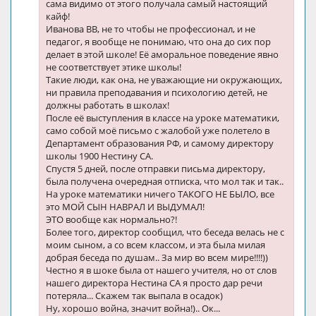
сама видимо от этого получала самый настоящий
кайф!
Иванова ВВ, не то чтобы не профессионал, и не
педагог, я вообще не понимаю, что она до сих пор
делает в этой школе! Её аморальное поведение явно
не соответствует этике школы!
Такие люди, как она, не уважающие ни окружающих,
ни правила преподавания и психологию детей, не
должны работать в школах!
После её выступления в классе на уроке математики,
само собой моё письмо с жалобой уже полетело в
Департамент образования РФ, и самому директору
школы 1900 Нестину СА.
Спустя 5 дней, после отправки письма директору,
была получена очередная отписка, что мол так и так..
На уроке математики ничего ТАКОГО НЕ БЫЛО, все
это МОЙ СЫН НАВРАЛ И ВЫДУМАЛ!
ЭТО вообще как нормально?!
Более того, директор сообщил, что беседа велась не с
моим сыном, а со всем классом, и эта была милая
добрая беседа по душам.. За мир во всем мире!!!!))
Честно я в шоке была от нашего учителя, но от слов
нашего директора Нестина СА я просто дар речи
потеряла... Скажем так выпала в осадок)
Ну, хорошо война, значит война!).. Ок...