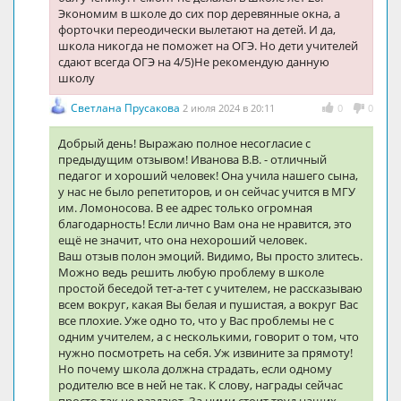
Экономим в школе до сих пор деревянные окна, а
форточки переодически вылетают на детей. И да,
школа никогда не поможет на ОГЭ. Но дети учителей
сдают всегда ОГЭ на 4/5)Не рекомендую данную
школу
Светлана Прусакова
2 июля 2024 в 20:11
0
0
Добрый день! Выражаю полное несогласие с
предыдущим отзывом! Иванова В.В. - отличный
педагог и хороший человек! Она учила нашего сына,
у нас не было репетиторов, и он сейчас учится в МГУ
им. Ломоносова. В ее адрес только огромная
благодарность! Если лично Вам она не нравится, это
ещё не значит, что она нехороший человек.
Ваш отзыв полон эмоций. Видимо, Вы просто злитесь.
Можно ведь решить любую проблему в школе
простой беседой тет-а-тет с учителем, не рассказываю
всем вокруг, какая Вы белая и пушистая, а вокруг Вас
все плохие. Уже одно то, что у Вас проблемы не с
одним учителем, а с несколькими, говорит о том, что
нужно посмотреть на себя. Уж извините за прямоту!
Но почему школа должна страдать, если одному
родителю все в ней не так. К слову, награды сейчас