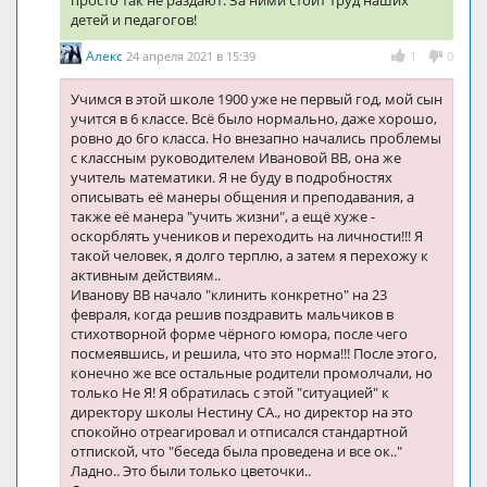
просто так не раздают. За ними стоит труд наших
детей и педагогов!
Алекс
24 апреля 2021 в 15:39
1
0
Учимся в этой школе 1900 уже не первый год, мой сын
учится в 6 классе. Всё было нормально, даже хорошо,
ровно до 6го класса. Но внезапно начались проблемы
с классным руководителем Ивановой ВВ, она же
учитель математики. Я не буду в подробностях
описывать её манеры общения и преподавания, а
также её манера "учить жизни", а ещё хуже -
оскорблять учеников и переходить на личности!!! Я
такой человек, я долго терплю, а затем я перехожу к
активным действиям..
Иванову ВВ начало "клинить конкретно" на 23
февраля, когда решив поздравить мальчиков в
стихотворной форме чёрного юмора, после чего
посмеявшись, и решила, что это норма!!! После этого,
конечно же все остальные родители промолчали, но
только Не Я! Я обратилась с этой "ситуацией" к
директору школы Нестину СА., но директор на это
спокойно отреагировал и отписался стандартной
отпиской, что "беседа была проведена и все ок.."
Ладно.. Это были только цветочки..