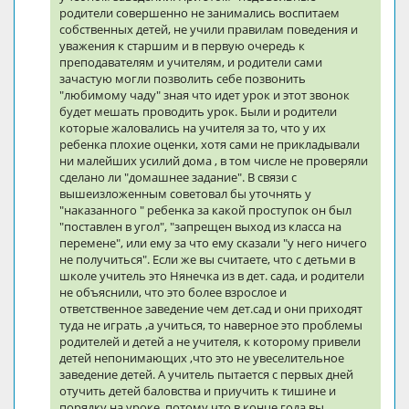
родители совершенно не занимались воспитаем
собственных детей, не учили правилам поведения и
уважения к старшим и в первую очередь к
преподавателям и учителям, и родители сами
зачастую могли позволить себе позвонить
"любимому чаду" зная что идет урок и этот звонок
будет мешать проводить урок. Были и родители
которые жаловались на учителя за то, что у их
ребенка плохие оценки, хотя сами не прикладывали
ни малейших усилий дома , в том числе не проверяли
сделано ли "домашнее задание". В связи с
вышеизложенным советовал бы уточнять у
"наказанного " ребенка за какой проступок он был
"поставлен в угол", "запрещен выход из класса на
перемене", или ему за что ему сказали "у него ничего
не получиться". Если же вы считаете, что с детьми в
школе учитель это Нянечка из в дет. сада, и родители
не объяснили, что это более взрослое и
ответственное заведение чем дет.сад и они приходят
туда не играть ,а учиться, то наверное это проблемы
родителей и детей а не учителя, к которому привели
детей непонимающих ,что это не увеселительное
заведение детей. А учитель пытается с первых дней
отучить детей баловства и приучить к тишине и
порядку на уроке, потому что в конце года вы