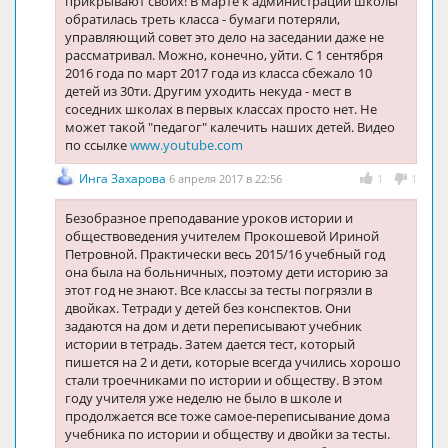
прикрывают своих! В марте к администрации школы
обратилась треть класса - бумаги потеряли,
управляющий совет это дело на заседании даже не
рассматривал. Можно, конечно, уйти. С 1 сентября
2016 года по март 2017 года из класса сбежало 10
детей из 30ти. Другим уходить некуда - мест в
соседних школах в первых классах просто нет. Не
может такой "педагог" калечить наших детей. Видео
по ссылке
www.youtube.com
Инга Захарова
6 апреля 2017 в 22:56
1
1
Безобразное преподавание уроков истории и
обществоведения учителем Прокошевой Ириной
Петровной. Практически весь 2015/16 учебный год
она была на больничных, поэтому дети историю за
этот год не знают. Все классы за тесты погрязли в
двойках. Тетради у детей без конспектов. Они
задаются на дом и дети переписывают учебник
истории в тетрадь. Затем дается тест, который
пишется на 2 и дети, которые всегда учились хорошо
стали троечниками по истории и обществу. В этом
году учителя уже неделю не было в школе и
продолжается все тоже самое-переписывание дома
учебника по истории и обществу и двойки за тесты.