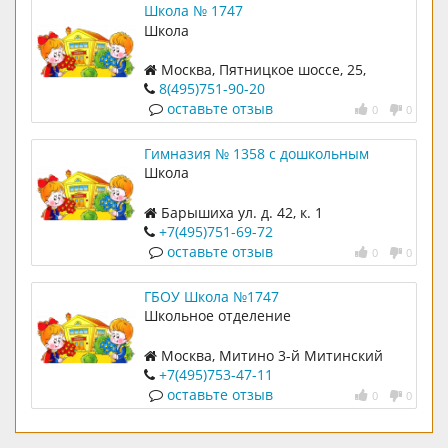
Школа № 1747
Школа
Москва, Пятницкое шоссе, 25,
корпус 3
8(495)751-90-20
оставьте отзыв
0
0
Гимназия № 1358 с дошкольным
отделением (бывшая школа №1744)
Школа
Барышиха ул. д. 42, к. 1
+7(495)751-69-72
оставьте отзыв
0
0
ГБОУ Школа №1747
Школьное отделение
Москва, Митино 3-й Митинский
пер. д. 12
+7(495)753-47-11
оставьте отзыв
0
0