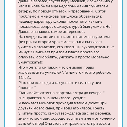
Дальше веселее, спустя пару месяцев, к сожалению у
нас в школе были ещё недопонимания с учителем
физ-ры, по поводу отметок, и требований.. С этой
проблемой, мне снова пришлось обратиться к
нашему директору школы, после чего, как мне
показалось, вопрос с физкультурой был улажен. Но!
Дальше началось самое интересное..
На след день, после того самого письма на учителя
физ-ры, на втором уроке моего сына вызывает
учитель математики, его классный руководитель и 25
минут!!! Начинает при всем классе просто его
опускать, оскорблять, унижать и просто морально
уничтожать!!!
Что мол "кто он такой, что он имеет право
жаловаться на учителей", (а ничего что это ребёнок
12лет)..
"Что они все люди и так устают, и сил нет у них
больше.."
"Занимайся активно спортом, с утра до вечера.."
"Не нравится в нашем классе - уходи!"..
И весь этот монолог проходил в таком духе!!! При
друзьях моего сына, при всем его классе. Тоесть
учитель просто, самоутверждалась за счёт ребёнка,
зная что мой сын, хорошо воспитан и не мог конечно
дать ей отпор! Она стояла и травила его, при всех, а