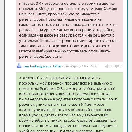
пятерки, 3-4 четверки, а остальные тройки и двойки
по химии. Моя дочь попала к этому учителю. Химию
не знает никто, кроме тех, кто занимается с
репетитором. Практики никакой, задания на
самостоятельных и контрольных разнятся с тем, что
решалось на уроке. Как можно переписать двойки,
если задания даже не разбираются и не решаются с
учителем? Общалась с родителями старших классов -
там говорят все погрязли в болоте двоек и троек.
Поэтому выбирая химию готовьтесь оплачивать
репетиторов. Светлана.
svetlanka.guseva.1969
25 ноября 2018 в 15:30
0
-1
Хотелось бы не согласиться с отзывом Инги,
поскольку мой ребенок прошел всю начальную с
педагогом Рыбалка О.В., и могу от себя отметить её
как отличного специалиста. В нашем классе тоже
были недовольные родители которые считали что их
ребенок уникальный и он в свои 6-7 лет может
хамить учителю, играть в мобильный телефон во
время урока, делать все то что ему захочется во
время учебы, но никак не соблюдать определенные
правила и нормы поведения во время нахождения в
учебном заведении. При этом "недовольные"