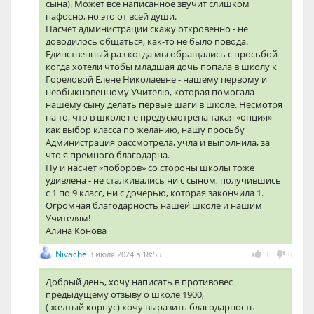
сына). Может все написанное звучит слишком
пафосно, но это от всей души.
Насчет администрации скажу откровенно - не
доводилось общаться, как-то не было повода.
Единственный раз когда мы обращались с просьбой -
когда хотели чтобы младшая дочь попала в школу к
Гореловой Елене Николаевне - нашему первому и
необыкновенному Учителю, которая помогала
нашему сыну делать первые шаги в школе. Несмотря
на то, что в школе не предусмотрена такая «опция»
как выбор класса по желанию, нашу просьбу
Администрация рассмотрела, учла и выполнила, за
что я премного благодарна.
Ну и насчет «поборов» со стороны школы тоже
удивлена - не сталкивались ни с сыном, получившись
с 1 по 9 класс, ни с дочерью, которая закончила 1.
Огромная благодарность нашей школе и нашим
Учителям!
Алина Конова
Nivache
3 июля 2024 в 18:55
3
0
Добрый день, хочу написать в противовес
предыдущему отзыву о школе 1900,
( желтый корпус) хочу выразить благодарность