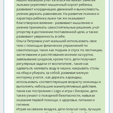
наших малышей учат кататься на лыжах! Занятия
лыжами укрепляют мышечный корсет ребенка,
развивают координацию движений и выносливость,
умение держать равновесие. На развитие психики и
характера ребенка лыжи так же оказывают
благотворное влияние - развивают мышление и
умение принимать самостоятельные решения, учат
упорству в достижении поставленной цели, а также
развивают уверенность в себе.
Ольга Петровна учит малышей использовать свое
тело с помощью физических упражнений по
самопомощи, таких как подъем и спуск по лестницам,
застегивание и расстёгивание молнии на куртке,
завязывание шнурков, кроме того, дети получают
регулярные задачи от воспитателя , такие как
одеваться, наливать воду в чашки, накрывать столы
на обед и убирать за собой, развивая мелкую
моторику учатся , как держать карандаш,
использовать соответствующие возрасту ножницы и
выполнять небольшие манипулятивные действия,
такие как построение с Lego и игра с бисером, дети
также узнают о пожарной безопасности, навыках
оказания первой помощи, о здоровье, питании и
гигиене.
Играя на свежем воздухе, дети получат силу, лучшую