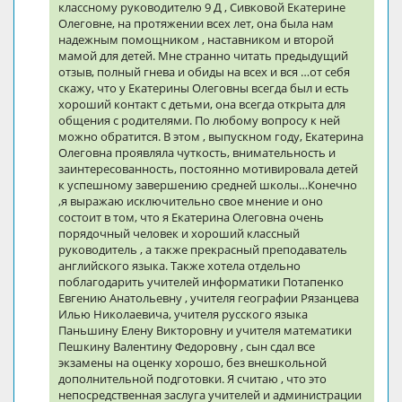
классному руководителю 9 Д , Сивковой Екатерине
Олеговне, на протяжении всех лет, она была нам
надежным помощником , наставником и второй
мамой для детей. Мне странно читать предыдущий
отзыв, полный гнева и обиды на всех и вся …от себя
скажу, что у Екатерины Олеговны всегда был и есть
хороший контакт с детьми, она всегда открыта для
общения с родителями. По любому вопросу к ней
можно обратится. В этом , выпускном году, Екатерина
Олеговна проявляла чуткость, внимательность и
заинтересованность, постоянно мотивировала детей
к успешному завершению средней школы…Конечно
,я выражаю исключительно свое мнение и оно
состоит в том, что я Екатерина Олеговна очень
порядочный человек и хороший классный
руководитель , а также прекрасный преподаватель
английского языка. Также хотела отдельно
поблагодарить учителей информатики Потапенко
Евгению Анатольевну , учителя географии Рязанцева
Илью Николаевича, учителя русского языка
Паньшину Елену Викторовну и учителя математики
Пешкину Валентину Федоровну , сын сдал все
экзамены на оценку хорошо, без внешкольной
дополнительной подготовки. Я считаю , что это
непосредственная заслуга учителей и администрации