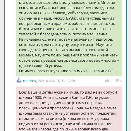
кто осознает важность получаемых знаний. Многие
выпускники Галины Николаевны с блеском сдавали
химию на ЕГЭ ( 98 баллов), сейчас уже, закончив
обучение в медицинских ВУЗах, стали успешными и
востребованными врачами, работают в московских
больницах и поликлиниках, и все вспоминают ее с
теплотой и благодарностью, потому что Галина
Николаевна один из тех замечательных педагогов,
которые выдали нам эту путевку в жизнь. Научите
своих детей ценить то, что им дано в настоящий
момент, научите поиск решения проблемы начинать
с себя, ведь правильная оценка своих возможностей –
один из ключей успеха.
От имени всех выпускников Заичко Г.Н. Томина В.О.
tomkins_
28 декабря 2018 в 17:09
1
0
Если Вашим детям нужна химия, то Вам не в корпус 4
школы 1900. Учитель химии Заичко Г.Н. не умеет
донести знания до учеников (в силу возраста,
пресыщенности профессией). Года 3-4 назад на сайте
школы была статистика успеваемости по предметам,
в том числе и по химии (школа ее потом удалила -
видимо из-за рейтингов), где я обратила внимание,
что на все классы, где по 26-28 человек всего две