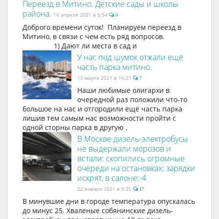
Переезд в Митино. Детские сады и школы
района.
14 апреля 2021 в 5:54
0
Доброго времени суток! Планируем переезд в
Митино, в связи с чем есть ряд вопросов.
1) Дают ли места в сад и
У нас под шумок отжали ещё
часть парка митино.
13 марта 2021 в 16:21
7
Наши любимые олигархи в
очередной раз положили что-то
большое на нас и отгородили ещё часть парка
лишив тем самым нас возможности пройти с
одной сторны парка в другую .
В Москве дизель-электробусы
не выдержали морозов и
встали: скопились огромные
очереди на остановках; зарядки
искрят, в салоне:-4
22 января 2021 в 9:35
17
В минувшие дни в городе температура опускалась
до минус 25. Хваленые собянинские дизель-