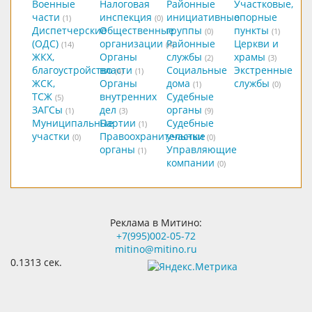
Военные
Налоговая
Районные
Участковые,
части
инспекция
инициативные
опорные
(1)
(0)
Диспетчерские
Общественные
группы
пункты
(0)
(1)
(ОДС)
организации
Районные
Церкви и
(14)
(4)
ЖКХ,
Органы
службы
храмы
(2)
(3)
благоустройство
власти
Социальные
Экстренные
(4)
(1)
ЖСК,
Органы
дома
службы
(1)
(0)
ТСЖ
внутренних
Судебные
(5)
ЗАГСы
дел
органы
(1)
(3)
(9)
Муниципальные
Партии
Судебные
(1)
участки
Правоохранительные
участки
(0)
(0)
органы
Управляющие
(1)
компании
(0)
Реклама в Митино:
+7(995)002-05-72
mitino@mitino.ru
0.1313 сек.