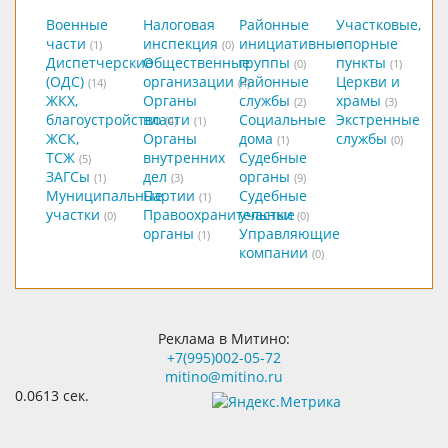
Военные
Налоговая
Районные
Участковые,
части
инспекция
инициативные
опорные
(1)
(0)
Диспетчерские
Общественные
группы
пункты
(0)
(1)
(ОДС)
организации
Районные
Церкви и
(14)
(4)
ЖКХ,
Органы
службы
храмы
(2)
(3)
благоустройство
власти
Социальные
Экстренные
(4)
(1)
ЖСК,
Органы
дома
службы
(1)
(0)
ТСЖ
внутренних
Судебные
(5)
ЗАГСы
дел
органы
(1)
(3)
(9)
Муниципальные
Партии
Судебные
(1)
участки
Правоохранительные
участки
(0)
(0)
органы
Управляющие
(1)
компании
(0)
Реклама в Митино:
+7(995)002-05-72
mitino@mitino.ru
0.0613 сек.