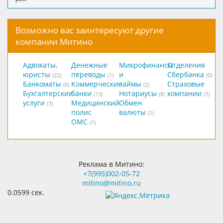
Возможно вас заинтересуют другие
компании Митино
Адвокаты,
Денежные
Микрофинансы
Отделения
юристы
переводы
и
Сбербанка
(22)
(1)
(0)
Банкоматы
Коммерческие
займы
Страховые
(0)
(2)
Бухгалтерские
банки
Нотариусы
компании
(13)
(8)
(7)
услуги
Медицинский
Обмен
(3)
полис
валюты
(1)
ОМС
(1)
Реклама в Митино:
+7(995)002-05-72
mitino@mitino.ru
0.0599 сек.