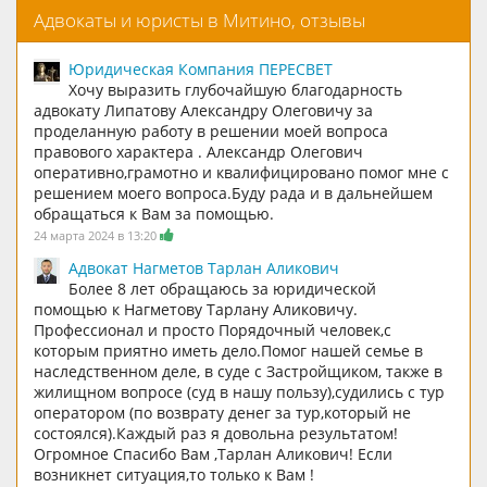
Адвокаты и юристы в Митино, отзывы
Юридическая Компания ПЕРЕСВЕТ
Хочу выразить глубочайшую благодарность
адвокату Липатову Александру Олеговичу за
проделанную работу в решении моей вопроса
правового характера . Александр Олегович
оперативно,грамотно и квалифицировано помог мне с
решением моего вопроса.Буду рада и в дальнейшем
обращаться к Вам за помощью.
24 марта 2024 в 13:20
Адвокат Нагметов Тарлан Аликович
Более 8 лет обращаюсь за юридической
помощью к Нагметову Тарлану Аликовичу.
Профессионал и просто Порядочный человек,с
которым приятно иметь дело.Помог нашей семье в
наследственном деле, в суде с Застройщиком, также в
жилищном вопросе (суд в нашу пользу),судились с тур
оператором (по возврату денег за тур,который не
состоялся).Каждый раз я довольна результатом!
Огромное Спасибо Вам ,Тарлан Аликович! Если
возникнет ситуация,то только к Вам !