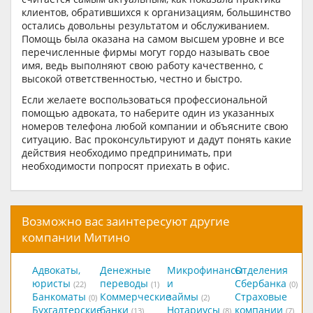
клиентов, обратившихся к организациям, большинство
остались довольны результатом и обслуживанием.
Помощь была оказана на самом высшем уровне и все
перечисленные фирмы могут гордо называть свое
имя, ведь выполняют свою работу качественно, с
высокой ответственностью, честно и быстро.
Если желаете воспользоваться профессиональной
помощью адвоката, то наберите один из указанных
номеров телефона любой компании и объясните свою
ситуацию. Вас проконсультируют и дадут понять какие
действия необходимо предпринимать, при
необходимости попросят приехать в офис.
Возможно вас заинтересуют другие
компании Митино
Адвокаты,
Денежные
Микрофинансы
Отделения
юристы
переводы
и
Сбербанка
(22)
(1)
(0)
Банкоматы
Коммерческие
займы
Страховые
(0)
(2)
Бухгалтерские
банки
Нотариусы
компании
(13)
(8)
(7)