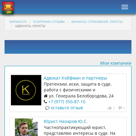
Навиг
МИТИНО.РУ
КОМПАНИИ, ОТЗЫВЫ
ФИНАНСЫ, СТРАХОВАНИЕ, ЮРИСТЫ
АДВОКАТЫ, ЮРИСТЫ
Мои компании
Адвокат Койфман и партнеры
Претензии, иски, защита в суде,
работа с физическими и
юридическими лицами
ул. Генерала Белобородова, 24
+7 (977) 350-87-10
оставьте отзыв
0
0
Юрист Назаров Ю.С.
Частнопрактикующий юрист,
представляю интересы в суде. На