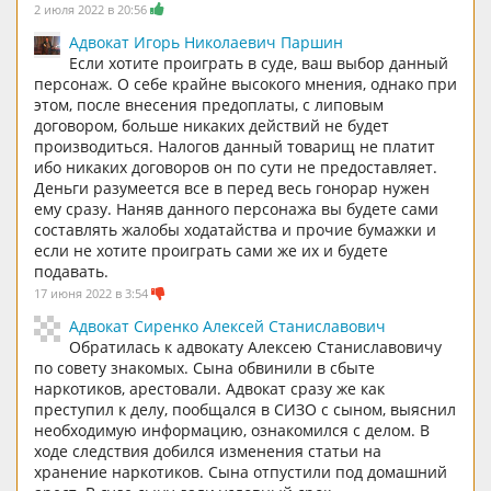
2 июля 2022 в 20:56
Адвокат Игорь Николаевич Паршин
Если хотите проиграть в суде, ваш выбор данный
персонаж. О себе крайне высокого мнения, однако при
этом, после внесения предоплаты, с липовым
договором, больше никаких действий не будет
производиться. Налогов данный товарищ не платит
ибо никаких договоров он по сути не предоставляет.
Деньги разумеется все в перед весь гонорар нужен
ему сразу. Наняв данного персонажа вы будете сами
составлять жалобы ходатайства и прочие бумажки и
если не хотите проиграть сами же их и будете
подавать.
17 июня 2022 в 3:54
Адвокат Сиренко Алексей Станиславович
Обратилась к адвокату Алексею Станиславовичу
по совету знакомых. Сына обвинили в сбыте
наркотиков, арестовали. Адвокат сразу же как
преступил к делу, пообщался в СИЗО с сыном, выяснил
необходимую информацию, ознакомился с делом. В
ходе следствия добился изменения статьи на
хранение наркотиков. Сына отпустили под домашний