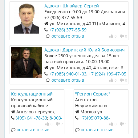
Адвокат Шнайдер Сергей
Владимирович
Ежедневно с 9:00 до 19:00 Для записи
+7 (926) 377-55-59
ул. Митинская, д.40 ТЦ «Митино», 4
этаж, офис 6
+7 (926) 377-55-59
оставьте отзыв
0
0
Адвокат Даринский Юлий Борисович
Более 2500 успешных дел за 15 лет
частной практики. 10:00-19:00
ул. Митинская, д.40, 4 этаж, офис 6
+7 (985) 940-01-03
,
+7 (924) 199-47-05
оставьте отзыв
0
0
Консультационный
"Регион Сервис"
кабинет правовой
Агентство
Консультационный
Агентство
помощи при
недвижимости
правовой кабинет
Недвижимости
общественном пункте
открыт при
Ангелов переулок,
Москва ул.
охраны порядка
Общественном пункте
дом 1
Барышиха, 14 к.3
(495) 641-78-33
;
8-903-
+7(495)979-88-
Митино
охраны порядка
195-40-47
94
,
+7(495)204-28-68
0
7
0
1
Митино (опорный
оставьте отзыв
оставьте отзыв