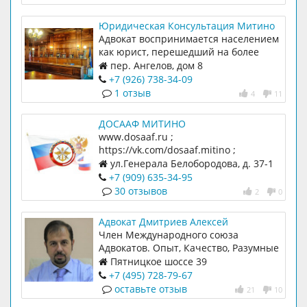
Юридическая Консультация Митино
Адвокат воспринимается населением
как юрист, перешедший на более
высокую ступень своего карьерного
пер. Ангелов, дом 8
роста. Адвокат, получивший свой
+7 (926) 738-34-09
статус в г. Москва, это вообще что-то
1 отзыв
4
11
заоблачное и точно знает все
тонкости юриспруденции и
ДОСААФ МИТИНО
российского права. При этом доля
www.dosaaf.ru ;
правды в этих убеждениях
https://vk.com/dosaaf.mitino ;
существует. Адвокат в отличие от
dosaaf.mitino@mail.ru ПО ЛиРА /
ул.Генерала Белобородова, д. 37-1
юриста обладает более высоким
Лицензионно-Регистрационное
+7 (909) 635-34-95
статусом, который обязан
Агенство/ ; ПО ТЕХНОСПЕЦНАЗ /
30 отзывов
2
0
оправдывать за счет большего багажа
Технодоктрина РФ/ ; ПО ЮНАРМИЯ ;
знаний, опыта и умений.
ПО ВТК /ВнешТоргКлуб/ : ПО СТТК /
Адвокат Дмитриев Алексей
СпортивноТехническийТурКлуб/ ; ЕКА
Геннадьевич
Член Международного союза
/Европейский КлубАкита/ /водная
Адвокатов. Опыт, Качество, Разумные
секция/ ОБЪЕДИНЕНИЕ СТК ДОСААФ,
цены. От консультации до полного
Пятницкое шоссе 39
МОО АВАГШ РФ /Болгарская секция/
ведения дела в суде.
+7 (495) 728-79-67
оставьте отзыв
21
10