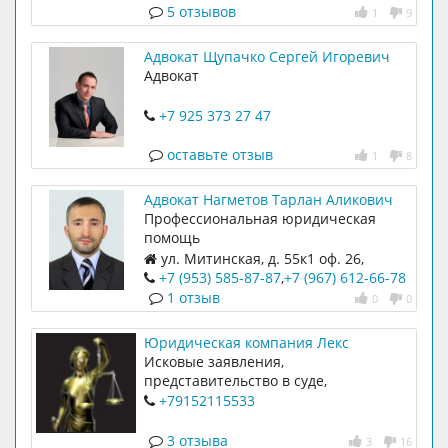
5 отзывов
1
9
Адвокат Щупачко Сергей Игоревич
Адвокат
+7 925 373 27 47
оставьте отзыв
1
8
Адвокат Нагметов Тарлан Аликович
Профессиональная юридическая
помощь
ул. Митинская, д. 55к1 оф. 26,
подъезд 1 (домофон «Адвокат
+7 (953) 585-87-87
,
+7 (967) 612-66-78
Нагметов Т.А.)
1 отзыв
0
0
Юридическая компания Лекс
Исковые заявления,
представительство в суде,
консультации
+79152115533
3 отзыва
3
16