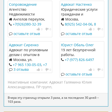
Сопровождение
Адвокат Настенко
Недвижимости
Михаил Юрьевич
Агентство
Юридические услуги
Недвижимости
гражданам и
организациям
Ангелов переулок,
Москва,
дом 8;
ул.Митинская, д. 44, 1
+7(926)380-32-39
8(925) 542-04-06
,
8
этаж, 3й подьез, оф.
(495) 754-45-38
0
0
0
0
139(м.Митино)
оставьте отзыв
оставьте отзыв
Адвокат Сиренко
Юрист Обаль Олег
Алексей Станиславович
Адвокат по уголовным
19 лет безупречной
делам с опытом в
работы.
области уголовного
Представительство в
Москва, ул.
+7 (977) 826-6497
судопроизводства 20
суде, юридические
Митинская, дом 40,
+7 965 130-05-03
,
+7
лет.
консультации и
этаж 4, офис 6 (ТЦ
495 134-19-11
3 отзыва
0
0
0
0
составление
Митино)
оставьте отзыв
документов.
Неактивные компании:
Адвокат Галямина Юлия
Александровна
,
ПР групп
,
Вчера эту страницу открыли 3 раза, а за последние 30 дней –
103 раза.