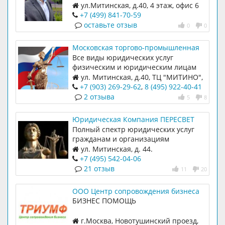
любой стадии процесса.
ул.Митинская, д.40, 4 этаж, офис 6
+7 (499) 841-70-59
оставьте отзыв
0
0
Московская торгово-промышленная
Коллегия адвокатов
Все виды юридических услуг
физическим и юридическим лицам
НОЧНОЙ ВЫЕЗД АДВОКАТА
ул. Митинская, д.40, ТЦ "МИТИНО",
4 этаж, офис 6
+7 (903) 269-29-62
,
8 (495) 922-40-41
2 отзыва
5
8
Юридическая Компания ПЕРЕСВЕТ
Полный спектр юридических услуг
гражданам и организациям
ул. Митинская, д. 44.
+7 (495) 542-04-06
21 отзыв
11
20
ООО Центр сопровождения бизнеса
"Триумф"
БИЗНЕС ПОМОЩЬ
г.Москва, Новотушинский проезд,