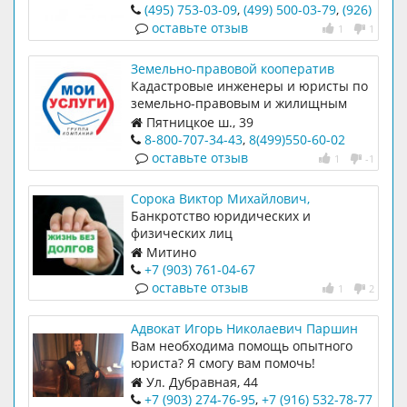
д.10, корп.1
(495) 753-03-09
,
(499) 500-03-79
,
(926)
761-18-17
,
оставьте отзыв
1
1
Земельно-правовой кооператив
Кадастровые инженеры и юристы по
земельно-правовым и жилищным
отношениям. Мы создали филиалы,
Пятницкое ш., 39
теперь оформляй недвижимость там
8-800-707-34-43
,
8(499)550-60-02
где удобно, а не по месту нахождения
оставьте отзыв
1
-1
объекта.
Сорока Виктор Михайлович,
арбитражный управляющий
Банкротство юридических и
физических лиц
Митино
+7 (903) 761-04-67
оставьте отзыв
1
2
Адвокат Игорь Николаевич Паршин
Вам необходима помощь опытного
юриста? Я смогу вам помочь!
Ул. Дубравная, 44
+7 (903) 274-76-95
,
+7 (916) 532-78-77