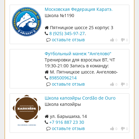
Московская Федерация Каратэ.
Спортивный Клуб Айсберг
Школа №1190
Пятницкое шоссе 25 корпус 3
8 (925) 345-97-27
.
оставьте отзыв
0
0
Футбольный манеж "Ангелово"
Тренировки для взрослых ВТ, ЧТ
19:30-21:00 Запись в команду:
89850096214
М. Пятницкое шоссе. Ангелово-
Резиденц 43
89850096214
оставьте отзыв
0
0
Школа капоэйры Cordão de Ouro
Школа капоэйры
ул. Барышиха, 14
+7 916 887 23 30
оставьте отзыв
0
0