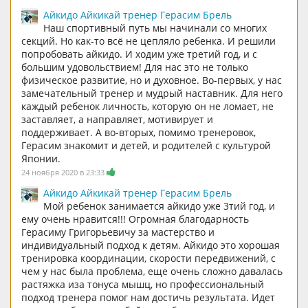
Айкидо Айкикай тренер Герасим Брель
Наш спортивный путь мы начинали со многих
секций. Но как-то всё не цепляло ребенка. И решили
попробовать айкидо. И ходим уже третий год, и с
большим удовольствием! Для нас это не только
физическое развитие, но и духовное. Во-первых, у нас
замечательный тренер и мудрый наставник. Для него
каждый ребенок личность, которую он не ломает, не
заставляет, а направляет, мотивирует и
поддерживает. А во-вторых, помимо тренеровок,
Герасим знакомит и детей, и родителей с культурой
Японии.
24 ноября 2020 в 23:33
Айкидо Айкикай тренер Герасим Брель
Мой ребенок занимается айкидо уже 3тий год, и
ему очень нравится!!! Огромная благодарность
Герасиму Григорьевичу за мастерство и
индивидуальный подход к детям. Айкидо это хорошая
тренировка координации, скорости передвижений, с
чем у нас была проблема, еще очень сложно давалась
растяжка иза тонуса мышц, но профессиональный
подход тренера помог нам достичь результата. Идет