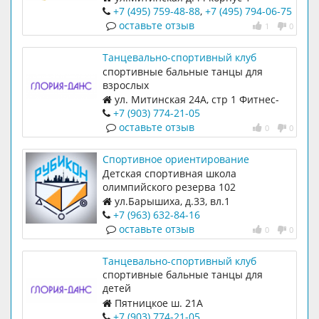
+7 (495) 759-48-88
,
+7 (495) 794-06-75
оставьте отзыв
1
0
Танцевально-спортивный клуб
Глория-Данс на Митинской
спортивные бальные танцы для
взрослых
ул. Митинская 24А, стр 1 Фитнес-
клуб [Republika]
+7 (903) 774-21-05
оставьте отзыв
0
0
Спортивное ориентирование
"Рубикон"
Детская спортивная школа
олимпийского резерва 102
ул.Барышиха, д.33, вл.1
+7 (963) 632-84-16
оставьте отзыв
0
0
Танцевально-спортивный клуб
Глория-Данс на Пятницком шоссе
спортивные бальные танцы для
детей
Пятницкое ш. 21А
+7 (903) 774-21-05