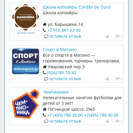
Школа капоэйры Cordão de Ouro
Школа капоэйры
ул. Барышиха, 14
+7 916 887 23 30
оставьте отзыв
0
0
Спорт в Митино
Все о спорте в Митино —
соревнования, турниры, тренировки,
спортивные секции и ПОДАРКИ от
Уваровский пер.3
наших
(926)189-70-42
оставьте отзыв
0
0
Чемпионика
Увлекательные занятия футболом для
детей от 3 лет!
Пятницкое шоссе, 29к5
+7 (495) 786 30 00
+7(495) 788 00 00
оставьте отзыв
0
0