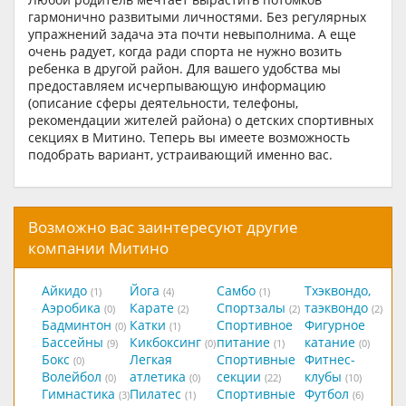
гармонично развитыми личностями. Без регулярных
упражнений задача эта почти невыполнима. А еще
очень радует, когда ради спорта не нужно возить
ребенка в другой район. Для вашего удобства мы
предоставляем исчерпывающую информацию
(описание сферы деятельности, телефоны,
рекомендации жителей района) о детских спортивных
секциях в Митино. Теперь вы имеете возможность
подобрать вариант, устраивающий именно вас.
Возможно вас заинтересуют другие
компании Митино
Айкидо
Йога
Самбо
Тхэквондо,
(1)
(4)
(1)
Аэробика
Карате
Спортзалы
таэквондо
(0)
(2)
(2)
(2)
Бадминтон
Катки
Спортивное
Фигурное
(0)
(1)
Бассейны
Кикбоксинг
питание
катание
(9)
(0)
(1)
(0)
Бокс
Легкая
Спортивные
Фитнес-
(0)
Волейбол
атлетика
секции
клубы
(0)
(0)
(22)
(10)
Гимнастика
Пилатес
Спортивные
Футбол
(3)
(1)
(6)