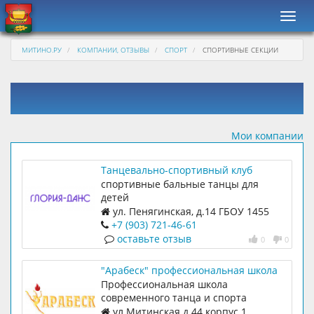
Навиг
МИТИНО.РУ
КОМПАНИИ, ОТЗЫВЫ
СПОРТ
СПОРТИВНЫЕ СЕКЦИИ
Мои компании
Танцевально-спортивный клуб
Глория-Данс на Пенягинской
спортивные бальные танцы для
детей
ул. Пенягинская, д.14 ГБОУ 1455
+7 (903) 721-46-61
оставьте отзыв
0
0
"Арабеск" профессиональная школа
современного танца и спорта
Профессиональная школа
современного танца и спорта
ул.Митинская д.44 корпус 1