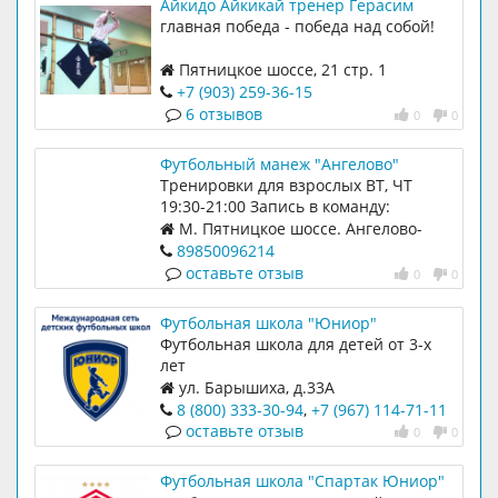
Айкидо Айкикай тренер Герасим
Брель
главная победа - победа над собой!
Пятницкое шоссе, 21 стр. 1
бойцовский клуб ZEN
+7 (903) 259-36-15
6 отзывов
0
0
Футбольный манеж "Ангелово"
Тренировки для взрослых ВТ, ЧТ
19:30-21:00 Запись в команду:
89850096214
М. Пятницкое шоссе. Ангелово-
Резиденц 43
89850096214
оставьте отзыв
0
0
Футбольная школа "Юниор"
Футбольная школа для детей от 3-х
лет
ул. Барышиха, д.33А
8 (800) 333-30-94
,
+7 (967) 114-71-11
оставьте отзыв
0
0
Футбольная школа "Спартак Юниор"