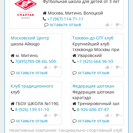
Футбольная школа для детей от 3 лет
Москва, Митино, Волоцкой
переулок, 37, РФЛ Арена
+7 (967) 114-71-11
оставьте отзыв
0
0
Московский Центр
Тхэквон-до GTF клуб
Реального Айкидо
Феникс.
школа Айкидо
Крупнейший клуб
тхэквондо Москвы при
федерации Тхэквондо
м. Митино,
Уваровский
ГТФ г.Москва.
ул.Генерала
переулок, 12 ГБУ
7(495)789-08-60
,
509-
+7 (925) 664-96-93
Белобородова, 29
Фортуна
32-91
0
0
0
0
оставьте отзыв
оставьте отзыв
Клуб традиционного
Федерация шотокан
кунг фу Шаолинь
каратэдо
клуб
Федерация шотокан
каратэдо
ГБОУ ШКОЛА №1190,
Тренировочный зал
Пятницкое ш. 25/3
в Митино: ул.Генерала
8 (926) 139-51-10
8-926-606-07-87
Белобородова, д.22 в
0
0
0
0
школе 1564.
оставьте отзыв
оставьте отзыв
Неактивные компании:
танцевально-спортивный клуб