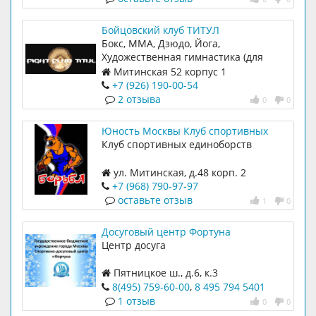
Бойцовский клуб ТИТУЛ
Бокс, ММА, Дзюдо, Йога,
Художественная гимнастика (для
девочек от 4-х лет)
Митинская 52 корпус 1
+7 (926) 190-00-54
2 отзыва
0
0
Юность Москвы Клуб спортивных
единоборств
Клуб спортивных единоборств
ул. Митинская, д.48 корп. 2
+7 (968) 790-97-97
оставьте отзыв
1
0
Досуговый центр Фортуна
Центр досуга
Пятницкое ш., д.6, к.3
8(495) 759-60-00
,
8 495 794 5401
1 отзыв
0
0