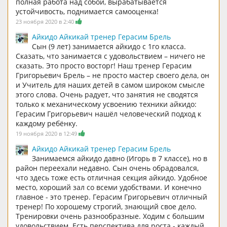
полная работа над собой, вырабатывается
устойчивость, поднимается самооценка!
23 ноября 2020 в 2:40
Айкидо Айкикай тренер Герасим Брель
Сын (9 лет) занимается айкидо с 1го класса.
Сказать, что занимается с удовольствием – ничего не
сказать. Это просто восторг! Наш тренер Герасим
Григорьевич Брель – не просто мастер своего дела, он
и Учитель для наших детей в самом широком смысле
этого слова. Очень радует, что занятия не сводятся
только к механическому усвоению техники айкидо:
Герасим Григорьевич нашёл человеческий подход к
каждому ребёнку.
19 ноября 2020 в 12:49
Айкидо Айкикай тренер Герасим Брель
Занимаемся айкидо давно (Игорь в 7 классе), но в
район переехали недавно. Сын очень обрадовался,
что здесь тоже есть отличная секция айкидо. Удобное
место, хороший зал со всеми удобствами. И конечно
главное - это тренер. Герасим Григорьевич отличный
тренер! По хорошему строгий, знающий свое дело.
Тренировки очень разнообразные. Ходим с большим
удовольствием. Есть перспектива для роста - каждый