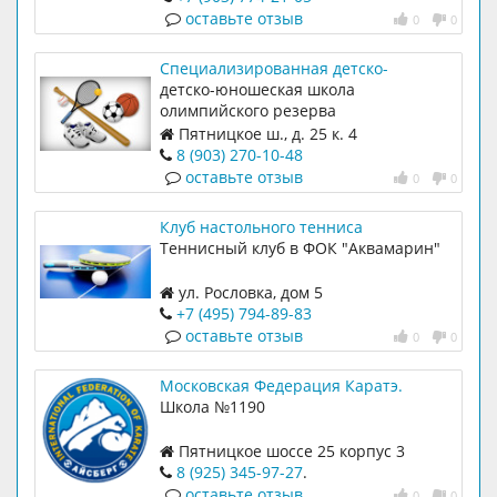
оставьте отзыв
0
0
Специализированная детско-
юношеская школа олимпийского
детско-юношеская школа
резерва №46
олимпийского резерва
Пятницкое ш., д. 25 к. 4
8 (903) 270-10-48
оставьте отзыв
0
0
Клуб настольного тенниса
Теннисный клуб в ФОК "Аквамарин"
ул. Рословка, дом 5
+7 (495) 794-89-83
оставьте отзыв
0
0
Московская Федерация Каратэ.
Спортивный Клуб Айсберг
Школа №1190
Пятницкое шоссе 25 корпус 3
8 (925) 345-97-27
.
оставьте отзыв
0
0