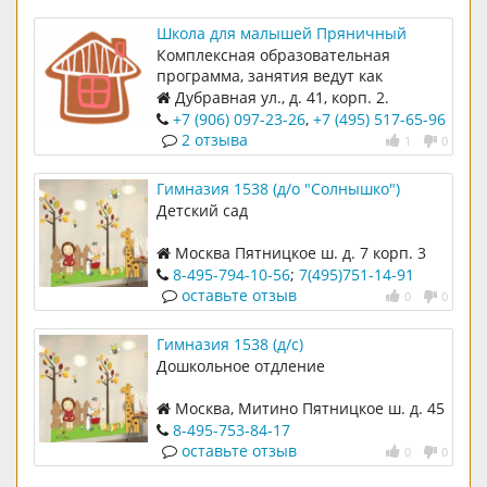
Школа для малышей Пряничный
домик
Комплексная образовательная
программа, занятия ведут как
воспитатели, так и
Дубравная ул., д. 41, корп. 2.
специализированные педагоги
+7 (906) 097-23-26
,
+7 (495) 517-65-96
2 отзыва
1
0
Гимназия 1538 (д/о "Солнышко")
Детский сад
Москва Пятницкое ш. д. 7 корп. 3
8-495-794-10-56
;
7(495)751-14-91
оставьте отзыв
0
0
Гимназия 1538 (д/с)
Дошкольное отдление
Москва, Митино Пятницкое ш. д. 45
к. 1
8-495-753-84-17
оставьте отзыв
0
0