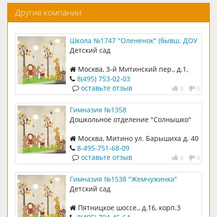
Другие компании
Школа №1747 "Олененок" (бывш. ДОУ
№ 2319)
Детский сад
Москва, 3-й Митинский пер., д.1,
корп.2
8(495) 753-02-03
оставьте отзыв
0
0
Гимназия №1358
Дошкольное отделение "Солнышко"
Москва, Митино ул. Барышиха д. 40
к. 2
8-495-751-68-09
оставьте отзыв
0
0
Гимназия №1538 "Жемчужинка"
(бывш. ДОУ № 2380)
Детский сад
Пятницкое шоссе., д.16, корп.3