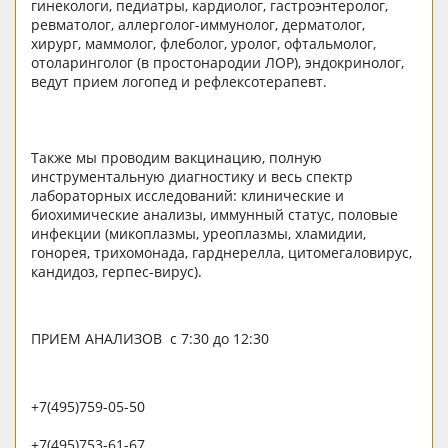
гинекологи, педиатры, кардиолог, гастроэнтеролог,
ревматолог, аллерголог-иммунолог, дерматолог,
хирург, маммолог, флеболог, уролог, офтальмолог,
отоларинголог (в простонародии ЛОР), эндокринолог,
ведут прием логопед и рефлексотерапевт.
Также мы проводим вакцинацию, полную
инструментальную диагностику и весь спектр
лабораторных исследований: клинические и
биохимические анализы, иммунный статус, половые
инфекции (микоплазмы, уреоплазмы, хламидии,
гонорея, трихомонада, гарднерелла, цитомегаловирус,
кандидоз, герпес-вирус).
ПРИЕМ АНАЛИЗОВ с 7:30 до 12:30
+7(495)759-05-50
+7(495)753-61-67