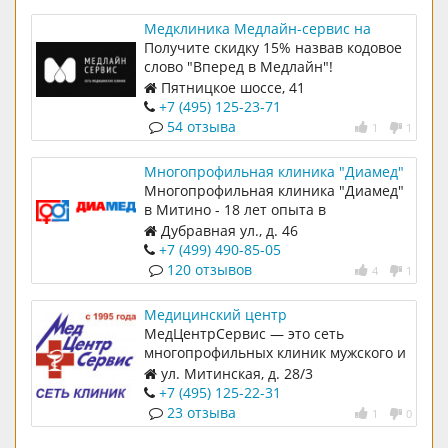
Медклиника Медлайн-сервис на
Пятницком шоссе
Получите скидку 15% назвав кодовое
слово "Вперед в Медлайн"!
Пятницкое шоссе, 41
+7 (495) 125-23-71
54 отзыва
1
1
Многопрофильная клиника "Диамед"
Многопрофильная клиника "Диамед"
в Митино - 18 лет опыта в
эффективной медицине
Дубравная ул., д. 46
+7 (499) 490-85-05
120 отзывов
4
1
Медицинский центр
"МедЦентрСервис"
МедЦентрСервис — это сеть
многопрофильных клиник мужского и
женского здоровья Во всех клиниках
ул. Митинская, д. 28/3
МедЦентрСервис клиенты получают
+7 (495) 125-22-31
квалифицированную помощь по всем
23 отзыва
1
0
основным направлениям
современной медицины. Мы