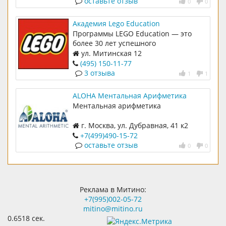
оставьте отзыв
0
0
Академия Lego Education
Программы LEGO Education — это
более 30 лет успешного
международного опыта в
ул. Митинская 12
комплексном детском развитии,
(495) 150-11-77
логики, коммуникабельности и
3 отзыва
1
1
способности образно мыслить.
ALOHA Ментальная Арифметика
Ментальная арифметика
г. Москва, ул. Дубравная, 41 к2
+7(499)490-15-72
оставьте отзыв
0
0
Реклама в Митино:
+7(995)002-05-72
mitino@mitino.ru
0.6518 сек.