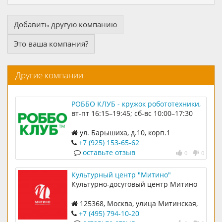
Добавить другую компанию
Это ваша компания?
Другие компании
РОББО КЛУБ - кружок робототехники,
программирования и 3D-печати для
вт-пт 16:15–19:45; сб-вс 10:00–17:30
детей 5-15 лет
ул. Барышиха, д.10, корп.1
+7 (925) 153-65-62
оставьте отзыв
0
0
Культурный центр "Митино"
Культурно-досуговый центр Митино
125368, Москва, улица Митинская,
дом 31, корпус 1.
+7 (495) 794-10-20