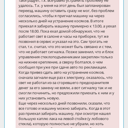
таки радует, т.к. все-равно устранить проблему не
удалось. Т.к. у меня на этот день был запланирован
переезд, машину оставить сразу не мог, без проблем
согласились, чтобы я пригнал машину на через
несколько дней на устранение косяков. В итоге
приехал я забирать машину примерно к 13.00, а уехал
после 18.00. Пока ехал домой обнаружил, что не
работает свет в салоне и часы на приборке, тут же
позвонил в сервис и указал на это. Сам трогать не
стал, т.к. считал, что это может быть связано и с тем,
что не работает сигналка. Позже заменил, что и блок
управления стеклоподъемниками закреплен только
на нижнее крепление, а сверху болтался, о чем
сообщил при уже при сдаче авто по рекламации.
Когда привез сдать авто на устранение косяков,
сначала загнали еще раз к электрику, оказалось, что
свет не работал из-за сгоревшего предохранителя
денег за его замену не взяли, а вот сигналку так и не
смогли починить, но предложили приехать к ним и у
них установить новую.
Еще через несколько дней позвонили, сказали, что
все готово и машину можно забирать. Когда в этот
раз приехал забирать машину, при осмотре нашел
большую каплю лака на левой стойке (у лобового
стекла), которую полностью не убрали, но хоть