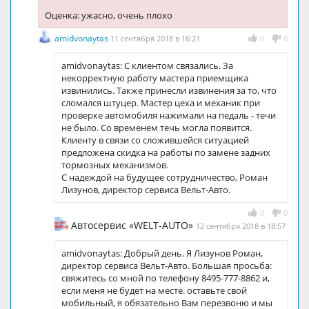
Оценка: ужасно, очень плохо
amidvonaytas
11 сентября 2018 в 16:21
0
0
amidvonaytas: С клиентом связались. За
некорректную работу мастера приемщика
извинились. Также принесли извинения за то, что
сломался штуцер. Мастер цеха и механик при
проверке автомобиля нажимали на педаль - течи
не было. Со временем течь могла появится.
Клиенту в связи со сложившейся ситуацией
предложена скидка на работы по замене задних
тормозных механизмов.
С надеждой на будущее сотрудничество, Роман
Лизунов, директор сервиса Вельт-Авто.
0
0
Автосервис «WELT-AUTO»
12 сентября 2018 в 18:57
amidvonaytas: Добрый день. Я Лизунов Роман,
директор сервиса Вельт-Авто. Большая просьба:
свяжитесь со мной по телефону 8495-777-8862 и,
если меня не будет на месте. оставьте свой
мобильный, я обязательно Вам перезвоню и мы