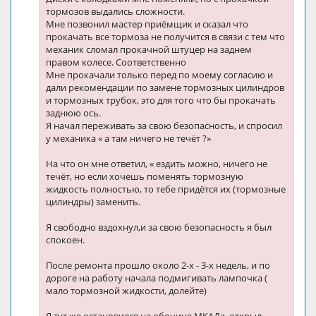
тормозов выдались сложности.
Мне позвонил мастер приёмщик и сказал что
прокачать все тормоза не получится в связи с тем что
механик сломал прокачной штуцер на заднем
правом колесе. Соответственно
Мне прокачали только перед по моему согласию и
дали рекомендации по замене тормозных цилиндров
и тормозных трубок, это для того что бы прокачать
заднюю ось.
Я начал переживать за свою безопасность, и спросил
у механика « а там ничего не течёт ?»
На что он мне ответил, « ездить можно, ничего не
течёт, но если хочешь поменять тормозную
жидкость полностью, то тебе придётся их (тормозные
цилиндры) заменить.
Я свободно вздохнул,и за свою безопасность я был
спокоен.
После ремонта прошло около 2-х - 3-х недель, и по
дороге на работу начала подмигивать лампочка (
мало тормозной жидкости, долейте)