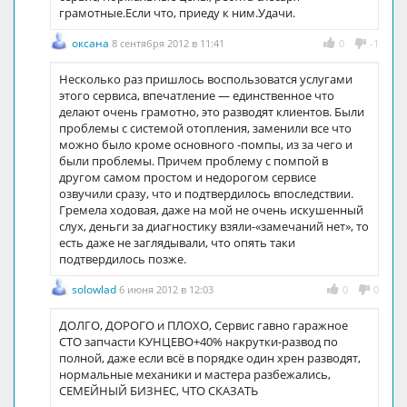
грамотные.Если что, приеду к ним.Удачи.
оксана
8 сентября 2012 в 11:41
0
-1
Несколько раз пришлось воспользоватся услугами
этого сервиса, впечатление — единственное что
делают очень грамотно, это разводят клиентов. Были
проблемы с системой отопления, заменили все что
можно было кроме основного -помпы, из за чего и
были проблемы. Причем проблему с помпой в
другом самом простом и недорогом сервисе
озвучили сразу, что и подтвердилось впоследствии.
Гремела ходовая, даже на мой не очень искушенный
слух, деньги за диагностику взяли-«замечаний нет», то
есть даже не заглядывали, что опять таки
подтвердилось позже.
solowlad
6 июня 2012 в 12:03
0
0
ДОЛГО, ДОРОГО и ПЛОХО, Сервис гавно гаражное
СТО запчасти КУНЦЕВО+40% накрутки-развод по
полной, даже если всё в порядке один хрен разводят,
нормальные механики и мастера разбежались,
СЕМЕЙНЫЙ БИЗНЕС, ЧТО СКАЗАТЬ