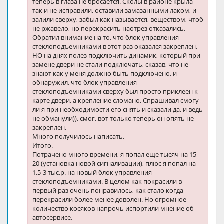
теперь в глаза не бросается. Сколы в районе крыла
так и не исправили, оставили замазанными лаком, и
залили сверху, забыл как называется, веществом, чтоб
не ржавело, но перекрасить наотрез отказались.
Обратил внимание на то, что блок управления
стеклоподъемниками в этот раз оказался закреплен.
НО на днях полез подключить динамик, который при
замене двери не стали подключать, сказав, что не
знают как у меня должно быть подключено, и
обнаружил, что блок управления
стеклоподъемниками сверху был просто приклеен к
карте двери, а крепление сломано. Спрашивал смогу
ли я при необходимости его снять и сказали да, и ведь
не обманули)), смог, вот только теперь он опять не
закреплен.
Много получилось написать.
Итого.
Потрачено много времени, я попал еще тысяч на 15-
20 (установка новой сигнализации), плюс я попал на
1,5-3 тыс.р. на новый блок управления
стеклоподъемниками. В целом как покрасили в
первый раз очень понравилось, как стало когда
перекрасили более менее доволен. Но огромное
количество косяков напрочь испортили мнение об
автосервисе.