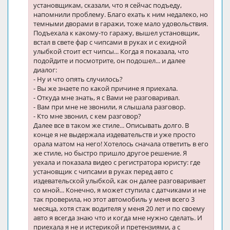
установщикам, сказали, что я сейчас подъеду,
напомнили проблему. Благо ехать к ним недалеко, но
темными дворами в гаражи, тоже мало удовольствия.
Подъехала к какому-то гаражу, вышел установщик,
встал в свете фар с чипсами в руках и с ехидной
улыбкой стоит ест чипсы... Когда я показала, что
подойдите и посмотрите, он подошел... и далее
диалог:
- Ну и что опять случилось?
- Вы же знаете по какой причине я приехала.
- Откуда мне знать, я с Вами не разговаривал.
- Вам при мне не звонили, я слышала разговор.
- Кто мне звонил, с кем разговор?
Далее все в таком же стиле... Описывать долго. В
конце я не выдержала издевательств и уже просто
орала матом на него! Хотелось сначала ответить в его
же стиле, но быстро пришло другое решение. Я
уехала и показала видео с регистратора юристу: где
установщик с чипсами в руках перед авто с
издевательской улыбкой, как он далее разговаривает
со мной... Конечно, я может ступила с датчиками и не
так проверила, но этот автомобиль у меня всего 3
месяца, хотя стаж водителя у меня 20 лет и по своему
авто я всегда знаю что и когда мне нужно сделать. И
приехала я не и истерикой и претензиями, а с