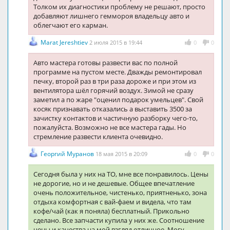
Толком их диагностики проблему не решают, просто
добавляют лишнего геммороя владельцу авто и
облегчают его карман.
Marat Jereshtiev
2 июля 2015 в 19:44
0
0
Авто мастера готовы развести вас по полной
программе на пустом месте. Дважды ремонтировал
печку, второй раз в три раза дороже и при этом из
вентилятора шёл горячий воздух. Зимой не сразу
заметил а по жаре "оценил подарок умельцев". Свой
косяк признавать отказались а выставить 3500 за
зачистку контактов и частичную разборку чего-то,
пожалуйста. Возможно не все мастера гады. Но
стремление развести клиента очевидно.
Георгий Муранов
18 мая 2015 в 20:09
0
0
Сегодня была у них на ТО, мне все понравилось. Цены
не дорогие, но и не дешевые. Общее впечатление
очень положительное, чистенько, приятненько, зона
отдыха комфортная с вай-фаем и видела, что там
кофе/чай (как я поняла) бесплатный. Прикольно
сделано. Все запчасти купила у них же. Соотношение
цены и качества на мой взгляд отличное. Могу