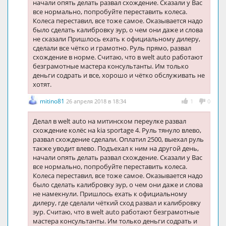
начали опять делать развал схождение. Сказали у Вас
все нормально, попробуйте переставить колеса.
Колеса переставил, все тоже самое. Оказывается надо
было сделать калибровку эур, о чем они даже и слова
не сказали Пришлось ехать к официальному дилеру,
сделали все чётко и грамотно. Руль прямо, развал
схождение в норме. Считаю, что в welt auto работают
безграмотные мастера консультанты. Им только
деньги содрать и все, хорошо и чётко обслуживать не
хотят.
mitino81
26 апреля 2018 в 18:34
1
0
Делал в welt auto на митинском переулке развал
схождение колёс на kia sportage 4. Руль тянуло влево,
развал схождение сделали. Оплатил 2500, выехал руль
также уводит влево. Подъехал к ним на другой день,
начали опять делать развал схождение. Сказали у Вас
все нормально, попробуйте переставить колеса.
Колеса переставил, все тоже самое. Оказывается надо
было сделать калибровку эур, о чем они даже и слова
не намекнули. Пришлось ехать к официальному
дилеру, где сделали чёткий сход развал и калибровку
эур. Считаю, что в welt auto работают безграмотные
мастера консультанты. Им только деньги содрать и