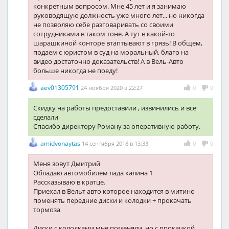
конкретным вопросом. Мне 45 лет и я занимаю
руководящую должность уже много лет... но никогда
не позволяю себе разговаривать со своими
сотрудниками в таком тоне. А тут в какой-то
шарашкиной конторе втаптывают в грязь! В общем,
подаем с юристом в суд на моральный, благо на
видео достаточно доказательств! А в Вель-Авто
больше никогда не поеду!
aev01305791
24 ноября 2020 в 22:27
0
0
Скидку на работы предоставили , извинились и все
сделали
Спасибо директору Роману за оперативную работу.
amidvonaytas
14 сентября 2018 в 13:33
0
0
Меня зовут Дмитрий
Обладаю автомобилем лада калина 1
Рассказываю в кратце.
Приехал в Вельт авто которое находится в митино
поменять передние диски и колодки + прокачать
тормоза
Диски с колодками мне поменяли, но с прокачкой