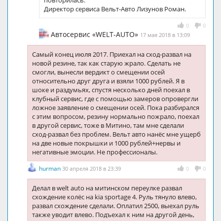
повторилась.
Директор сервиса Вельт-Авто Лизунов Роман.
0
0
Автосервис «WELT-AUTO»
17 мая 2018 в 13:09
Самый конец июля 2017. Приехал на сход-развал на
новой резине, так как старую жрало. Сделать не
смогли, вынесли вердикт о смещении осей
относительно друг друга и взяли 1000 рублей. Я в
шоке и раздумьях, спустя несколько дней поехал в
клубный сервис, где с помощью замеров опровергли
ложное заявление о смещении осей. Пока разбирался
с этим вопросом, резину нормально пожрало, поехал
в другой сервис, тоже в Митино, там мне сделали
сход-развал без проблем. Вельт авто нанёс мне ущерб
на две новые покрышки и 1000 рублей+нервы и
негативные эмоции. Не профессионалы.
hurman
30 апреля 2018 в 23:39
0
0
Делал в welt auto на митинском переулке развал
схождение колёс на kia sportage 4. Руль тянуло влево,
развал схождение сделали. Оплатил 2500, выехал руль
также уводит влево. Подъехал к ним на другой день,