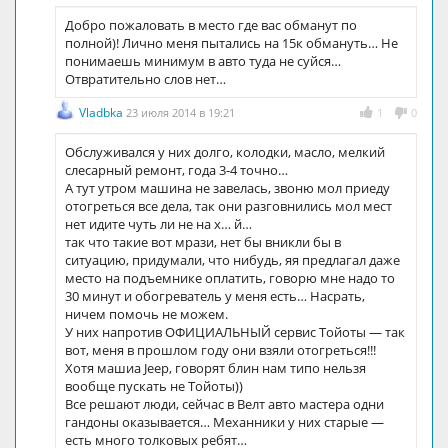
Добро пожаловать в место где вас обманут по
полной)! Лично меня пытались на 15к обмануть… Не
понимаешь минимум в авто туда не суйся…
Отвратительно слов нет…
Vladbka
23 июля 2014 в 19:21
1
0
Обслуживался у них долго, колодки, масло, мелкий
слесарный ремонт, года 3-4 точно…
А тут утром машина не завелась, звоню мол приеду
отогреться все дела, так они разговнились мол мест
нет идите чуть ли не на х… й…
так что такие вот мрази, нет бы вникли бы в
ситуацию, придумали, что нибудь, яя предлагал даже
место на подъемнике оплатить, говорю мне надо то
30 минут и обогреватель у меня есть… Насрать,
ничем помочь не можем.
У них напротив ОФИЦИАЛЬНЫЙ сервис Тойоты — так
вот, меня в прошлом году они взяли отогреться!!!
Хотя машиа Jeep, говорят блин нам типо нельзя
вообще пускать не Тойоты))
Все решают люди, сейчас в Велт авто мастера одни
гандоны оказывается… Механники у них старые —
есть много толковых ребят…