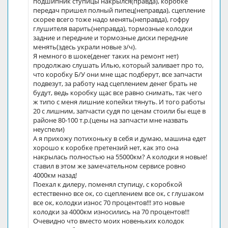
подшипник ступицы накрылся(правда), коробке
передач пришел полный пипец(неправда), сцепление
скорее всего тоже надо менять(неправда), гофру
глушителя варить(неправда), тормозные колодки
задние и передние и тормозные диски передние
менять(здесь украли новые з/ч).
Я немного в шоке(денег таких на ремонт нет)
продолжаю слушать Илью, который заливает про то,
что коробку Б/У они мне щас подберут, все запчасти
подвезут, за работу над сцеплением денег брать не
будут, ведь коробку щас все равно снимать, так чего
ж типо с меня лишние копейки тянуть. И того работы
20 с лишним, запчасти судя по ценам стоили бы еще в
районе 80-100 т.р.(цены на запчасти мне назвать
неуспели)
А я прихожу потихоньку в себя и думаю, машина едет
хорошо к коробке претензий нет, как это она
накрылась полностью на 55000км? А колодки я новые!
ставил в этом же замечательном сервисе ровно
4000км назад!
Поехал к дилеру, поменял ступицу, с коробкой
естественно все ок, со сцеплением все ок, с глушаком
все ок, колодки износ 70 процентов!!! это новые
колодки за 4000км износились на 70 процентов!!!
Очевидно что вместо моих новеньких колодок