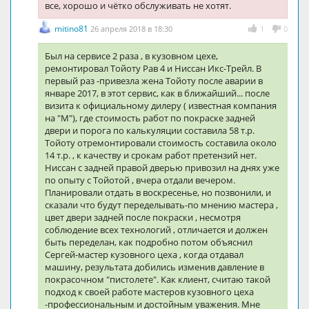
все, хорошо и чётко обслуживать не хотят.
mitino81
26 апреля 2018 в 18:30
1
0
Был на сервисе 2 раза , в кузовном цехе,
ремонтировал Тойоту Рав 4 и Ниссан Икс-Трейл. В
первый раз -привезла жена Тойоту после аварии в
январе 2017, в этот сервис, как в ближайший... после
визита к официальному дилеру ( известная компания
на "М"), где стоимость работ по покраске задней
двери и порога по калькуляции составила 58 т.р.
Тойоту отремонтировали стоимость составила около
14 т.р. , к качеству и срокам работ претензий нет.
Ниссан с задней правой дверью привозил на днях уже
по опыту с Тойотой , вчера отдали вечером.
Планировали отдать в воскресенье, но позвонили, и
сказали что будут переделывать-по мнению мастера ,
цвет двери задней после покраски , несмотря
соблюдение всех технологий , отличается и должен
быть переделан, как подробно потом объяснил
Сергей-мастер кузовного цеха , когда отдавал
машину, результата добились изменив давление в
покрасочном "пистолете". Как клиент, считаю такой
подход к своей работе мастеров кузовного цеха
-профессиональным и достойным уважения. Мне