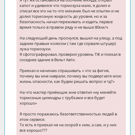
Я тут же остановился на обочине МКАДа, открыл
капот и удивился что тормозуха мало, я долил и
списал все это на то что механик был не опытен и не
долил тормозную жидкость до уровня, но и за
безопасность начал переживать и ездить первое
время только в правом ряду и не выше 80км/ч
На следующий день проснулся, вышел на улицу, а под
задним правым колесом ( там где сорвали штуцер)
лужа тормозухи.
Я сфотографировал, проверил уровень ТЖ и поехал в
соседнее здание в Вельт Авто.
Приехал и начинаю спрашивать « что за фигня,
почему вы мне наврали, почему вы подвергаете мою
жизнь опасности, как будем решать вопрос и тд?»
На что мастер приёмщик мне ответил «ну меняйте
тормозные цилиндры с трубками и все будет
хорошо»
Я просто поражаюсь безответственностью людей в
этом сервисе.
То есть я приехал не на скорой к ним, а сам, и у них
все хорошо???