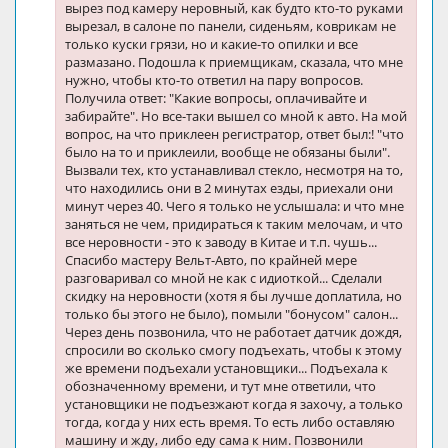
вырез под камеру неровный, как будто кто-то руками
вырезал, в салоне по панели, сиденьям, коврикам не
только куски грязи, но и какие-то опилки и все
размазано. Подошла к приемщикам, сказала, что мне
нужно, чтобы кто-то ответил на пару вопросов.
Получила ответ: "Какие вопросы, оплачивайте и
забирайте". Но все-таки вышел со мной к авто. На мой
вопрос, на что приклеен регистратор, ответ был:! "что
было на то и приклеили, вообще не обязаны были".
Вызвали тех, кто устанавливал стекло, несмотря на то,
что находились они в 2 минутах езды, приехали они
минут через 40. Чего я только не услышала: и что мне
заняться не чем, придираться к таким мелочам, и что
все неровности - это к заводу в Китае и т.п. чушь...
Спасибо мастеру Вельт-Авто, по крайней мере
разговаривал со мной не как с идиоткой... Сделали
скидку на неровности (хотя я бы лучше доплатила, но
только бы этого не было), помыли "бонусом" салон...
Через день позвонила, что не работает датчик дождя,
спросили во сколько смогу подъехать, чтобы к этому
же времени подъехали установщики... Подъехала к
обозначенному времени, и тут мне ответили, что
установщики не подъезжают когда я захочу, а только
тогда, когда у них есть время. То есть либо оставляю
машину и жду, либо еду сама к ним. Позвонили