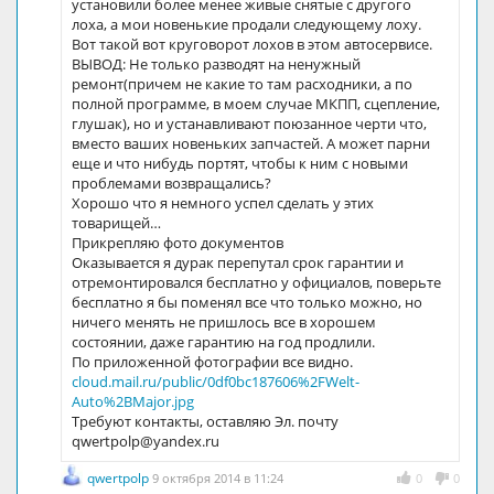
установили более менее живые снятые с другого
лоха, а мои новенькие продали следующему лоху.
Вот такой вот круговорот лохов в этом автосервисе.
ВЫВОД: Не только разводят на ненужный
ремонт(причем не какие то там расходники, а по
полной программе, в моем случае МКПП, сцепление,
глушак), но и устанавливают поюзанное черти что,
вместо ваших новеньких запчастей. А может парни
еще и что нибудь портят, чтобы к ним с новыми
проблемами возвращались?
Хорошо что я немного успел сделать у этих
товарищей…
Прикрепляю фото документов
Оказывается я дурак перепутал срок гарантии и
отремонтировался бесплатно у официалов, поверьте
бесплатно я бы поменял все что только можно, но
ничего менять не пришлось все в хорошем
состоянии, даже гарантию на год продлили.
По приложенной фотографии все видно.
cloud.mail.ru/public/0df0bc187606%2FWelt-
Auto%2BMajor.jpg
Требуют контакты, оставляю Эл. почту
qwertpolp@yandex.ru
qwertpolp
9 октября 2014 в 11:24
0
0