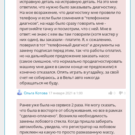
исправную деталь на исправную деталь. На это мне
ответили, что нужно было заказывать диагностику.
На мое возражение, что диагностику мне провели по
телефону и если были сомнения в "телефонном
диагнозе", на надо было сразу говорить мне -
пригоняйте тачку и посмотрим, что с ней. Мне в
ответ: не знаю с кем вы там говорили (хотя мастер у
них один), вы заказали - платите. Я, к сожалению,
поверил в тот "телефонный диагноз" и документы на
замену подписал перед этим, так что работы оплатил,
но на дальнейшее предложение заказать насос
(самое смешное, что нормально продиагностировать
машину мне даже в самом конце не предложили) я
конечно отказался. Опять играть в угадайку, за свой
счет не собираюсь, а в Вельт авто никогда
обращаться не буду.
Ольга Котова
17 января 2021 в 1:00
0
0
Ранее уже была на сервисе 2 раза. Не могу сказать,
что была в восторге от обслуживания, но все в рамках
"сделано-оплачено". Возникла необходимость
замены лобового стекла. Когда пришла забирать
автомобиль, увидела, что регистратор на лобовом
приклеен на какую-то просто размазанную массу,