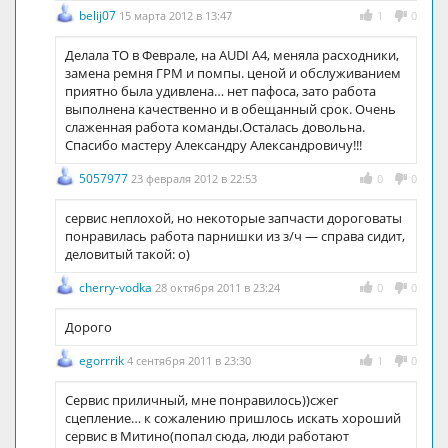
belij07
15 марта 2012 в 13:47
1
0
Делала ТО в Феврале, на АUDI A4, меняла расходники,
замена ремня ГРМ и помпы. ценой и обслуживанием
приятно была удивлена… нет пафоса, зато работа
выполнена качественно и в обещанный срок. Очень
слаженная работа команды.Осталась довольна.
Спасибо мастеру Александру Александровичу!!!
5057977
23 февраля 2012 в 22:53
0
0
сервис неплохой, но некоторые запчасти дороговаты
понравилась работа парнишки из з/ч — справа сидит,
деловитый такой: о)
cherry-vodka
28 октября 2011 в 23:24
0
0
Дорого
egorrrik
4 сентября 2011 в 23:30
1
0
Сервис приличный, мне понравилось))сжег
сцепление… к сожалению пришлось искать хороший
сервис в Митино(попал сюда, люди работают