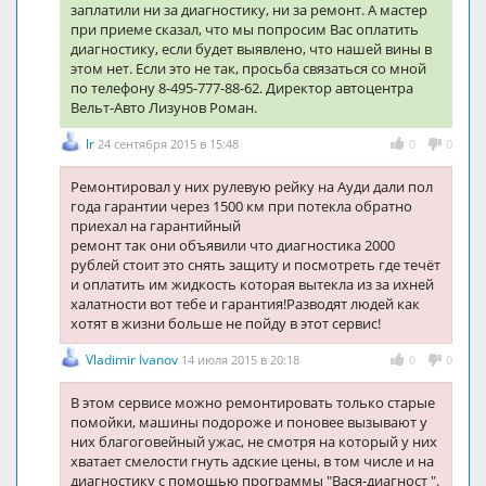
заплатили ни за диагностику, ни за ремонт. А мастер
при приеме сказал, что мы попросим Вас оплатить
диагностику, если будет выявлено, что нашей вины в
этом нет. Если это не так, просьба связаться со мной
по телефону 8-495-777-88-62. Директор автоцентра
Вельт-Авто Лизунов Роман.
lr
24 сентября 2015 в 15:48
0
0
Ремонтировал у них рулевую рейку на Ауди дали пол
года гарантии через 1500 км при потекла обратно
приехал на гарантийный
ремонт так они объявили что диагностика 2000
рублей стоит это снять защиту и посмотреть где течёт
и оплатить им жидкость которая вытекла из за ихней
халатности вот тебе и гарантия!Разводят людей как
хотят в жизни больше не пойду в этот сервис!
Vladimir Ivanov
14 июля 2015 в 20:18
0
0
В этом сервисе можно ремонтировать только старые
помойки, машины подороже и поновее вызывают у
них благоговейный ужас, не смотря на который у них
хватает смелости гнуть адские цены, в том числе и на
диагностику с помощью программы "Вася-диагност ".