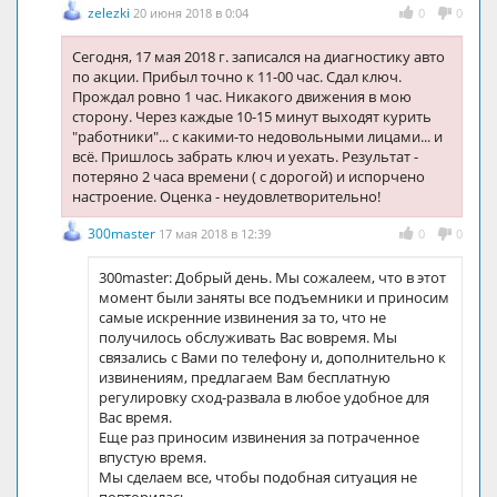
zelezki
20 июня 2018 в 0:04
0
0
Сегодня, 17 мая 2018 г. записался на диагностику авто
по акции. Прибыл точно к 11-00 час. Сдал ключ.
Прождал ровно 1 час. Никакого движения в мою
сторону. Через каждые 10-15 минут выходят курить
"работники"... с какими-то недовольными лицами... и
всё. Пришлось забрать ключ и уехать. Результат -
потеряно 2 часа времени ( с дорогой) и испорчено
настроение. Оценка - неудовлетворительно!
300master
17 мая 2018 в 12:39
0
0
300master: Добрый день. Мы сожалеем, что в этот
момент были заняты все подъемники и приносим
самые искренние извинения за то, что не
получилось обслуживать Вас вовремя. Мы
связались с Вами по телефону и, дополнительно к
извинениям, предлагаем Вам бесплатную
регулировку сход-развала в любое удобное для
Вас время.
Еще раз приносим извинения за потраченное
впустую время.
Мы сделаем все, чтобы подобная ситуация не