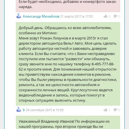
Если будет необходимо, добавлю и номер/фото заказ-
наряда.
Александр Михайлов
21 марта 2017 в 17:55
0
0
Добрый день. Обращаюсь ко всем автолюбителям,
особенно из Митино:
Меня зовут Роман Лизунов и в марте 2015г я стал
директором автоцентра Вельт Авто. Моя цель сделать
работу автоцентра честной и завоевать доверие
клиента. Если Вы считаете, что с Вами несправедливо
поступили или пытаются "развести" или обмануть,
сразу звоните мне по нашему телефону 8-495-777-88-
62 и просите меня. Для понимания нашей открытости
мы приветствуем нахождение клиентов в ремзоне,
чтобы Вы были уверены в правильности диагностики,
ремонта, а так же целостности автомобиля и
сохранности личных вещей. Круглосуточно ведется
видеонаблюдение и запись, которые помогут в
спорных ситуациях выяснить истину.
lr
24 сентября 2015 в 15:59
1
0
Уважаемый Владимир Иванов! По информации из
нашей программы, при втором приезде Вы не