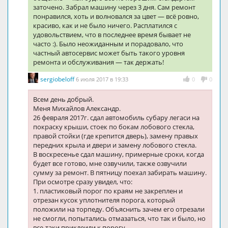
заточено. Забрал машину через 3 дня. Сам ремонт
понравился, хоть и волновался за цвет — всё ровно,
красиво, как и не было ничего. Расплатился с
удовольствием, что в последнее время бывает не
часто :). Было неожиданным и порадовало, что
частный автосервис может быть такого уровня
ремонта и обслуживания — так держать!
sergiobeloff
6 июля 2017 в 19:33
0
0
Всем день добрый.
Меня Михайлов Александр.
26 февраля 2017г. сдал автомобиль субару легаси на
покраску крыши, стоек по бокам лобового стекла,
правой стойки (где крепится дверь), замену правых
передних крыла и двери и замену лобового стекла.
В воскресенье сдал машину, примерные сроки, когда
будет все готово, мне озвучили, также озвучили
сумму за ремонт. В пятницу поехал забирать машину.
При осмотре сразу увидел, что:
1. пластиковый порог по краям не закреплен и
отрезан кусок уплотнителя порога, который
положили на торпеду. Объяснить зачем его отрезали
не смогли, попытались отмазаться, что так и было, но
все-таки приклеили к порогу.