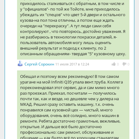
приходилось сталкиваться с обратным, в том числе и
у "официалов"- по той же Тойоте, мне приходилось
убеждать их "спецов" что цвет 5-й двери и остального
кузова-на пол тона отличны, а потом еще ждать
очереди на "перекраску". А тут люди сами себя
контролируют , что повторюсь, достойно уважения. Я
не разбираюсь в технологии покраски деталей, я-
пользователь автомобиля могу лишь оценить
внешний результат и подход к клиенту, по 2
описанным обращениям- твердая "5" кузовному цеху.
Сергей Сорокин
11 июля 2017 в 12:24
0
0
Обещал и поэтому всем рекомендую! В том самом
урагане на мой Infiniti Q35 упала вент.труба. Коллега
порекомендовал этот сервис, да и сам мимо много
раз проезжал. Приехал, посчитали — получилось
почти так, как и везде, но дешевле чем у дилера на
МКАД. Решил сразу оставить машину, т.к. очень
понравился сам кузовной цех — чистый, много
оборудования, очень всё солидно, много машин в
ремонте. Ребята достаточно грамотные, вежливые,
открытые. И дальше всё было достаточно
профессионально: сам ремонт, обслуживание и
общение — как будто всё по хорошим стандартам