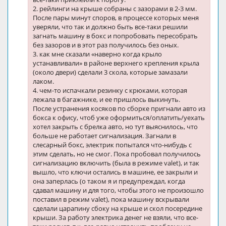
2. рейлинги на крыше собраны с зазорами в 2-3 мм.
После пары минут споров, в процессе которых меня
уверяли, что так и должно быть все-таки решили
загнать машину в бокс и попробовать пересобрать
без зазоров и в этот раз получилось без оных.
3. как мне сказали «наверно когда крыло
устанавливали» в районе верхнего крепления крыла
(около двери) сделали 3 скола, которые замазали
лаком.
4. чем-то испачкали резинку с крюками, которая
лежала в багажнике, и ее пришлось выкинуть.
После устранения косяков по сборке пригнали авто из
бокса к офису, чтоб уже оформиться/оплатить/уехать
хотел закрыть с брелка авто, но тут выяснилось, что
больше не работает сигнализация. Загнали в
слесарный бокс, электрик попытался что-нибудь с
этим сделать, но не смог. Пока пробовал получилось
сигнализацию включить (была в режиме valet), и так
вышло, что ключи остались в машине, ее закрыли и
она заперлась (о таком я и предупреждал, когда
сдавал машину и для того, чтобы этого не произошло
поставил в режим valet), пока машину вскрывали
сделали царапину сбоку на крыше и скол посередине
крыши. За работу электрика денег не взяли, что все-