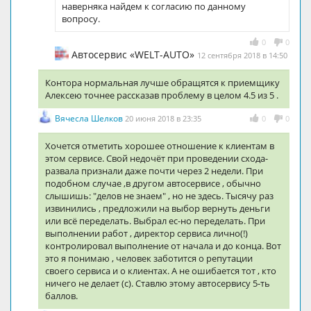
наверняка найдем к согласию по данному
вопросу.
0
0
Автосервис «WELT-AUTO»
12 сентября 2018 в 14:50
Контора нормальная лучше обращятся к приемщику
Алексею точнее рассказав проблему в целом 4.5 из 5 .
Вячесла Шелков
20 июня 2018 в 23:35
0
0
Хочется отметить хорошее отношение к клиентам в
этом сервисе. Свой недочёт при проведении схода-
развала признали даже почти через 2 недели. При
подобном случае ,в другом автосервисе , обычно
слышишь: "делов не знаем" , но не здесь. Тысячу раз
извинились , предложили на выбор вернуть деньги
или всё переделать. Выбрал ес-но переделать. При
выполнении работ , директор сервиса лично(!)
контролировал выполнение от начала и до конца. Вот
это я понимаю , человек заботится о репутации
своего сервиса и о клиентах. А не ошибается тот , кто
ничего не делает (с). Ставлю этому автосервису 5-ть
баллов.