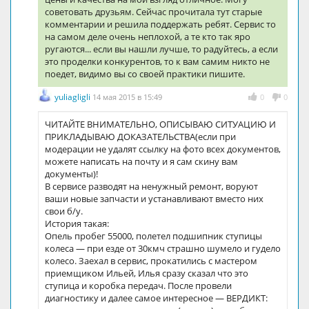
советовать друзьям. Сейчас прочитала тут старые
комментарии и решила поддержать ребят. Сервис то
на самом деле очень неплохой, а те кто так яро
ругаются... если вы нашли лучше, то радуйтесь, а если
это проделки конкурентов, то к вам самим никто не
поедет, видимо вы со своей практики пишите.
yuliagligli
14 мая 2015 в 15:49
0
0
ЧИТАЙТЕ ВНИМАТЕЛЬНО, ОПИСЫВАЮ СИТУАЦИЮ И
ПРИКЛАДЫВАЮ ДОКАЗАТЕЛЬСТВА(если при
модерации не удалят ссылку на фото всех документов,
можете написать на почту и я сам скину вам
документы)!
В сервисе разводят на ненужный ремонт, воруют
ваши новые запчасти и устанавливают вместо них
свои б/у.
История такая:
Опель пробег 55000, полетел подшипник ступицы
колеса — при езде от 30кмч страшно шумело и гудело
колесо. Заехал в сервис, прокатились с мастером
приемщиком Ильей, Илья сразу сказал что это
ступица и коробка передач. После провели
диагностику и далее самое интересное — ВЕРДИКТ: