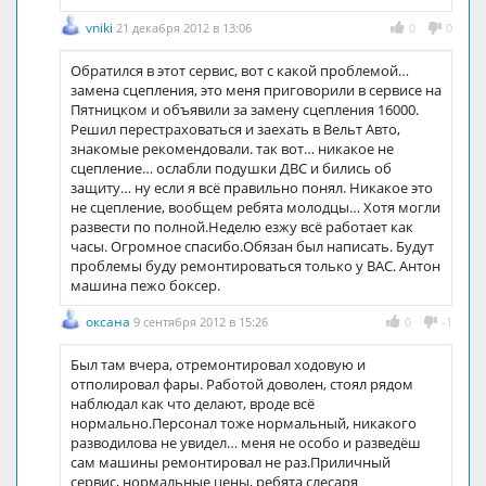
vniki
21 декабря 2012 в 13:06
0
0
Обратился в этот сервис, вот с какой проблемой…
замена сцепления, это меня приговорили в сервисе на
Пятницком и объявили за замену сцепления 16000.
Решил перестраховаться и заехать в Вельт Авто,
знакомые рекомендовали. так вот… никакое не
сцепление… ослабли подушки ДВС и бились об
защиту… ну если я всё правильно понял. Никакое это
не сцепление, вообщем ребята молодцы… Хотя могли
развести по полной.Неделю езжу всё работает как
часы. Огромное спасибо.Обязан был написать. Будут
проблемы буду ремонтироваться только у ВАС. Антон
машина пежо боксер.
оксана
9 сентября 2012 в 15:26
0
-1
Был там вчера, отремонтировал ходовую и
отполировал фары. Работой доволен, стоял рядом
наблюдал как что делают, вроде всё
нормально.Персонал тоже нормальный, никакого
разводилова не увидел… меня не особо и разведёш
сам машины ремонтировал не раз.Приличный
сервис, нормальные цены, ребята слесаря