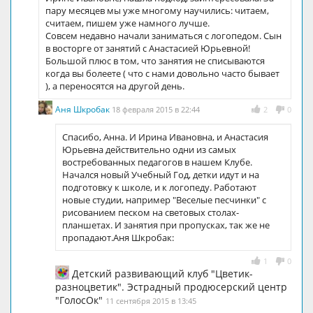
пару месяцев мы уже многому научились: читаем,
считаем, пишем уже намного лучше.
Совсем недавно начали заниматься с логопедом. Сын
в восторге от занятий с Анастасией Юрьевной!
Большой плюс в том, что занятия не списываются
когда вы болеете ( что с нами довольно часто бывает
), а переносятся на другой день.
Аня Шкробак
18 февраля 2015 в 22:44
2
0
Спасибо, Анна. И Ирина Ивановна, и Анастасия
Юрьевна действительно одни из самых
востребованных педагогов в нашем Клубе.
Начался новый Учебный Год, детки идут и на
подготовку к школе, и к логопеду. Работают
новые студии, например "Веселые песчинки" с
рисованием песком на световых столах-
планшетах. И занятия при пропусках, так же не
пропадают.Аня Шкробак:
1
0
Детский развивающий клуб "Цветик-
разноцветик". Эстрадный продюсерский центр
"ГолосОк"
11 сентября 2015 в 13:45