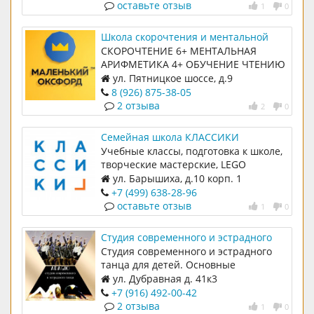
оставьте отзыв
1
0
Школа скорочтения и ментальной
арифметики "Маленький Оксфорд"
СКОРОЧТЕНИЕ 6+ МЕНТАЛЬНАЯ
АРИФМЕТИКА 4+ ОБУЧЕНИЕ ЧТЕНИЮ
4+ СКОРОЧТЕНИЕ ДЛЯ ВЗРОСЛЫХ
ул. Пятницкое шоссе, д.9
8 (926) 875-38-05
2 отзыва
2
0
Семейная школа КЛАССИКИ
Учебные классы, подготовка к школе,
творческие мастерские, LEGO
Education - робототехника,
ул. Барышиха, д.10 корп. 1
ментальная арифметика,
+7 (499) 638-28-96
разговорный клуб английского языка
оставьте отзыв
1
0
с носителем.
Студия современного и эстрадного
танца "Adagio".
Студия современного и эстрадного
танца для детей. Основные
направления контемпорари,
ул. Дубравная д. 41к3
эстрадный танец.
+7 (916) 492-00-42
2 отзыва
1
0