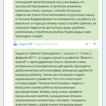
посещения занятий результаты уже видны, по
школьной программе, и пробные экзамены
написаны очень хорошо, спасибо большое
педагогам Ольге Константиновне по русскому языку,
и Татьяне Владимировне по математике, за работу на
результат и подход к моему сыну) Спасибо Цветику за
хороших педагогов, доступные цены, удобное
расписание, и приятные улыбки, будем рады к вам
приходить снова!)
natysik_89
11 мая 2017 в 13:23
0
0
Ходим в "Цветик-Разноцветик" с сыном (1 г. 9 мес.) с
февраля 2017 г. в студию раннего развития "Вместе с
мамой" к преподавателю Ольге. Занятия очень
интересны и познавательны для детей, проходят в
доброжелательной атмосфере, внимание уделяется
каждому ребенку. Также мы посещали студию
музыкального развития "Топ-топ, хлоп-хлоп",
которую ведет Татьяна Анатольевна- педагог с
большим стажем работы музыкальным
руководителем. Моему сыну очень нравятся
музыкальные занятия, насыщенные играми,
сюрпризными моментами, песнями, танцами и
знакомствами с различными музыкальными