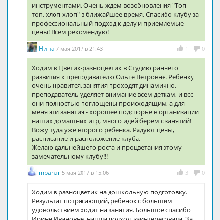
инструментами. Очень ждем возобновления "Топ-
топ, хлоп-хлоп" в ближайшее время. Спасибо клубу за
профессиональный подход к делу и приемлемые
цены! Всем рекомендую!
Нина
7 мая 2017 в 21:43
1
0
Ходим в Цветик-разноцветик в Студию раннего
развития к преподавателю Ольге Петровне. Ребёнку
очень нравится, занятия проходят динамично,
преподаватель уделяет внимание всем деткам, и все
они полностью поглощены происходящим, а для
меня эти занятия - хорошее подспорье в организации
наших домашних игр, много идей берём с занятий!
Вожу туда уже второго ребёнка. Радуют цены,
расписание и расположение клуба.
Желаю дальнейшего роста и процветания этому
замечательному клубу!!!
mbahar
5 мая 2017 в 15:06
3
0
Ходим в разноцветик на дошкольную подготовку.
Результат потрясающий, ребенок с большим
удовольствием ходит на занятия. Большое спасибо
Ирине Ивановне, нашла подход, заинтересовала. За