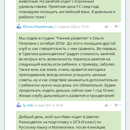
животный. На занятия ходит с огромным
удовольствием. Приятная цена !! С след года
планируем посещать английский язык. Я довольна и
ребёнок тоже !
Юлия Измайлова
21 апреля 2022 в 16:55
1
0
Мы ходим в студию "Раннее развитие" к Ольге
Петровне с октября 2016г. До этого посещали другой
клуб и, как говорится,есть с чем сравнить. Во-первых,
в "Цветике-разноцветике" радует стоимость занятий,
во-вторых есть возможность переноса занятия на
следующий месяц если ребенок, к примеру, заболел.
Также мне, как маме, очень нравится методика
преподавания, всегда можно услышать ценные
советы, ну и как следствие заниматься дополнительно
с ребенком нужно еще дома, это обязательно. Будем
продолжать ходить дальше, сейчас нам 1 год 10 мес.
Желаю клубу дальнейшего развития и процветания!
ly-chik
12 мая 2017 в 16:05
3
0
Добрый день, мой сын Иван ходит в Цветик-
Разноцветик на подготовку к ОГЭ (9 класс) по
Русскому языку и Математике, после 4 месяцев