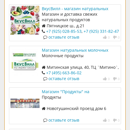
ВкусВилл - магазин натуральных
продуктов на Пятницком шоссе, 21
Магазин и доставка свежих
натуральных продуктов
Пятницкое ш., д.21
+7 (925) 028-85-53
,
+7 (925) 331-82-47
оставьте отзыв
0
0
Магазин натуральных молочных
продуктов `Вкусвии` в ТЦ `Митино`
Молочные продукты
Митинская улица, 40, ТЦ `Митино`,
1 этаж
+7 (495) 663-86-02
оставьте отзыв
0
0
Магазин "Продукты" на
Новотушинском проезде, 6/1
Продукты
Новотушинский проезд дом 6
корпус 1
оставьте отзыв
0
0