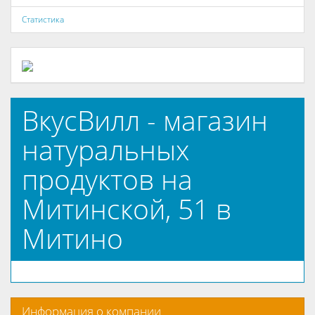
Статистика
ВкусВилл - магазин
натуральных
продуктов на
Митинской, 51 в
Митино
Информация о компании