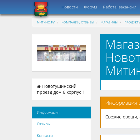
Новости
Форум
Работа, вакансии
МИТИНО.РУ
КОМПАНИИ, ОТЗЫВЫ
МАГАЗИНЫ
ПРОДУКТЫ
Магаз
Новот
Мити
Новотушинский
проезд дом 6 корпус 1
Информация 
Информация
Свежие овощи, ф
Отзывы
Контакты