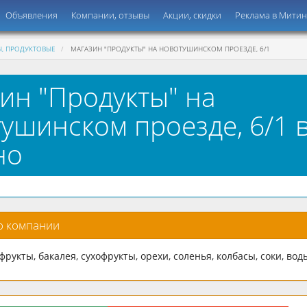
Объявления
Компании, отзывы
Акции, скидки
Реклама в Мити
, ПРОДУКТОВЫЕ
МАГАЗИН "ПРОДУКТЫ" НА НОВОТУШИНСКОМ ПРОЕЗДЕ, 6/1
ин "Продукты" на
ушинском проезде, 6/1 
но
о компании
рукты, бакалея, сухофрукты, орехи, соленья, колбасы, соки, вод