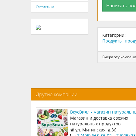
Написать по
Статистика
Категории:
Продукты, прод
Вчера эту компани
Другие компании
ВкусВилл - магазин натуральн
продуктов на Митинской, 36
Магазин и доставка свежих
натуральных продуктов
ул. Митинская, д.36
+7 (495) 663-86-02
,
+7 (925) 7