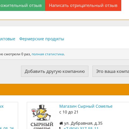
ложительный отзыв
Написать отрицательный отзыв
уктовые
Фермерские продукты
ю смотрели 0 раз,
полная статистика
.
Добавить другую компанию
Это ваша комп
ых
Магазин Сырный Сомелье
с 10 до 21
ул. Дубравная, д.35
86-05-26
+7 (916) 317-55-11