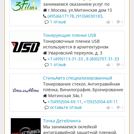
занимаемся оказанием услуг по
нанесению различных пленок на
г.Москва, ул.Митинская дом 15
автомобили для населения и
(495)6617178
,
(910)4030183
,
автодилеров: тони
(916)2352780
1 отзыв
1
0
Тонирующие пленки USB
Тонировочные пленки USB
используются в архитектурном
тонировании стекол, для
Уваровский переулок, д. 3
тонирования окон зданий, балконов,
+7 (499)113-31-33
,
8 (800)707-31-33
витражей, зимних садов, офи
1 отзыв
1
0
СтильАвто специализированный
техцентр
Тонирование стекол, Антигравийная
плёнка, Винилография, Бронирование
Митинская 34к.1
+7(495)504-69-11
,
+7(925)504-69-11
оставьте отзыв
0
0
Точка Детейлинга
Мы занимаемся оклейкой
антигравийной защитной пленкой,