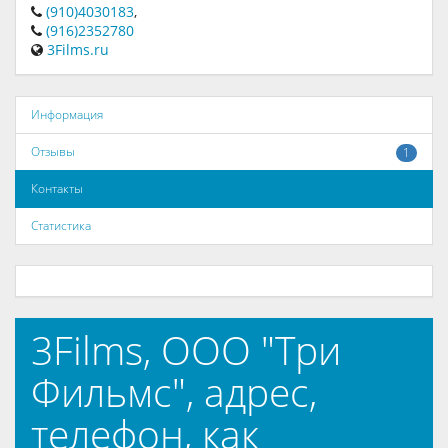
(910)4030183
,
(916)2352780
3Films.ru
Информация
Отзывы
1
Контакты
Статистика
3Films, ООО "Три
Фильмс", адрес,
телефон, как