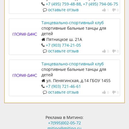
+7 (495) 759-48-88
,
+7 (495) 794-06-75
оставьте отзыв
1
0
Танцевально-спортивный клуб
Глория-Данс на Пятницком шоссе
спортивные бальные танцы для
детей
Пятницкое ш. 21А
+7 (903) 774-21-05
оставьте отзыв
0
0
Танцевально-спортивный клуб
Глория-Данс на Пенягинской
спортивные бальные танцы для
детей
ул. Пенягинская, д.14 ГБОУ 1455
+7 (903) 721-46-61
оставьте отзыв
0
0
Реклама в Митино:
+7(995)002-05-72
mitino@mitino.ru